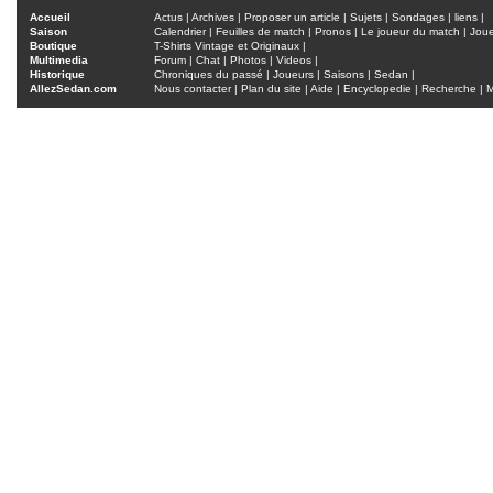
Accueil
Actus
|
Archives
|
Proposer un article
|
Sujets
|
Sondages
|
liens
|
Saison
Calendrier
|
Feuilles de match
|
Pronos
|
Le joueur du match
|
Jou
Boutique
T-Shirts Vintage et Originaux
|
Multimedia
Forum
|
Chat
|
Photos
|
Videos
|
Historique
Chroniques du passé
|
Joueurs
|
Saisons
|
Sedan
|
AllezSedan.com
Nous contacter
|
Plan du site
|
Aide
|
Encyclopedie
|
Recherche
|
M