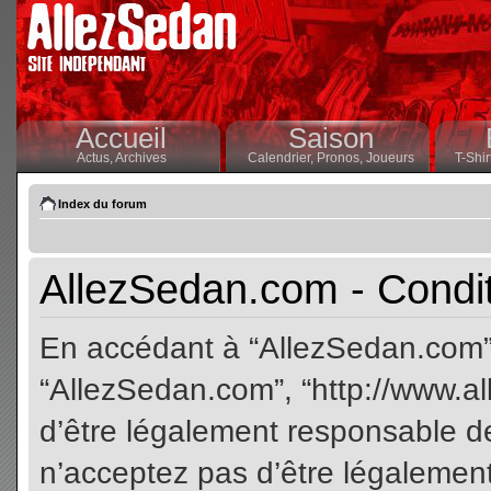
Accueil
Saison
Actus,
Archives
Calendrier,
Pronos,
Joueurs
T-Shir
Index du forum
AllezSedan.com - Conditi
En accédant à “AllezSedan.com” (
“AllezSedan.com”, “http://www.a
d’être légalement responsable de
n’acceptez pas d’être légalement