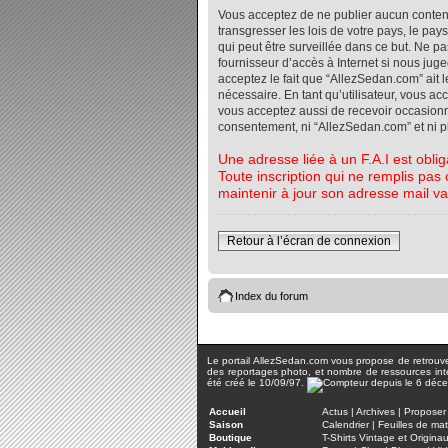
Vous acceptez de ne publier aucun contenu 
transgresser les lois de votre pays, le pa
qui peut être surveillée dans ce but. Ne 
fournisseur d’accès à Internet si nous jug
acceptez le fait que “AllezSedan.com” ait l
nécessaire. En tant qu’utilisateur, vous a
vous acceptez aussi de recevoir occasionnel
consentement, ni “AllezSedan.com” et ni 
Une adresse liée à un F.A.I est oblig
Toute inscription qui ne remplis pas 
maintenir à jour son adresse mail va
Retour à l’écran de connexion
Index du forum
Le portail AllezSedan.com vous propose de retrouver 
des reportages photo, et nombre de ressources inter
été créé le 10/09/97.
Accueil
Actus
|
Archives
|
Proposer 
Saison
Calendrier
|
Feuilles de ma
Boutique
T-Shirts Vintage et Origina