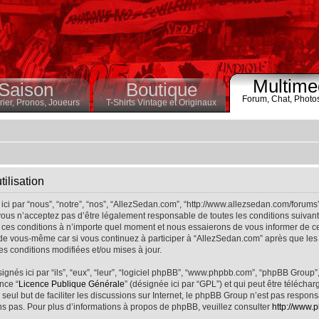
Multime
Saison
Boutique
Forum,
Chat,
Photo
ier,
Pronos,
Joueurs
T-Shirts Vintage et Originaux
ilisation
ci par “nous”, “notre”, “nos”, “AllezSedan.com”, “http://www.allezsedan.com/forums
ous n’acceptez pas d’être légalement responsable de toutes les conditions suivantes
ces conditions à n’importe quel moment et nous essaierons de vous informer de ce
 de vous-même car si vous continuez à participer à “AllezSedan.com” après que les 
s conditions modifiées et/ou mises à jour.
nés ici par “ils”, “eux”, “leur”, “logiciel phpBB”, “www.phpbb.com”, “phpBB Group”
nce “
Licence Publique Générale
” (désignée ici par “GPL”) et qui peut être télécha
 seul but de faciliter les discussions sur Internet, le phpBB Group n’est pas respo
s pas. Pour plus d’informations à propos de phpBB, veuillez consulter
http://www.p