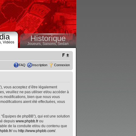
dia
Historique
s,
Vidéos
Joueurs,
Saisons,
Sedan
FAQ
Inscription
Connexion
”), vous acceptez d’être légalement
, veuillez ne pas utiliser et/ou accéder à
s modifications, bien que nous vous
modifications aient été effectuées, vous
, “Équipes de phpBB”), qui est une solution
rgé depuis
www.phpbb.fr
ou
nsable de la conduite et/ou du contenu que
hpbb.fr/
ou
http://www.phpbb.com/
.