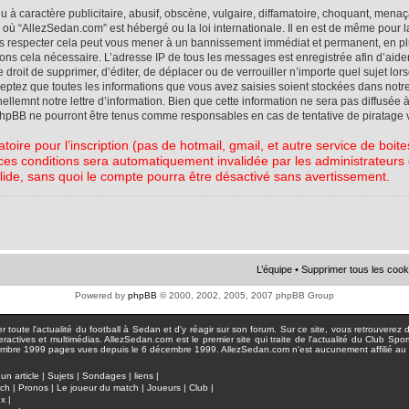
à caractère publicitaire, abusif, obscène, vulgaire, diffamatoire, choquant, menaç
ys où “AllezSedan.com” est hébergé ou la loi internationale. Il en est de même pou
pas respecter cela peut vous mener à un bannissement immédiat et permanent, en plu
eons cela nécessaire. L’adresse IP de tous les messages est enregistrée afin d’aid
e droit de supprimer, d’éditer, de déplacer ou de verrouiller n’importe quel sujet l
cceptez que toutes les informations que vous avez saisies soient stockées dans not
lemnt notre lettre d’information. Bien que cette information ne sera pas diffusée à
phpBB ne pourront être tenus comme responsables en cas de tentative de piratage 
atoire pour l’inscription (pas de hotmail, gmail, et autre service de boi
ces conditions sera automatiquement invalidée par les administrateurs du
lide, sans quoi le compte pourra être désactivé sans avertissement.
L’équipe
•
Supprimer tous les cook
Powered by
phpBB
© 2000, 2002, 2005, 2007 phpBB Group
toute l'actualité du football à Sedan et d'y réagir sur son forum. Sur ce site, vous retrouverez de
actives et multimédias. AllezSedan.com est le premier site qui traite de l'actualité du Club Spo
pages vues depuis le 6 décembre 1999. AllezSedan.com n'est aucunement affilié au c
un article
|
Sujets
|
Sondages
|
liens
|
tch
|
Pronos
|
Le joueur du match
|
Joueurs
|
Club
|
ux
|