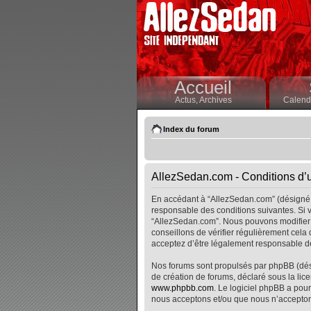
Accueil
Actus,
Archives
Calendr
Index du forum
AllezSedan.com - Conditions d’ut
En accédant à “AllezSedan.com” (désigné i
responsable des conditions suivantes. Si v
“AllezSedan.com”. Nous pouvons modifier 
conseillons de vérifier régulièrement cela
acceptez d’être légalement responsable de
Nos forums sont propulsés par phpBB (désig
de création de forums, déclaré sous la lice
www.phpbb.com
. Le logiciel phpBB a pour
nous acceptons et/ou que nous n’accepton