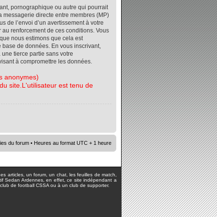
ant, pornographique ou autre qui pourrait
r la messagerie directe entre membres (MP)
s de l’envoi d’un avertissement à votre
er au renforcement de ces conditions. Vous
orsque nous estimons que cela est
re base de données. En vous inscrivant,
 une tierce partie sans votre
visant à compromettre les données.
tes anonymes)
 site.L'utilisateur est tenu de
ies du forum
• Heures au format UTC + 1 heure
s articles, un forum, un chat, les feuilles de match,
rtif Sedan Ardennes, en effet, ce site indépendant a
lub de football CSSA ou à un club de supporter.