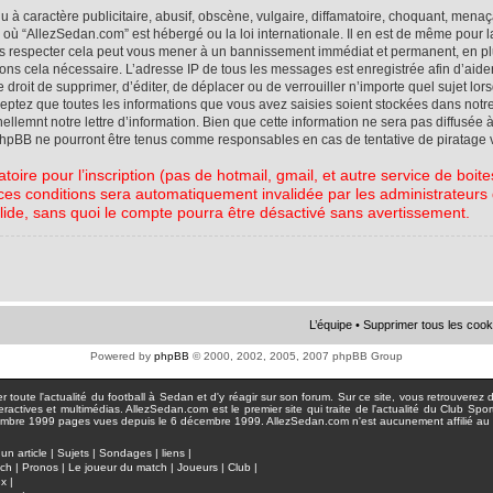
à caractère publicitaire, abusif, obscène, vulgaire, diffamatoire, choquant, menaç
ys où “AllezSedan.com” est hébergé ou la loi internationale. Il en est de même pou
pas respecter cela peut vous mener à un bannissement immédiat et permanent, en plu
eons cela nécessaire. L’adresse IP de tous les messages est enregistrée afin d’aid
e droit de supprimer, d’éditer, de déplacer ou de verrouiller n’importe quel sujet l
cceptez que toutes les informations que vous avez saisies soient stockées dans not
lemnt notre lettre d’information. Bien que cette information ne sera pas diffusée à
phpBB ne pourront être tenus comme responsables en cas de tentative de piratage 
atoire pour l’inscription (pas de hotmail, gmail, et autre service de boi
ces conditions sera automatiquement invalidée par les administrateurs du
lide, sans quoi le compte pourra être désactivé sans avertissement.
L’équipe
•
Supprimer tous les cook
Powered by
phpBB
© 2000, 2002, 2005, 2007 phpBB Group
toute l'actualité du football à Sedan et d'y réagir sur son forum. Sur ce site, vous retrouverez de
actives et multimédias. AllezSedan.com est le premier site qui traite de l'actualité du Club Spo
pages vues depuis le 6 décembre 1999. AllezSedan.com n'est aucunement affilié au c
un article
|
Sujets
|
Sondages
|
liens
|
tch
|
Pronos
|
Le joueur du match
|
Joueurs
|
Club
|
ux
|