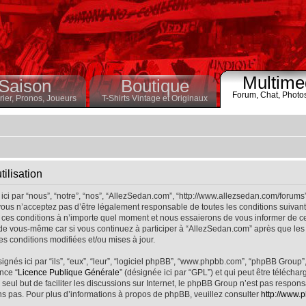
Multime
Saison
Boutique
Forum,
Chat,
Photo
ier,
Pronos,
Joueurs
T-Shirts Vintage et Originaux
ilisation
ci par “nous”, “notre”, “nos”, “AllezSedan.com”, “http://www.allezsedan.com/forums
ous n’acceptez pas d’être légalement responsable de toutes les conditions suivantes
ces conditions à n’importe quel moment et nous essaierons de vous informer de ce
 de vous-même car si vous continuez à participer à “AllezSedan.com” après que les 
s conditions modifiées et/ou mises à jour.
nés ici par “ils”, “eux”, “leur”, “logiciel phpBB”, “www.phpbb.com”, “phpBB Group”
nce “
Licence Publique Générale
” (désignée ici par “GPL”) et qui peut être télécha
 seul but de faciliter les discussions sur Internet, le phpBB Group n’est pas respo
s pas. Pour plus d’informations à propos de phpBB, veuillez consulter
http://www.p