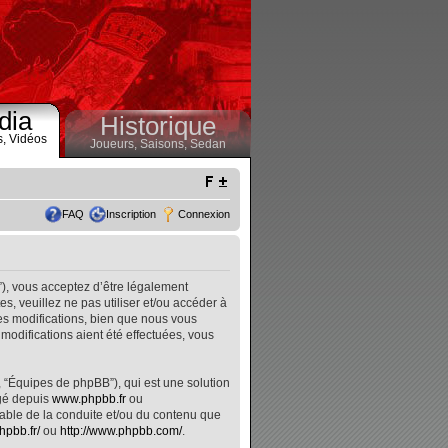
dia
Historique
s,
Vidéos
Joueurs,
Saisons,
Sedan
FAQ
Inscription
Connexion
”), vous acceptez d’être légalement
, veuillez ne pas utiliser et/ou accéder à
s modifications, bien que nous vous
modifications aient été effectuées, vous
, “Équipes de phpBB”), qui est une solution
rgé depuis
www.phpbb.fr
ou
nsable de la conduite et/ou du contenu que
hpbb.fr/
ou
http://www.phpbb.com/
.