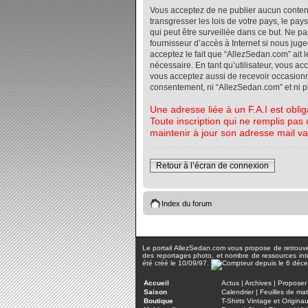
Vous acceptez de ne publier aucun contenu 
transgresser les lois de votre pays, le pa
qui peut être surveillée dans ce but. Ne 
fournisseur d’accès à Internet si nous jug
acceptez le fait que “AllezSedan.com” ait l
nécessaire. En tant qu’utilisateur, vous a
vous acceptez aussi de recevoir occasionnel
consentement, ni “AllezSedan.com” et ni 
Une adresse liée à un F.A.I est oblig
Toute inscription qui ne remplis pas 
maintenir à jour son adresse mail va
Retour à l’écran de connexion
Index du forum
Le portail AllezSedan.com vous propose de retrouver 
des reportages photo, et nombre de ressources inter
été créé le 10/09/97.
Accueil
Actus
|
Archives
|
Proposer 
Saison
Calendrier
|
Feuilles de ma
Boutique
T-Shirts Vintage et Origina