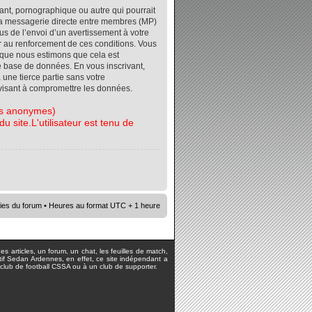
ant, pornographique ou autre qui pourrait
r la messagerie directe entre membres (MP)
s de l’envoi d’un avertissement à votre
er au renforcement de ces conditions. Vous
orsque nous estimons que cela est
re base de données. En vous inscrivant,
 une tierce partie sans votre
visant à compromettre les données.
tes anonymes)
 site.L'utilisateur est tenu de
ies du forum
• Heures au format UTC + 1 heure
s articles, un forum, un chat, les feuilles de match,
rtif Sedan Ardennes, en effet, ce site indépendant a
lub de football CSSA ou à un club de supporter.