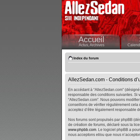
Accueil
Actus,
Archives
Calendr
Index du forum
AllezSedan.com - Conditions d’ut
En accédant à “AllezSedan.com” (désigné i
responsable des conditions suivantes. Si v
“AllezSedan.com”. Nous pouvons modifier 
conseillons de vérifier régulièrement cela
acceptez d’être légalement responsable de
Nos forums sont propulsés par phpBB (désig
de création de forums, déclaré sous la lice
www.phpbb.com
. Le logiciel phpBB a pour
nous acceptons et/ou que nous n’accepton