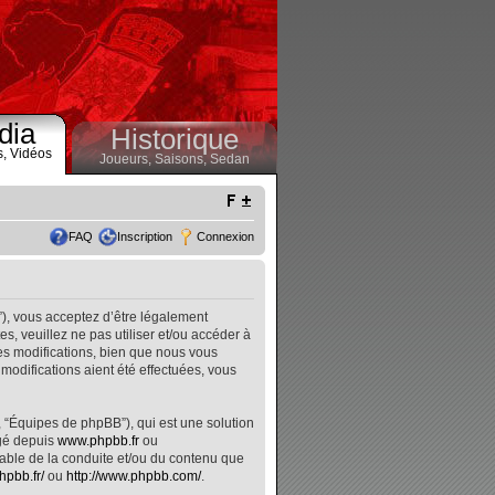
dia
Historique
s,
Vidéos
Joueurs,
Saisons,
Sedan
FAQ
Inscription
Connexion
”), vous acceptez d’être légalement
, veuillez ne pas utiliser et/ou accéder à
s modifications, bien que nous vous
modifications aient été effectuées, vous
, “Équipes de phpBB”), qui est une solution
rgé depuis
www.phpbb.fr
ou
nsable de la conduite et/ou du contenu que
hpbb.fr/
ou
http://www.phpbb.com/
.