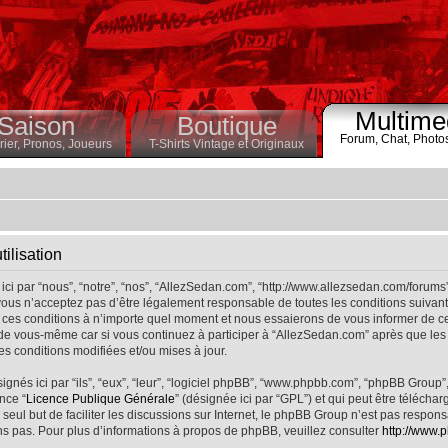
Multime
Saison
Boutique
Forum,
Chat,
Photo
ier,
Pronos,
Joueurs
T-Shirts Vintage et Originaux
ilisation
ci par “nous”, “notre”, “nos”, “AllezSedan.com”, “http://www.allezsedan.com/forums
ous n’acceptez pas d’être légalement responsable de toutes les conditions suivantes
ces conditions à n’importe quel moment et nous essaierons de vous informer de ce
 de vous-même car si vous continuez à participer à “AllezSedan.com” après que les 
s conditions modifiées et/ou mises à jour.
nés ici par “ils”, “eux”, “leur”, “logiciel phpBB”, “www.phpbb.com”, “phpBB Group”
nce “
Licence Publique Générale
” (désignée ici par “GPL”) et qui peut être télécha
 seul but de faciliter les discussions sur Internet, le phpBB Group n’est pas respo
s pas. Pour plus d’informations à propos de phpBB, veuillez consulter
http://www.p