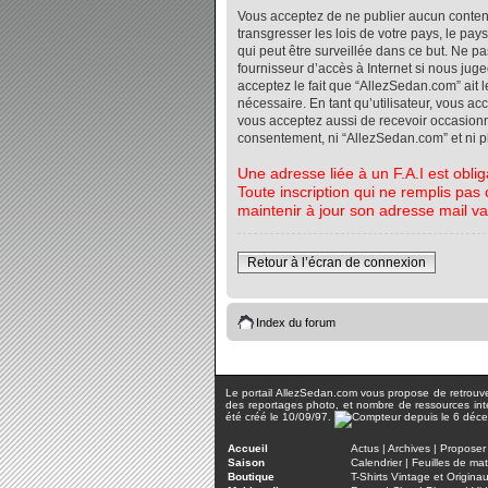
Vous acceptez de ne publier aucun contenu 
transgresser les lois de votre pays, le pa
qui peut être surveillée dans ce but. Ne 
fournisseur d’accès à Internet si nous jug
acceptez le fait que “AllezSedan.com” ait l
nécessaire. En tant qu’utilisateur, vous a
vous acceptez aussi de recevoir occasionnel
consentement, ni “AllezSedan.com” et ni 
Une adresse liée à un F.A.I est oblig
Toute inscription qui ne remplis pas 
maintenir à jour son adresse mail va
Retour à l’écran de connexion
Index du forum
Le portail AllezSedan.com vous propose de retrouver 
des reportages photo, et nombre de ressources inter
été créé le 10/09/97.
Accueil
Actus
|
Archives
|
Proposer 
Saison
Calendrier
|
Feuilles de ma
Boutique
T-Shirts Vintage et Origina