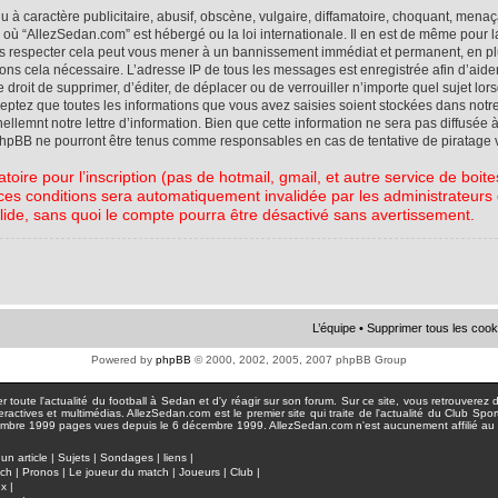
à caractère publicitaire, abusif, obscène, vulgaire, diffamatoire, choquant, menaç
ys où “AllezSedan.com” est hébergé ou la loi internationale. Il en est de même pou
pas respecter cela peut vous mener à un bannissement immédiat et permanent, en plu
eons cela nécessaire. L’adresse IP de tous les messages est enregistrée afin d’aid
e droit de supprimer, d’éditer, de déplacer ou de verrouiller n’importe quel sujet l
cceptez que toutes les informations que vous avez saisies soient stockées dans not
lemnt notre lettre d’information. Bien que cette information ne sera pas diffusée à
phpBB ne pourront être tenus comme responsables en cas de tentative de piratage 
atoire pour l’inscription (pas de hotmail, gmail, et autre service de boi
ces conditions sera automatiquement invalidée par les administrateurs du
lide, sans quoi le compte pourra être désactivé sans avertissement.
L’équipe
•
Supprimer tous les cook
Powered by
phpBB
© 2000, 2002, 2005, 2007 phpBB Group
toute l'actualité du football à Sedan et d'y réagir sur son forum. Sur ce site, vous retrouverez de
actives et multimédias. AllezSedan.com est le premier site qui traite de l'actualité du Club Spo
pages vues depuis le 6 décembre 1999. AllezSedan.com n'est aucunement affilié au c
un article
|
Sujets
|
Sondages
|
liens
|
tch
|
Pronos
|
Le joueur du match
|
Joueurs
|
Club
|
ux
|