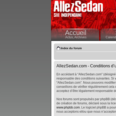
Accueil
Actus,
Archives
Calendr
Index du forum
AllezSedan.com - Conditions d’ut
En accédant à “AllezSedan.com” (désigné i
responsable des conditions suivantes. Si v
“AllezSedan.com”. Nous pouvons modifier 
conseillons de vérifier régulièrement cela
acceptez d’être légalement responsable de
Nos forums sont propulsés par phpBB (désig
de création de forums, déclaré sous la lice
www.phpbb.com
. Le logiciel phpBB a pour
nous acceptons et/ou que nous n’accepton