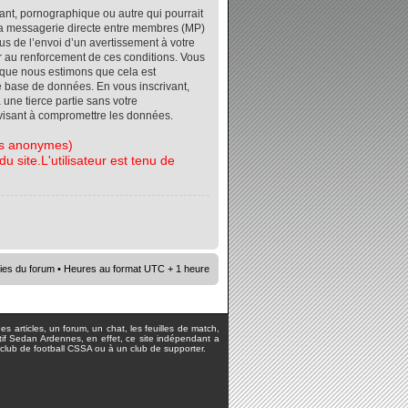
ant, pornographique ou autre qui pourrait
r la messagerie directe entre membres (MP)
s de l’envoi d’un avertissement à votre
er au renforcement de ces conditions. Vous
orsque nous estimons que cela est
re base de données. En vous inscrivant,
 une tierce partie sans votre
visant à compromettre les données.
tes anonymes)
 site.L'utilisateur est tenu de
ies du forum
• Heures au format UTC + 1 heure
s articles, un forum, un chat, les feuilles de match,
rtif Sedan Ardennes, en effet, ce site indépendant a
lub de football CSSA ou à un club de supporter.