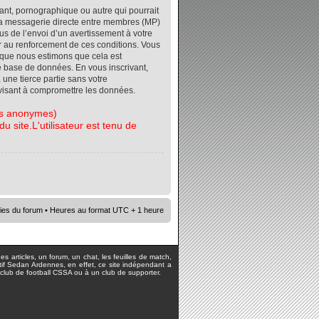
ant, pornographique ou autre qui pourrait
r la messagerie directe entre membres (MP)
s de l’envoi d’un avertissement à votre
er au renforcement de ces conditions. Vous
orsque nous estimons que cela est
re base de données. En vous inscrivant,
 une tierce partie sans votre
visant à compromettre les données.
tes anonymes)
 site.L'utilisateur est tenu de
ies du forum
• Heures au format UTC + 1 heure
s articles, un forum, un chat, les feuilles de match,
rtif Sedan Ardennes, en effet, ce site indépendant a
lub de football CSSA ou à un club de supporter.