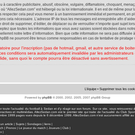
à caractère publicitaire, abusif, obscène, vulgaire, diffamatoire, choquant, menaç
ys où “AllezSedan.com” est hébergé ou la loi internationale. Il en est de même pou
pas respecter cela peut vous mener à un bannissement immédiat et permanent, en plu
eons cela nécessaire. L’adresse IP de tous les messages est enregistrée afin d’aid
e droit de supprimer, d’éditer, de déplacer ou de verrouiller n’importe quel sujet l
cceptez que toutes les informations que vous avez saisies soient stockées dans not
lemnt notre lettre d’information. Bien que cette information ne sera pas diffusée à
phpBB ne pourront être tenus comme responsables en cas de tentative de piratage 
atoire pour l’inscription (pas de hotmail, gmail, et autre service de boi
ces conditions sera automatiquement invalidée par les administrateurs du
lide, sans quoi le compte pourra être désactivé sans avertissement.
L’équipe
•
Supprimer tous les cook
Powered by
phpBB
© 2000, 2002, 2005, 2007 phpBB Group
toute l'actualité du football à Sedan et d'y réagir sur son forum. Sur ce site, vous retrouverez de
actives et multimédias. AllezSedan.com est le premier site qui traite de l'actualité du Club Spo
pages vues depuis le 6 décembre 1999. AllezSedan.com n'est aucunement affilié au c
un article
|
Sujets
|
Sondages
|
liens
|
tch
|
Pronos
|
Le joueur du match
|
Joueurs
|
Club
|
ux
|