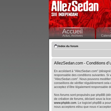
Accueil
Actus,
Archives
Calendr
Index du forum
AllezSedan.com - Conditions d’ut
En accédant à “AllezSedan.com” (désigné i
responsable des conditions suivantes. Si v
“AllezSedan.com”. Nous pouvons modifier 
conseillons de vérifier régulièrement cela
acceptez d’être légalement responsable de
Nos forums sont propulsés par phpBB (désig
de création de forums, déclaré sous la lice
www.phpbb.com
. Le logiciel phpBB a pour
nous acceptons et/ou que nous n’accepton