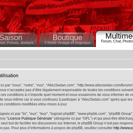
Multime
Saison
Boutique
Forum,
Chat,
Photo
ier,
Pronos,
Joueurs
T-Shirts Vintage et Originaux
ilisation
ci par “nous”, “notre”, “nos”, “AllezSedan.com”, “http://www.allezsedan.com/forums
ous n’acceptez pas d’être légalement responsable de toutes les conditions suivantes
ces conditions à n’importe quel moment et nous essaierons de vous informer de ce
 de vous-même car si vous continuez à participer à “AllezSedan.com” après que les 
s conditions modifiées et/ou mises à jour.
nés ici par “ils”, “eux”, “leur”, “logiciel phpBB”, “www.phpbb.com”, “phpBB Group”
nce “
Licence Publique Générale
” (désignée ici par “GPL”) et qui peut être télécha
 seul but de faciliter les discussions sur Internet, le phpBB Group n’est pas respo
s pas. Pour plus d’informations à propos de phpBB, veuillez consulter
http://www.p