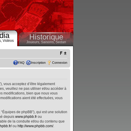
dia
Historique
s,
Vidéos
Joueurs,
Saisons,
Sedan
FAQ
Inscription
Connexion
”), vous acceptez d’être légalement
, veuillez ne pas utiliser et/ou accéder à
s modifications, bien que nous vous
modifications aient été effectuées, vous
, “Équipes de phpBB”), qui est une solution
rgé depuis
www.phpbb.fr
ou
nsable de la conduite et/ou du contenu que
hpbb.fr/
ou
http://www.phpbb.com/
.