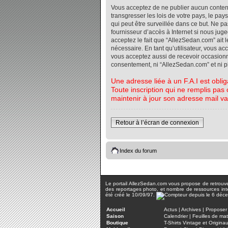
Vous acceptez de ne publier aucun contenu 
transgresser les lois de votre pays, le pa
qui peut être surveillée dans ce but. Ne 
fournisseur d’accès à Internet si nous jug
acceptez le fait que “AllezSedan.com” ait l
nécessaire. En tant qu’utilisateur, vous a
vous acceptez aussi de recevoir occasionnel
consentement, ni “AllezSedan.com” et ni 
Une adresse liée à un F.A.I est oblig
Toute inscription qui ne remplis pas 
maintenir à jour son adresse mail va
Retour à l’écran de connexion
Index du forum
Le portail AllezSedan.com vous propose de retrouver 
des reportages photo, et nombre de ressources inter
été créé le 10/09/97.
Accueil
Actus
|
Archives
|
Proposer 
Saison
Calendrier
|
Feuilles de ma
Boutique
T-Shirts Vintage et Origina