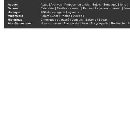
Accueil
Actus
|
Archives
|
Proposer un article
|
Sujets
|
Sondages
|
liens
|
Saison
Calendrier
|
Feuilles de match
|
Pronos
|
Le joueur du match
|
Jou
Boutique
T-Shirts Vintage et Originaux
|
Multimedia
Forum
|
Chat
|
Photos
|
Videos
|
Historique
Chroniques du passé
|
Joueurs
|
Saisons
|
Sedan
|
AllezSedan.com
Nous contacter
|
Plan du site
|
Aide
|
Encyclopedie
|
Recherche
|
M