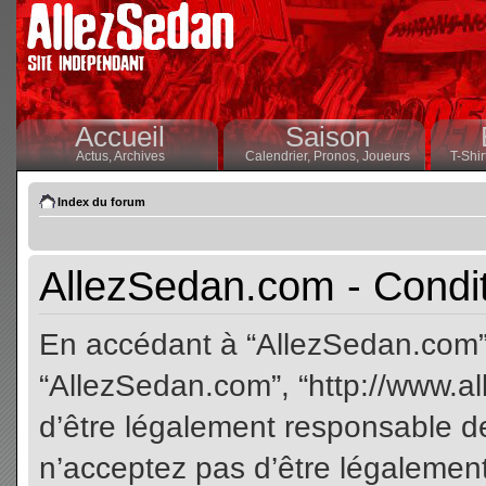
Accueil
Saison
Actus,
Archives
Calendrier,
Pronos,
Joueurs
T-Shir
Index du forum
AllezSedan.com - Conditi
En accédant à “AllezSedan.com” (
“AllezSedan.com”, “http://www.a
d’être légalement responsable de
n’acceptez pas d’être légalement