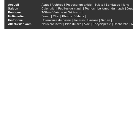
Accueil
Actus
|
Archives
|
Proposer un article
|
Sujets
|
Sondages
|
liens
|
Saison
Calendrier
|
Feuilles de match
|
Pronos
|
Le joueur du match
|
Jou
Boutique
T-Shirts Vintage et Originaux
|
Multimedia
Forum
|
Chat
|
Photos
|
Videos
|
Historique
Chroniques du passé
|
Joueurs
|
Saisons
|
Sedan
|
AllezSedan.com
Nous contacter
|
Plan du site
|
Aide
|
Encyclopedie
|
Recherche
|
M