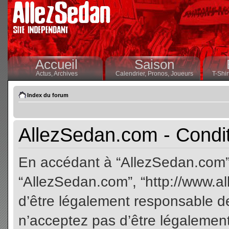
Accueil
Saison
Actus,
Archives
Calendrier,
Pronos,
Joueurs
T-Shir
Index du forum
AllezSedan.com - Conditi
En accédant à “AllezSedan.com” (
“AllezSedan.com”, “http://www.a
d’être légalement responsable de
n’acceptez pas d’être légalement