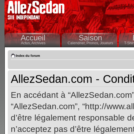
Accueil
Saison
Actus,
Archives
Calendrier,
Pronos,
Joueurs
T-Shir
Index du forum
AllezSedan.com - Conditi
En accédant à “AllezSedan.com” (
“AllezSedan.com”, “http://www.a
d’être légalement responsable de
n’acceptez pas d’être légalement