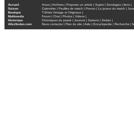
Accueil
Actus
|
Archives
|
Proposer un article
|
Sujets
|
Sondages
|
liens
|
Saison
Calendrier
|
Feuilles de match
|
Pronos
|
Le joueur du match
|
Jou
Boutique
T-Shirts Vintage et Originaux
|
Multimedia
Forum
|
Chat
|
Photos
|
Videos
|
Historique
Chroniques du passé
|
Joueurs
|
Saisons
|
Sedan
|
AllezSedan.com
Nous contacter
|
Plan du site
|
Aide
|
Encyclopedie
|
Recherche
|
M