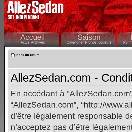
Accueil
Saison
Actus,
Archives
Calendrier,
Pronos,
Joueurs
T-Shir
Index du forum
AllezSedan.com - Conditi
En accédant à “AllezSedan.com” (
“AllezSedan.com”, “http://www.a
d’être légalement responsable de
n’acceptez pas d’être légalement