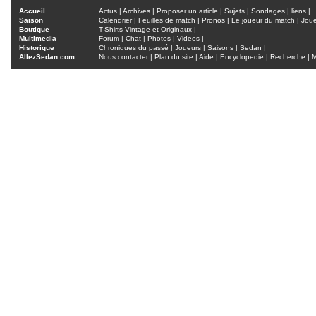
Accueil
Actus
|
Archives
|
Proposer un article
|
Sujets
|
Sondages
|
liens
|
Saison
Calendrier
|
Feuilles de match
|
Pronos
|
Le joueur du match
|
Jou
Boutique
T-Shirts Vintage et Originaux
|
Multimedia
Forum
|
Chat
|
Photos
|
Videos
|
Historique
Chroniques du passé
|
Joueurs
|
Saisons
|
Sedan
|
AllezSedan.com
Nous contacter
|
Plan du site
|
Aide
|
Encyclopedie
|
Recherche
|
M