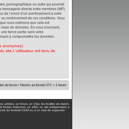
ant, pornographique ou autre qui pourrait
r la messagerie directe entre membres (MP)
s de l’envoi d’un avertissement à votre
er au renforcement de ces conditions. Vous
orsque nous estimons que cela est
re base de données. En vous inscrivant,
 une tierce partie sans votre
visant à compromettre les données.
tes anonymes)
 site.L'utilisateur est tenu de
ies du forum
• Heures au format UTC + 1 heure
s articles, un forum, un chat, les feuilles de match,
rtif Sedan Ardennes, en effet, ce site indépendant a
lub de football CSSA ou à un club de supporter.