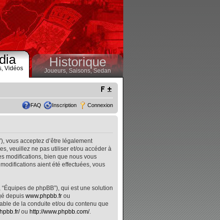
dia
Historique
s,
Vidéos
Joueurs,
Saisons,
Sedan
FAQ
Inscription
Connexion
”), vous acceptez d’être légalement
, veuillez ne pas utiliser et/ou accéder à
s modifications, bien que nous vous
modifications aient été effectuées, vous
, “Équipes de phpBB”), qui est une solution
rgé depuis
www.phpbb.fr
ou
nsable de la conduite et/ou du contenu que
hpbb.fr/
ou
http://www.phpbb.com/
.