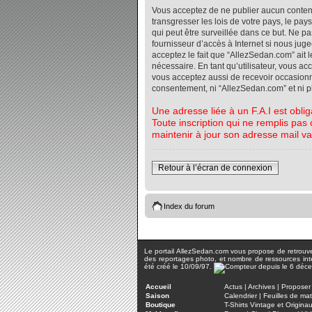
Vous acceptez de ne publier aucun contenu 
transgresser les lois de votre pays, le pa
qui peut être surveillée dans ce but. Ne 
fournisseur d’accès à Internet si nous jug
acceptez le fait que “AllezSedan.com” ait l
nécessaire. En tant qu’utilisateur, vous a
vous acceptez aussi de recevoir occasionnel
consentement, ni “AllezSedan.com” et ni 
Une adresse liée à un F.A.I est oblig
Toute inscription qui ne remplis pas 
maintenir à jour son adresse mail va
Retour à l’écran de connexion
Index du forum
Le portail AllezSedan.com vous propose de retrouver 
des reportages photo, et nombre de ressources inter
été créé le 10/09/97.
Accueil
Actus
|
Archives
|
Proposer 
Saison
Calendrier
|
Feuilles de ma
Boutique
T-Shirts Vintage et Origina