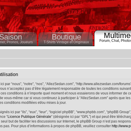
Multime
Saison
Boutique
Forum,
Chat,
Photo
ier,
Pronos,
Joueurs
T-Shirts Vintage et Originaux
ilisation
ci par “nous”, “notre”, “nos”, “AllezSedan.com”, “http://www.allezsedan.com/forums
ous n’acceptez pas d’être légalement responsable de toutes les conditions suivantes
ces conditions à n’importe quel moment et nous essaierons de vous informer de ce
 de vous-même car si vous continuez à participer à “AllezSedan.com” après que les 
s conditions modifiées et/ou mises à jour.
nés ici par “ils”, “eux”, “leur”, “logiciel phpBB”, “www.phpbb.com”, “phpBB Group”
nce “
Licence Publique Générale
” (désignée ici par “GPL”) et qui peut être télécha
 seul but de faciliter les discussions sur Internet, le phpBB Group n’est pas respo
s pas. Pour plus d’informations à propos de phpBB, veuillez consulter
http://www.p