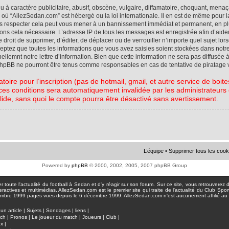
à caractère publicitaire, abusif, obscène, vulgaire, diffamatoire, choquant, menaç
ys où “AllezSedan.com” est hébergé ou la loi internationale. Il en est de même pou
pas respecter cela peut vous mener à un bannissement immédiat et permanent, en plu
eons cela nécessaire. L’adresse IP de tous les messages est enregistrée afin d’aid
e droit de supprimer, d’éditer, de déplacer ou de verrouiller n’importe quel sujet l
cceptez que toutes les informations que vous avez saisies soient stockées dans not
lemnt notre lettre d’information. Bien que cette information ne sera pas diffusée à
phpBB ne pourront être tenus comme responsables en cas de tentative de piratage 
atoire pour l’inscription (pas de hotmail, gmail, et autre service de boi
ces conditions sera automatiquement invalidée par les administrateurs du
lide, sans quoi le compte pourra être désactivé sans avertissement.
L’équipe
•
Supprimer tous les cook
Powered by
phpBB
© 2000, 2002, 2005, 2007 phpBB Group
toute l'actualité du football à Sedan et d'y réagir sur son forum. Sur ce site, vous retrouverez de
actives et multimédias. AllezSedan.com est le premier site qui traite de l'actualité du Club Spo
pages vues depuis le 6 décembre 1999. AllezSedan.com n'est aucunement affilié au c
un article
|
Sujets
|
Sondages
|
liens
|
tch
|
Pronos
|
Le joueur du match
|
Joueurs
|
Club
|
ux
|