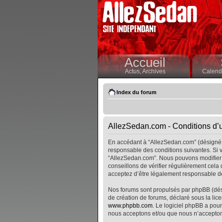
Accueil
Actus,
Archives
Calendr
Index du forum
AllezSedan.com - Conditions d’ut
En accédant à “AllezSedan.com” (désigné i
responsable des conditions suivantes. Si v
“AllezSedan.com”. Nous pouvons modifier 
conseillons de vérifier régulièrement cela
acceptez d’être légalement responsable de
Nos forums sont propulsés par phpBB (désig
de création de forums, déclaré sous la lice
www.phpbb.com
. Le logiciel phpBB a pour
nous acceptons et/ou que nous n’accepton