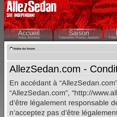
Accueil
Saison
Actus,
Archives
Calendrier,
Pronos,
Joueurs
T-Shir
Index du forum
AllezSedan.com - Conditi
En accédant à “AllezSedan.com” (
“AllezSedan.com”, “http://www.a
d’être légalement responsable de
n’acceptez pas d’être légalement