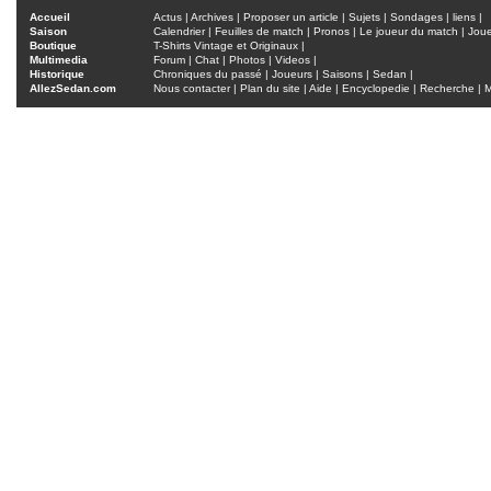
Accueil
Actus
|
Archives
|
Proposer un article
|
Sujets
|
Sondages
|
liens
|
Saison
Calendrier
|
Feuilles de match
|
Pronos
|
Le joueur du match
|
Jou
Boutique
T-Shirts Vintage et Originaux
|
Multimedia
Forum
|
Chat
|
Photos
|
Videos
|
Historique
Chroniques du passé
|
Joueurs
|
Saisons
|
Sedan
|
AllezSedan.com
Nous contacter
|
Plan du site
|
Aide
|
Encyclopedie
|
Recherche
|
M