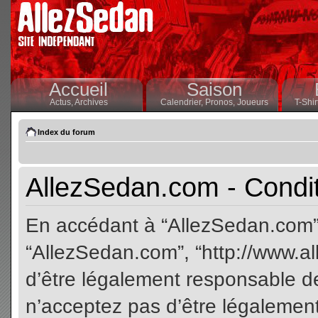
Accueil
Saison
Actus,
Archives
Calendrier,
Pronos,
Joueurs
T-Shir
Index du forum
AllezSedan.com - Conditi
En accédant à “AllezSedan.com” (
“AllezSedan.com”, “http://www.a
d’être légalement responsable de
n’acceptez pas d’être légalement