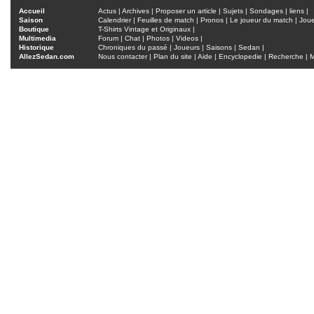
Accueil
Actus
|
Archives
|
Proposer un article
|
Sujets
|
Sondages
|
liens
|
Saison
Calendrier
|
Feuilles de match
|
Pronos
|
Le joueur du match
|
Jou
Boutique
T-Shirts Vintage et Originaux
|
Multimedia
Forum
|
Chat
|
Photos
|
Videos
|
Historique
Chroniques du passé
|
Joueurs
|
Saisons
|
Sedan
|
AllezSedan.com
Nous contacter
|
Plan du site
|
Aide
|
Encyclopedie
|
Recherche
|
M