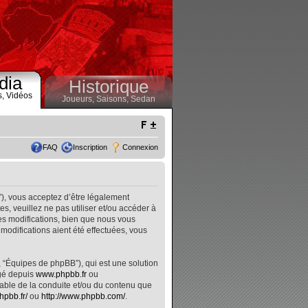
dia
Historique
s,
Vidéos
Joueurs,
Saisons,
Sedan
FAQ
Inscription
Connexion
”), vous acceptez d’être légalement
, veuillez ne pas utiliser et/ou accéder à
s modifications, bien que nous vous
modifications aient été effectuées, vous
, “Équipes de phpBB”), qui est une solution
rgé depuis
www.phpbb.fr
ou
nsable de la conduite et/ou du contenu que
hpbb.fr/
ou
http://www.phpbb.com/
.