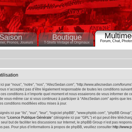
Multime
Saison
Boutique
Forum,
Chat,
Photo
ier,
Pronos,
Joueurs
T-Shirts Vintage et Originaux
ilisation
ci par “nous”, “notre”, “nos”, “AllezSedan.com”, “http://www.allezsedan.com/forums
ous n’acceptez pas d’être légalement responsable de toutes les conditions suivantes
ces conditions à n’importe quel moment et nous essaierons de vous informer de ce
 de vous-même car si vous continuez à participer à “AllezSedan.com” après que les 
s conditions modifiées et/ou mises à jour.
nés ici par “ils”, “eux”, “leur”, “logiciel phpBB”, “www.phpbb.com”, “phpBB Group”
nce “
Licence Publique Générale
” (désignée ici par “GPL”) et qui peut être télécha
 seul but de faciliter les discussions sur Internet, le phpBB Group n’est pas respo
s pas. Pour plus d’informations à propos de phpBB, veuillez consulter
http://www.p