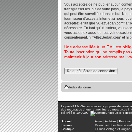
Vous acceptez de ne publier aucun contenu 
transgresser les lois de votre pays, le pa
qui peut être surveillée dans ce but. Ne 
fournisseur d’accès à Internet si nous jug
acceptez le fait que “AllezSedan.com” ait l
nécessaire. En tant qu’utilisateur, vous a
vous acceptez aussi de recevoir occasionnel
consentement, ni “AllezSedan.com” et ni 
Une adresse liée à un F.A.I est oblig
Toute inscription qui ne remplis pas 
maintenir à jour son adresse mail va
Retour à l’écran de connexion
Index du forum
Le portail AllezSedan.com vous propose de retrouver 
des reportages photo, et nombre de ressources inter
été créé le 10/09/97.
Accueil
Actus
|
Archives
|
Proposer 
Saison
Calendrier
|
Feuilles de ma
Boutique
T-Shirts Vintage et Origina