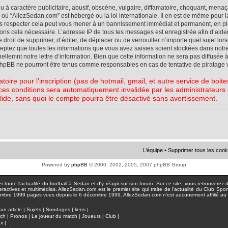
à caractère publicitaire, abusif, obscène, vulgaire, diffamatoire, choquant, menaç
ys où “AllezSedan.com” est hébergé ou la loi internationale. Il en est de même pou
pas respecter cela peut vous mener à un bannissement immédiat et permanent, en plu
eons cela nécessaire. L’adresse IP de tous les messages est enregistrée afin d’aid
e droit de supprimer, d’éditer, de déplacer ou de verrouiller n’importe quel sujet l
cceptez que toutes les informations que vous avez saisies soient stockées dans not
lemnt notre lettre d’information. Bien que cette information ne sera pas diffusée à
phpBB ne pourront être tenus comme responsables en cas de tentative de piratage 
atoire pour l’inscription (pas de hotmail, gmail, et autre service de boi
ces conditions sera automatiquement invalidée par les administrateurs du
lide, sans quoi le compte pourra être désactivé sans avertissement.
L’équipe
•
Supprimer tous les cook
Powered by
phpBB
© 2000, 2002, 2005, 2007 phpBB Group
toute l'actualité du football à Sedan et d'y réagir sur son forum. Sur ce site, vous retrouverez de
actives et multimédias. AllezSedan.com est le premier site qui traite de l'actualité du Club Spo
pages vues depuis le 6 décembre 1999. AllezSedan.com n'est aucunement affilié au c
un article
|
Sujets
|
Sondages
|
liens
|
tch
|
Pronos
|
Le joueur du match
|
Joueurs
|
Club
|
ux
|