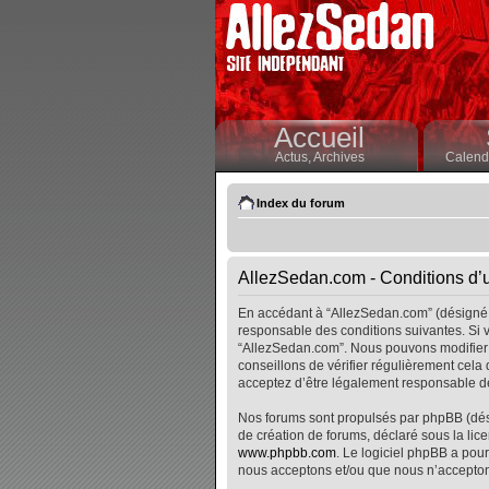
Accueil
Actus,
Archives
Calendr
Index du forum
AllezSedan.com - Conditions d’ut
En accédant à “AllezSedan.com” (désigné i
responsable des conditions suivantes. Si v
“AllezSedan.com”. Nous pouvons modifier 
conseillons de vérifier régulièrement cela
acceptez d’être légalement responsable de
Nos forums sont propulsés par phpBB (désig
de création de forums, déclaré sous la lice
www.phpbb.com
. Le logiciel phpBB a pour
nous acceptons et/ou que nous n’accepton