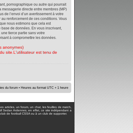
ant, pornographique ou autre qui pourrait
r la messagerie directe entre membres (MP)
s de l’envoi d’un avertissement à votre
er au renforcement de ces conditions. Vous
orsque nous estimons que cela est
re base de données. En vous inscrivant,
 une tierce partie sans votre
visant à compromettre les données.
tes anonymes)
 site.L'utilisateur est tenu de
ies du forum
• Heures au format UTC + 1 heure
s articles, un forum, un chat, les feuilles de match,
rtif Sedan Ardennes, en effet, ce site indépendant a
lub de football CSSA ou à un club de supporter.