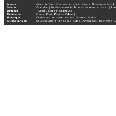
Accueil
Actus
|
Archives
|
Proposer un article
|
Sujets
|
Sondages
|
liens
|
Saison
Calendrier
|
Feuilles de match
|
Pronos
|
Le joueur du match
|
Jou
Boutique
T-Shirts Vintage et Originaux
|
Multimedia
Forum
|
Chat
|
Photos
|
Videos
|
Historique
Chroniques du passé
|
Joueurs
|
Saisons
|
Sedan
|
AllezSedan.com
Nous contacter
|
Plan du site
|
Aide
|
Encyclopedie
|
Recherche
|
M