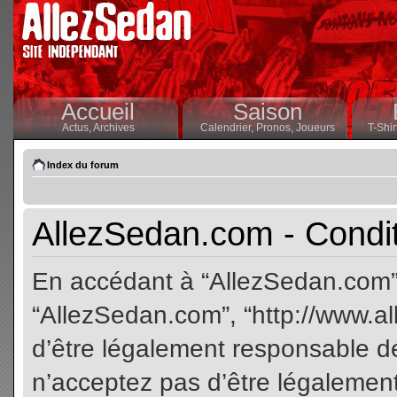
Accueil
Saison
Actus,
Archives
Calendrier,
Pronos,
Joueurs
T-Shir
Index du forum
AllezSedan.com - Conditi
En accédant à “AllezSedan.com” (
“AllezSedan.com”, “http://www.a
d’être légalement responsable de
n’acceptez pas d’être légalement