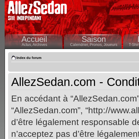
Accueil
Saison
Actus,
Archives
Calendrier,
Pronos,
Joueurs
T-Shir
Index du forum
AllezSedan.com - Conditi
En accédant à “AllezSedan.com” (
“AllezSedan.com”, “http://www.a
d’être légalement responsable de
n’acceptez pas d’être légalement