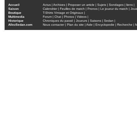
Accueil
Actus
|
Archives
|
Proposer un article
|
Sujets
|
Sondages
|
liens
|
Saison
Calendrier
|
Feuilles de match
|
Pronos
|
Le joueur du match
|
Jou
Boutique
T-Shirts Vintage et Originaux
|
Multimedia
Forum
|
Chat
|
Photos
|
Videos
|
Historique
Chroniques du passé
|
Joueurs
|
Saisons
|
Sedan
|
AllezSedan.com
Nous contacter
|
Plan du site
|
Aide
|
Encyclopedie
|
Recherche
|
M