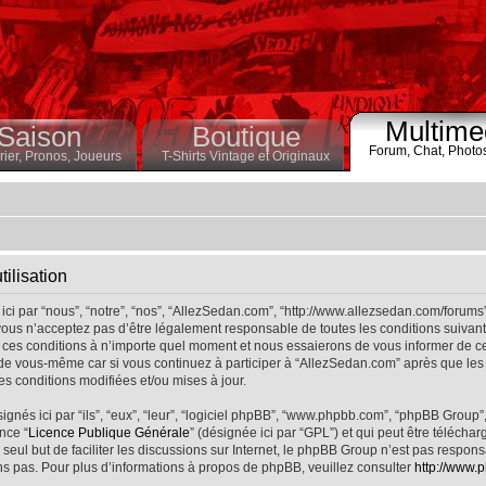
Multime
Saison
Boutique
Forum,
Chat,
Photo
ier,
Pronos,
Joueurs
T-Shirts Vintage et Originaux
ilisation
ci par “nous”, “notre”, “nos”, “AllezSedan.com”, “http://www.allezsedan.com/forums
ous n’acceptez pas d’être légalement responsable de toutes les conditions suivantes
ces conditions à n’importe quel moment et nous essaierons de vous informer de ce
 de vous-même car si vous continuez à participer à “AllezSedan.com” après que les 
s conditions modifiées et/ou mises à jour.
nés ici par “ils”, “eux”, “leur”, “logiciel phpBB”, “www.phpbb.com”, “phpBB Group”
nce “
Licence Publique Générale
” (désignée ici par “GPL”) et qui peut être télécha
 seul but de faciliter les discussions sur Internet, le phpBB Group n’est pas respo
s pas. Pour plus d’informations à propos de phpBB, veuillez consulter
http://www.p