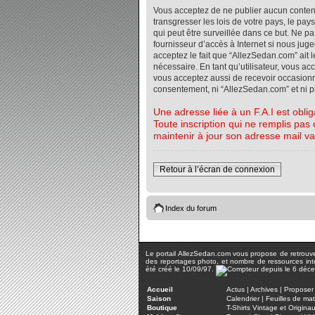
Vous acceptez de ne publier aucun contenu 
transgresser les lois de votre pays, le pa
qui peut être surveillée dans ce but. Ne 
fournisseur d’accès à Internet si nous jug
acceptez le fait que “AllezSedan.com” ait l
nécessaire. En tant qu’utilisateur, vous a
vous acceptez aussi de recevoir occasionnel
consentement, ni “AllezSedan.com” et ni 
Une adresse liée à un F.A.I est oblig
Toute inscription qui ne remplis pas 
maintenir à jour son adresse mail va
Retour à l’écran de connexion
Index du forum
Le portail AllezSedan.com vous propose de retrouver 
des reportages photo, et nombre de ressources inter
été créé le 10/09/97.
Accueil
Actus
|
Archives
|
Proposer 
Saison
Calendrier
|
Feuilles de ma
Boutique
T-Shirts Vintage et Origina