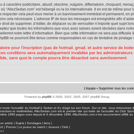
à caractère publicitaire, abusif, obscène, vulgaire, diffamatoire, choquant, menaç
ys où “AllezSedan.com” est hébergé ou la loi internationale. Il en est de même pou
pas respecter cela peut vous mener à un bannissement immédiat et permanent, en plu
eons cela nécessaire. L’adresse IP de tous les messages est enregistrée afin d’aid
e droit de supprimer, d’éditer, de déplacer ou de verrouiller n’importe quel sujet l
cceptez que toutes les informations que vous avez saisies soient stockées dans not
lemnt notre lettre d’information. Bien que cette information ne sera pas diffusée à
phpBB ne pourront être tenus comme responsables en cas de tentative de piratage 
atoire pour l’inscription (pas de hotmail, gmail, et autre service de boi
ces conditions sera automatiquement invalidée par les administrateurs du
lide, sans quoi le compte pourra être désactivé sans avertissement.
L’équipe
•
Supprimer tous les cook
Powered by
phpBB
© 2000, 2002, 2005, 2007 phpBB Group
toute l'actualité du football à Sedan et d'y réagir sur son forum. Sur ce site, vous retrouverez de
actives et multimédias. AllezSedan.com est le premier site qui traite de l'actualité du Club Spo
pages vues depuis le 6 décembre 1999. AllezSedan.com n'est aucunement affilié au c
un article
|
Sujets
|
Sondages
|
liens
|
tch
|
Pronos
|
Le joueur du match
|
Joueurs
|
Club
|
ux
|