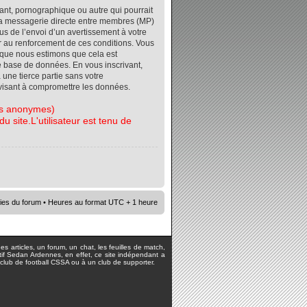
ant, pornographique ou autre qui pourrait
r la messagerie directe entre membres (MP)
s de l’envoi d’un avertissement à votre
er au renforcement de ces conditions. Vous
orsque nous estimons que cela est
re base de données. En vous inscrivant,
 une tierce partie sans votre
visant à compromettre les données.
tes anonymes)
 site.L'utilisateur est tenu de
ies du forum
• Heures au format UTC + 1 heure
s articles, un forum, un chat, les feuilles de match,
rtif Sedan Ardennes, en effet, ce site indépendant a
lub de football CSSA ou à un club de supporter.