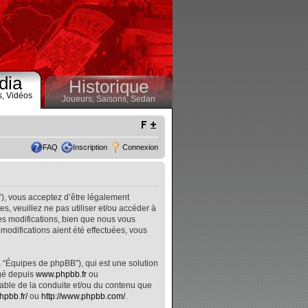
dia
Historique
s,
Vidéos
Joueurs,
Saisons,
Sedan
FAQ
Inscription
Connexion
”), vous acceptez d’être légalement
, veuillez ne pas utiliser et/ou accéder à
s modifications, bien que nous vous
modifications aient été effectuées, vous
, “Équipes de phpBB”), qui est une solution
rgé depuis
www.phpbb.fr
ou
nsable de la conduite et/ou du contenu que
hpbb.fr/
ou
http://www.phpbb.com/
.