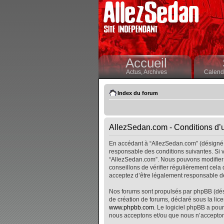
Accueil
Actus,
Archives
Calendr
Index du forum
AllezSedan.com - Conditions d’ut
En accédant à “AllezSedan.com” (désigné i
responsable des conditions suivantes. Si v
“AllezSedan.com”. Nous pouvons modifier 
conseillons de vérifier régulièrement cela
acceptez d’être légalement responsable de
Nos forums sont propulsés par phpBB (désig
de création de forums, déclaré sous la lice
www.phpbb.com
. Le logiciel phpBB a pour
nous acceptons et/ou que nous n’accepton