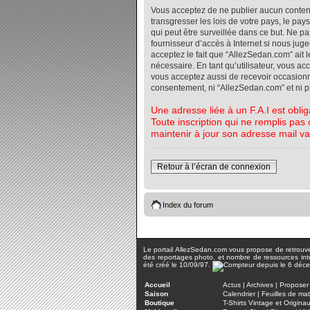
Vous acceptez de ne publier aucun contenu 
transgresser les lois de votre pays, le pa
qui peut être surveillée dans ce but. Ne 
fournisseur d’accès à Internet si nous jug
acceptez le fait que “AllezSedan.com” ait l
nécessaire. En tant qu’utilisateur, vous a
vous acceptez aussi de recevoir occasionnel
consentement, ni “AllezSedan.com” et ni 
Une adresse liée à un F.A.I est oblig
Toute inscription qui ne remplis pas 
maintenir à jour son adresse mail va
Retour à l’écran de connexion
Index du forum
Le portail AllezSedan.com vous propose de retrouver 
des reportages photo, et nombre de ressources inter
été créé le 10/09/97.
Accueil
Actus
|
Archives
|
Proposer 
Saison
Calendrier
|
Feuilles de ma
Boutique
T-Shirts Vintage et Origina