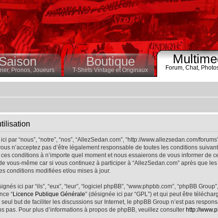
Multime
Saison
Boutique
Forum,
Chat,
Photo
ier,
Pronos,
Joueurs
T-Shirts Vintage et Originaux
ilisation
ci par “nous”, “notre”, “nos”, “AllezSedan.com”, “http://www.allezsedan.com/forums
ous n’acceptez pas d’être légalement responsable de toutes les conditions suivantes
ces conditions à n’importe quel moment et nous essaierons de vous informer de ce
 de vous-même car si vous continuez à participer à “AllezSedan.com” après que les 
s conditions modifiées et/ou mises à jour.
nés ici par “ils”, “eux”, “leur”, “logiciel phpBB”, “www.phpbb.com”, “phpBB Group”
nce “
Licence Publique Générale
” (désignée ici par “GPL”) et qui peut être télécha
 seul but de faciliter les discussions sur Internet, le phpBB Group n’est pas respo
s pas. Pour plus d’informations à propos de phpBB, veuillez consulter
http://www.p