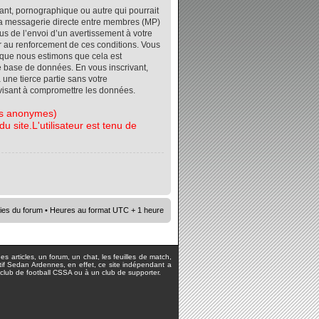
ant, pornographique ou autre qui pourrait
r la messagerie directe entre membres (MP)
s de l’envoi d’un avertissement à votre
er au renforcement de ces conditions. Vous
orsque nous estimons que cela est
re base de données. En vous inscrivant,
 une tierce partie sans votre
visant à compromettre les données.
tes anonymes)
 site.L'utilisateur est tenu de
ies du forum
• Heures au format UTC + 1 heure
s articles, un forum, un chat, les feuilles de match,
rtif Sedan Ardennes, en effet, ce site indépendant a
lub de football CSSA ou à un club de supporter.