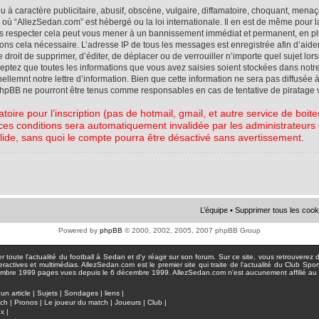
à caractère publicitaire, abusif, obscène, vulgaire, diffamatoire, choquant, menaç
ys où “AllezSedan.com” est hébergé ou la loi internationale. Il en est de même pou
pas respecter cela peut vous mener à un bannissement immédiat et permanent, en plu
eons cela nécessaire. L’adresse IP de tous les messages est enregistrée afin d’aid
e droit de supprimer, d’éditer, de déplacer ou de verrouiller n’importe quel sujet l
cceptez que toutes les informations que vous avez saisies soient stockées dans not
lemnt notre lettre d’information. Bien que cette information ne sera pas diffusée à
phpBB ne pourront être tenus comme responsables en cas de tentative de piratage 
atoire pour l’inscription (pas de hotmail, gmail, et autre service de boi
ces conditions sera automatiquement invalidée par les administrateurs du
lide, sans quoi le compte pourra être désactivé sans avertissement.
L’équipe
•
Supprimer tous les cook
Powered by
phpBB
© 2000, 2002, 2005, 2007 phpBB Group
toute l'actualité du football à Sedan et d'y réagir sur son forum. Sur ce site, vous retrouverez de
actives et multimédias. AllezSedan.com est le premier site qui traite de l'actualité du Club Spo
pages vues depuis le 6 décembre 1999. AllezSedan.com n'est aucunement affilié au c
un article
|
Sujets
|
Sondages
|
liens
|
tch
|
Pronos
|
Le joueur du match
|
Joueurs
|
Club
|
ux
|