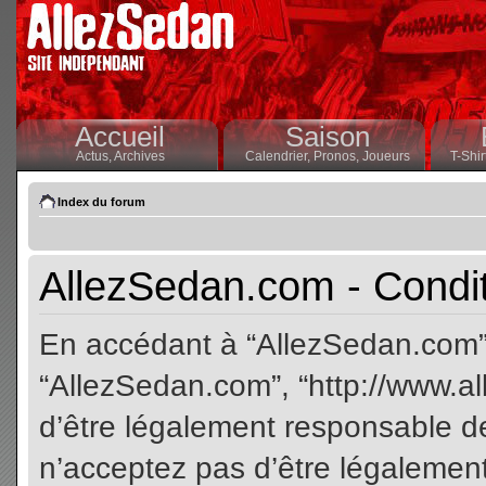
Accueil
Saison
Actus,
Archives
Calendrier,
Pronos,
Joueurs
T-Shir
Index du forum
AllezSedan.com - Conditi
En accédant à “AllezSedan.com” (
“AllezSedan.com”, “http://www.a
d’être légalement responsable de
n’acceptez pas d’être légalement