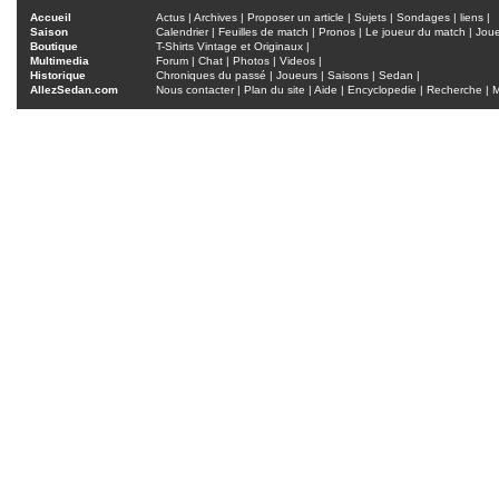
Accueil
Actus
|
Archives
|
Proposer un article
|
Sujets
|
Sondages
|
liens
|
Saison
Calendrier
|
Feuilles de match
|
Pronos
|
Le joueur du match
|
Jou
Boutique
T-Shirts Vintage et Originaux
|
Multimedia
Forum
|
Chat
|
Photos
|
Videos
|
Historique
Chroniques du passé
|
Joueurs
|
Saisons
|
Sedan
|
AllezSedan.com
Nous contacter
|
Plan du site
|
Aide
|
Encyclopedie
|
Recherche
|
M