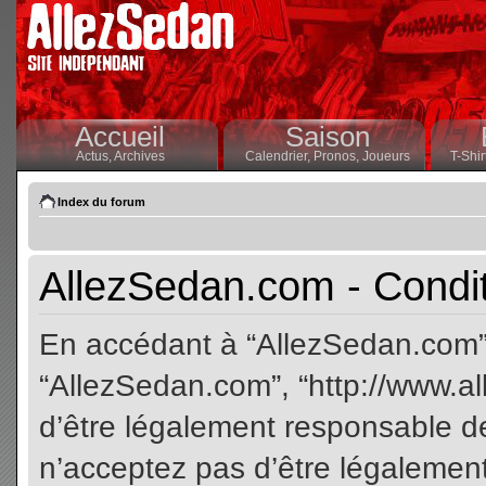
Accueil
Saison
Actus,
Archives
Calendrier,
Pronos,
Joueurs
T-Shir
Index du forum
AllezSedan.com - Conditi
En accédant à “AllezSedan.com” (
“AllezSedan.com”, “http://www.a
d’être légalement responsable de
n’acceptez pas d’être légalement