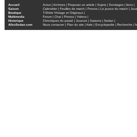
Accueil
Actus
|
Archives
|
Proposer un article
|
Sujets
|
Sondages
|
liens
|
Saison
Calendrier
|
Feuilles de match
|
Pronos
|
Le joueur du match
|
Jou
Boutique
T-Shirts Vintage et Originaux
|
Multimedia
Forum
|
Chat
|
Photos
|
Videos
|
Historique
Chroniques du passé
|
Joueurs
|
Saisons
|
Sedan
|
AllezSedan.com
Nous contacter
|
Plan du site
|
Aide
|
Encyclopedie
|
Recherche
|
M