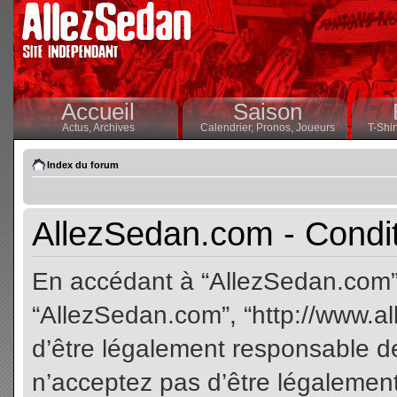
Accueil
Saison
Actus,
Archives
Calendrier,
Pronos,
Joueurs
T-Shir
Index du forum
AllezSedan.com - Conditi
En accédant à “AllezSedan.com” (
“AllezSedan.com”, “http://www.a
d’être légalement responsable de
n’acceptez pas d’être légalement