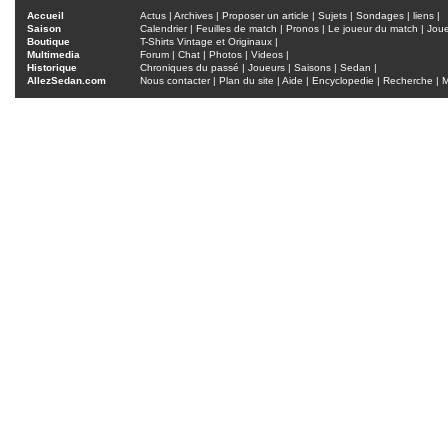
Accueil
Actus
|
Archives
|
Proposer un article
|
Sujets
|
Sondages
|
liens
|
Saison
Calendrier
|
Feuilles de match
|
Pronos
|
Le joueur du match
|
Jou
Boutique
T-Shirts Vintage et Originaux
|
Multimedia
Forum
|
Chat
|
Photos
|
Videos
|
Historique
Chroniques du passé
|
Joueurs
|
Saisons
|
Sedan
|
AllezSedan.com
Nous contacter
|
Plan du site
|
Aide
|
Encyclopedie
|
Recherche
|
M