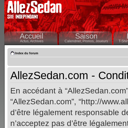
Accueil
Saison
Actus,
Archives
Calendrier,
Pronos,
Joueurs
T-Shir
Index du forum
AllezSedan.com - Conditi
En accédant à “AllezSedan.com” (
“AllezSedan.com”, “http://www.a
d’être légalement responsable de
n’acceptez pas d’être légalement