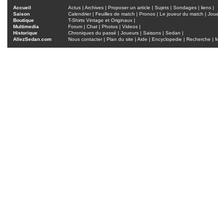
Accueil
Actus
|
Archives
|
Proposer un article
|
Sujets
|
Sondages
|
liens
|
Saison
Calendrier
|
Feuilles de match
|
Pronos
|
Le joueur du match
|
Jou
Boutique
T-Shirts Vintage et Originaux
|
Multimedia
Forum
|
Chat
|
Photos
|
Videos
|
Historique
Chroniques du passé
|
Joueurs
|
Saisons
|
Sedan
|
AllezSedan.com
Nous contacter
|
Plan du site
|
Aide
|
Encyclopedie
|
Recherche
|
M