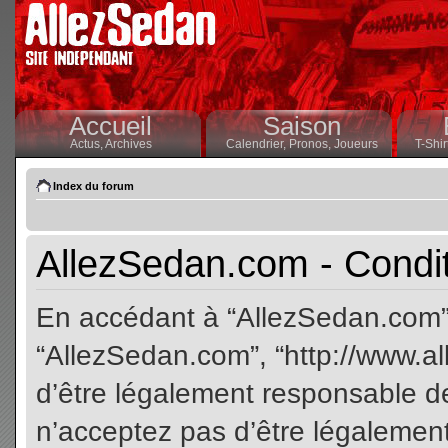
Accueil
Saison
Actus,
Archives
Calendrier,
Pronos,
Joueurs
T-Shir
Index du forum
AllezSedan.com - Conditi
En accédant à “AllezSedan.com” (
“AllezSedan.com”, “http://www.a
d’être légalement responsable de
n’acceptez pas d’être légalement