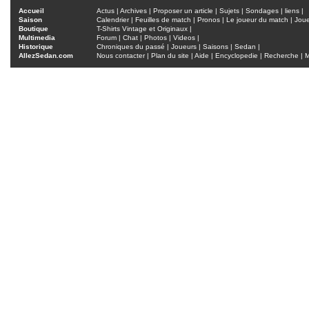
Accueil
Actus
|
Archives
|
Proposer un article
|
Sujets
|
Sondages
|
liens
|
Saison
Calendrier
|
Feuilles de match
|
Pronos
|
Le joueur du match
|
Jou
Boutique
T-Shirts Vintage et Originaux
|
Multimedia
Forum
|
Chat
|
Photos
|
Videos
|
Historique
Chroniques du passé
|
Joueurs
|
Saisons
|
Sedan
|
AllezSedan.com
Nous contacter
|
Plan du site
|
Aide
|
Encyclopedie
|
Recherche
|
M