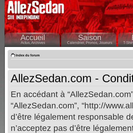
Accueil
Saison
Actus,
Archives
Calendrier,
Pronos,
Joueurs
T-Shir
Index du forum
AllezSedan.com - Conditi
En accédant à “AllezSedan.com” (
“AllezSedan.com”, “http://www.a
d’être légalement responsable de
n’acceptez pas d’être légalement