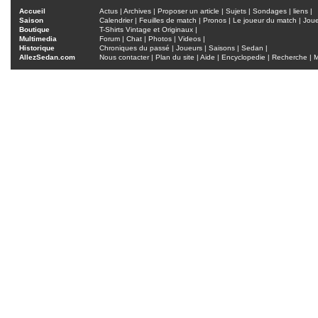
Accueil
Actus
|
Archives
|
Proposer un article
|
Sujets
|
Sondages
|
liens
|
Saison
Calendrier
|
Feuilles de match
|
Pronos
|
Le joueur du match
|
Jou
Boutique
T-Shirts Vintage et Originaux
|
Multimedia
Forum
|
Chat
|
Photos
|
Videos
|
Historique
Chroniques du passé
|
Joueurs
|
Saisons
|
Sedan
|
AllezSedan.com
Nous contacter
|
Plan du site
|
Aide
|
Encyclopedie
|
Recherche
|
M