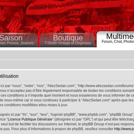
Multime
Saison
Boutique
Forum,
Chat,
Photo
ier,
Pronos,
Joueurs
T-Shirts Vintage et Originaux
ilisation
ci par “nous”, “notre”, “nos”, “AllezSedan.com”, “http://www.allezsedan.com/forums
ous n’acceptez pas d’être légalement responsable de toutes les conditions suivantes
ces conditions à n’importe quel moment et nous essaierons de vous informer de ce
 de vous-même car si vous continuez à participer à “AllezSedan.com” après que les 
s conditions modifiées et/ou mises à jour.
nés ici par “ils”, “eux”, “leur”, “logiciel phpBB”, “www.phpbb.com”, “phpBB Group”
nce “
Licence Publique Générale
” (désignée ici par “GPL”) et qui peut être télécha
 seul but de faciliter les discussions sur Internet, le phpBB Group n’est pas respo
s pas. Pour plus d’informations à propos de phpBB, veuillez consulter
http://www.p