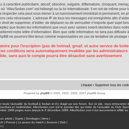
à caractère publicitaire, abusif, obscène, vulgaire, diffamatoire, choquant, menaç
ys où “AllezSedan.com” est hébergé ou la loi internationale. Il en est de même pou
pas respecter cela peut vous mener à un bannissement immédiat et permanent, en plu
eons cela nécessaire. L’adresse IP de tous les messages est enregistrée afin d’aid
e droit de supprimer, d’éditer, de déplacer ou de verrouiller n’importe quel sujet l
cceptez que toutes les informations que vous avez saisies soient stockées dans not
lemnt notre lettre d’information. Bien que cette information ne sera pas diffusée à
phpBB ne pourront être tenus comme responsables en cas de tentative de piratage 
atoire pour l’inscription (pas de hotmail, gmail, et autre service de boi
ces conditions sera automatiquement invalidée par les administrateurs du
lide, sans quoi le compte pourra être désactivé sans avertissement.
L’équipe
•
Supprimer tous les cook
Powered by
phpBB
© 2000, 2002, 2005, 2007 phpBB Group
toute l'actualité du football à Sedan et d'y réagir sur son forum. Sur ce site, vous retrouverez de
actives et multimédias. AllezSedan.com est le premier site qui traite de l'actualité du Club Spo
pages vues depuis le 6 décembre 1999. AllezSedan.com n'est aucunement affilié au c
un article
|
Sujets
|
Sondages
|
liens
|
tch
|
Pronos
|
Le joueur du match
|
Joueurs
|
Club
|
ux
|