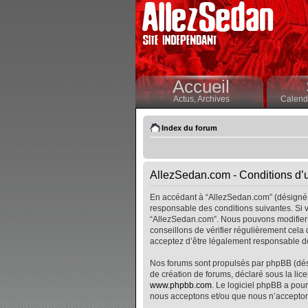
Accueil
Actus,
Archives
Calendr
Index du forum
AllezSedan.com - Conditions d’ut
En accédant à “AllezSedan.com” (désigné i
responsable des conditions suivantes. Si v
“AllezSedan.com”. Nous pouvons modifier 
conseillons de vérifier régulièrement cela
acceptez d’être légalement responsable de
Nos forums sont propulsés par phpBB (désig
de création de forums, déclaré sous la lice
www.phpbb.com
. Le logiciel phpBB a pour
nous acceptons et/ou que nous n’accepton