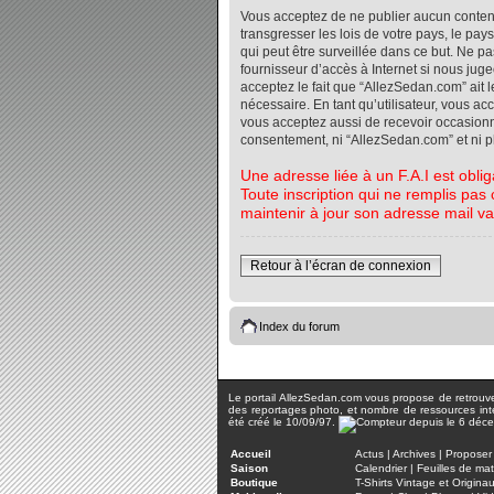
Vous acceptez de ne publier aucun contenu 
transgresser les lois de votre pays, le pa
qui peut être surveillée dans ce but. Ne 
fournisseur d’accès à Internet si nous jug
acceptez le fait que “AllezSedan.com” ait l
nécessaire. En tant qu’utilisateur, vous a
vous acceptez aussi de recevoir occasionnel
consentement, ni “AllezSedan.com” et ni 
Une adresse liée à un F.A.I est oblig
Toute inscription qui ne remplis pas 
maintenir à jour son adresse mail va
Retour à l’écran de connexion
Index du forum
Le portail AllezSedan.com vous propose de retrouver 
des reportages photo, et nombre de ressources inter
été créé le 10/09/97.
Accueil
Actus
|
Archives
|
Proposer 
Saison
Calendrier
|
Feuilles de ma
Boutique
T-Shirts Vintage et Origina