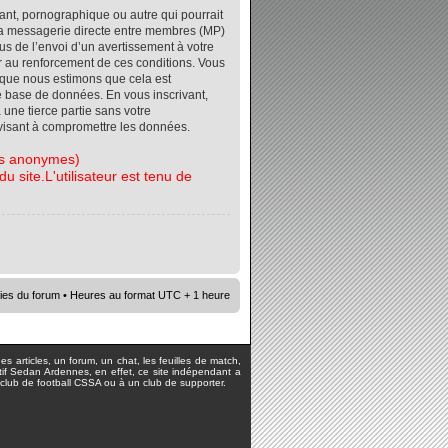
ant, pornographique ou autre qui pourrait
r la messagerie directe entre membres (MP)
s de l’envoi d’un avertissement à votre
er au renforcement de ces conditions. Vous
orsque nous estimons que cela est
re base de données. En vous inscrivant,
 une tierce partie sans votre
visant à compromettre les données.
tes anonymes)
 site.L'utilisateur est tenu de
ies du forum
• Heures au format UTC + 1 heure
s articles, un forum, un chat, les feuilles de match,
rtif Sedan Ardennes, en effet, ce site indépendant a
lub de football CSSA ou à un club de supporter.