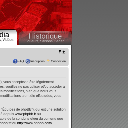
dia
Historique
s,
Vidéos
Joueurs,
Saisons,
Sedan
FAQ
Inscription
Connexion
”), vous acceptez d’être légalement
, veuillez ne pas utiliser et/ou accéder à
s modifications, bien que nous vous
modifications aient été effectuées, vous
, “Équipes de phpBB”), qui est une solution
rgé depuis
www.phpbb.fr
ou
nsable de la conduite et/ou du contenu que
hpbb.fr/
ou
http://www.phpbb.com/
.