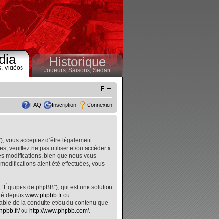
dia
Historique
s,
Vidéos
Joueurs,
Saisons,
Sedan
FAQ
Inscription
Connexion
”), vous acceptez d’être légalement
, veuillez ne pas utiliser et/ou accéder à
s modifications, bien que nous vous
modifications aient été effectuées, vous
, “Équipes de phpBB”), qui est une solution
rgé depuis
www.phpbb.fr
ou
nsable de la conduite et/ou du contenu que
hpbb.fr/
ou
http://www.phpbb.com/
.