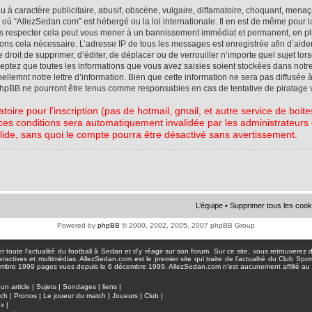
à caractère publicitaire, abusif, obscène, vulgaire, diffamatoire, choquant, menaç
ys où “AllezSedan.com” est hébergé ou la loi internationale. Il en est de même pou
pas respecter cela peut vous mener à un bannissement immédiat et permanent, en plu
eons cela nécessaire. L’adresse IP de tous les messages est enregistrée afin d’aid
e droit de supprimer, d’éditer, de déplacer ou de verrouiller n’importe quel sujet l
cceptez que toutes les informations que vous avez saisies soient stockées dans not
lemnt notre lettre d’information. Bien que cette information ne sera pas diffusée à
phpBB ne pourront être tenus comme responsables en cas de tentative de piratage 
atoire pour l’inscription (pas de hotmail, gmail, et autre service de boi
ces conditions sera automatiquement invalidée par les administrateurs du
lide, sans quoi le compte pourra être désactivé sans avertissement.
L’équipe
•
Supprimer tous les cook
Powered by
phpBB
© 2000, 2002, 2005, 2007 phpBB Group
toute l'actualité du football à Sedan et d'y réagir sur son forum. Sur ce site, vous retrouverez de
actives et multimédias. AllezSedan.com est le premier site qui traite de l'actualité du Club Spo
pages vues depuis le 6 décembre 1999. AllezSedan.com n'est aucunement affilié au c
un article
|
Sujets
|
Sondages
|
liens
|
tch
|
Pronos
|
Le joueur du match
|
Joueurs
|
Club
|
ux
|