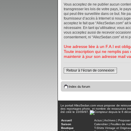
Vous acceptez de ne publier aucun contenu 
transgresser les lois de votre pays, le pa
qui peut être surveillée dans ce but. Ne 
fournisseur d’accès à Internet si nous jug
acceptez le fait que “AllezSedan.com” ait l
nécessaire. En tant qu’utilisateur, vous a
vous acceptez aussi de recevoir occasionnel
consentement, ni “AllezSedan.com” et ni 
Une adresse liée à un F.A.I est oblig
Toute inscription qui ne remplis pas 
maintenir à jour son adresse mail va
Retour à l’écran de connexion
Index du forum
Le portail AllezSedan.com vous propose de retrouver 
des reportages photo, et nombre de ressources inter
été créé le 10/09/97.
Accueil
Actus
|
Archives
|
Proposer 
Saison
Calendrier
|
Feuilles de ma
Boutique
T-Shirts Vintage et Origina