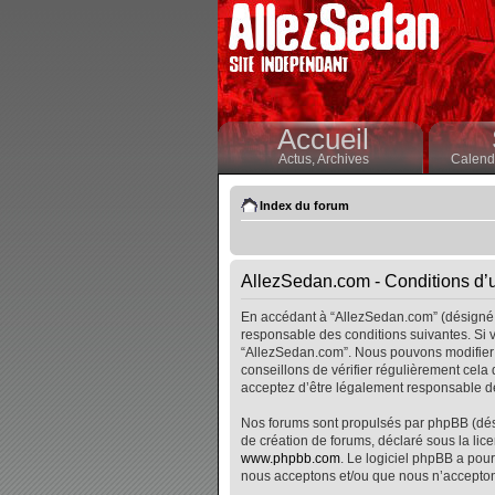
Accueil
Actus,
Archives
Calendr
Index du forum
AllezSedan.com - Conditions d’ut
En accédant à “AllezSedan.com” (désigné i
responsable des conditions suivantes. Si v
“AllezSedan.com”. Nous pouvons modifier 
conseillons de vérifier régulièrement cela
acceptez d’être légalement responsable de
Nos forums sont propulsés par phpBB (désig
de création de forums, déclaré sous la lice
www.phpbb.com
. Le logiciel phpBB a pour
nous acceptons et/ou que nous n’accepton