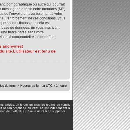
ant, pornographique ou autre qui pourrait
r la messagerie directe entre membres (MP)
s de l’envoi d’un avertissement à votre
er au renforcement de ces conditions. Vous
orsque nous estimons que cela est
re base de données. En vous inscrivant,
 une tierce partie sans votre
visant à compromettre les données.
tes anonymes)
 site.L'utilisateur est tenu de
ies du forum
• Heures au format UTC + 1 heure
s articles, un forum, un chat, les feuilles de match,
rtif Sedan Ardennes, en effet, ce site indépendant a
lub de football CSSA ou à un club de supporter.