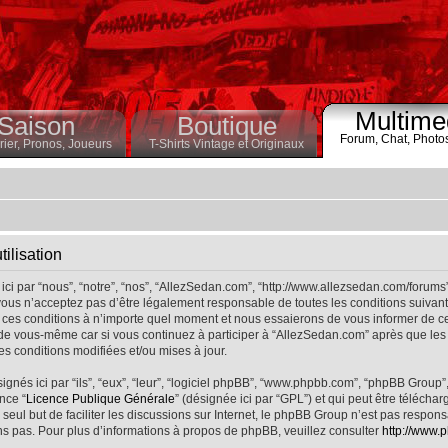
Multime
Saison
Boutique
Forum,
Chat,
Photo
ier,
Pronos,
Joueurs
T-Shirts Vintage et Originaux
ilisation
ci par “nous”, “notre”, “nos”, “AllezSedan.com”, “http://www.allezsedan.com/forums
ous n’acceptez pas d’être légalement responsable de toutes les conditions suivantes
ces conditions à n’importe quel moment et nous essaierons de vous informer de ce
 de vous-même car si vous continuez à participer à “AllezSedan.com” après que les 
s conditions modifiées et/ou mises à jour.
nés ici par “ils”, “eux”, “leur”, “logiciel phpBB”, “www.phpbb.com”, “phpBB Group”
nce “
Licence Publique Générale
” (désignée ici par “GPL”) et qui peut être télécha
 seul but de faciliter les discussions sur Internet, le phpBB Group n’est pas respo
s pas. Pour plus d’informations à propos de phpBB, veuillez consulter
http://www.p