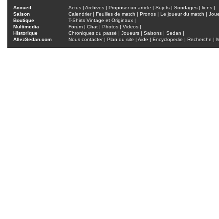
Accueil
Actus
|
Archives
|
Proposer un article
|
Sujets
|
Sondages
|
liens
|
Saison
Calendrier
|
Feuilles de match
|
Pronos
|
Le joueur du match
|
Jou
Boutique
T-Shirts Vintage et Originaux
|
Multimedia
Forum
|
Chat
|
Photos
|
Videos
|
Historique
Chroniques du passé
|
Joueurs
|
Saisons
|
Sedan
|
AllezSedan.com
Nous contacter
|
Plan du site
|
Aide
|
Encyclopedie
|
Recherche
|
M