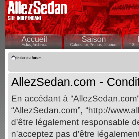
Accueil
Saison
Actus,
Archives
Calendrier,
Pronos,
Joueurs
T-Shir
Index du forum
AllezSedan.com - Conditi
En accédant à “AllezSedan.com” (
“AllezSedan.com”, “http://www.a
d’être légalement responsable de
n’acceptez pas d’être légalement