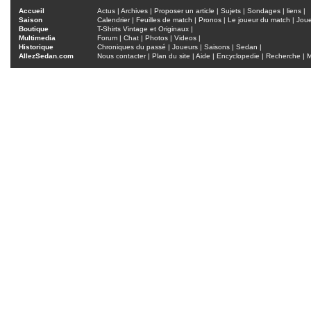
Accueil
Actus
|
Archives
|
Proposer un article
|
Sujets
|
Sondages
|
liens
|
Saison
Calendrier
|
Feuilles de match
|
Pronos
|
Le joueur du match
|
Jou
Boutique
T-Shirts Vintage et Originaux
|
Multimedia
Forum
|
Chat
|
Photos
|
Videos
|
Historique
Chroniques du passé
|
Joueurs
|
Saisons
|
Sedan
|
AllezSedan.com
Nous contacter
|
Plan du site
|
Aide
|
Encyclopedie
|
Recherche
|
M