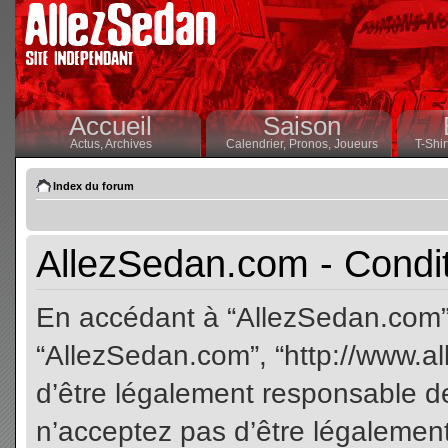
Accueil
Saison
Actus,
Archives
Calendrier,
Pronos,
Joueurs
T-Shir
Index du forum
AllezSedan.com - Conditi
En accédant à “AllezSedan.com” (
“AllezSedan.com”, “http://www.a
d’être légalement responsable de
n’acceptez pas d’être légalement