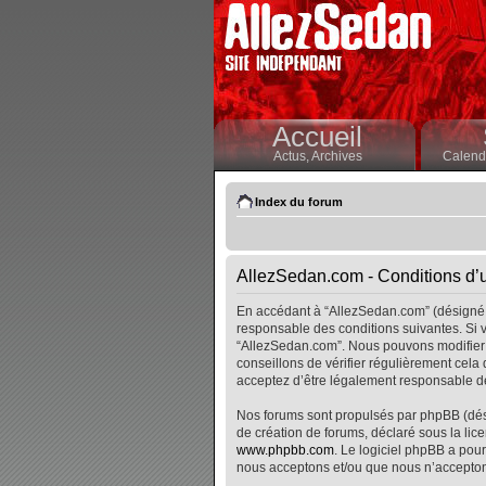
Accueil
Actus,
Archives
Calendr
Index du forum
AllezSedan.com - Conditions d’ut
En accédant à “AllezSedan.com” (désigné i
responsable des conditions suivantes. Si v
“AllezSedan.com”. Nous pouvons modifier 
conseillons de vérifier régulièrement cela
acceptez d’être légalement responsable de
Nos forums sont propulsés par phpBB (désig
de création de forums, déclaré sous la lice
www.phpbb.com
. Le logiciel phpBB a pour
nous acceptons et/ou que nous n’accepton