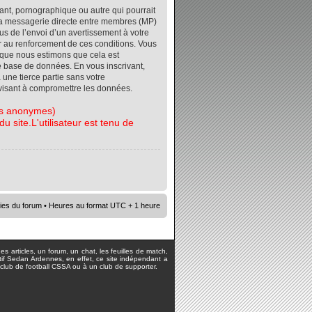
ant, pornographique ou autre qui pourrait
r la messagerie directe entre membres (MP)
s de l’envoi d’un avertissement à votre
er au renforcement de ces conditions. Vous
orsque nous estimons que cela est
re base de données. En vous inscrivant,
 une tierce partie sans votre
visant à compromettre les données.
tes anonymes)
 site.L'utilisateur est tenu de
ies du forum
• Heures au format UTC + 1 heure
s articles, un forum, un chat, les feuilles de match,
rtif Sedan Ardennes, en effet, ce site indépendant a
lub de football CSSA ou à un club de supporter.