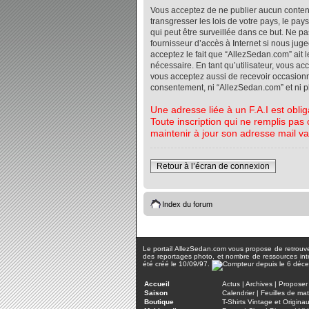
Vous acceptez de ne publier aucun contenu 
transgresser les lois de votre pays, le pa
qui peut être surveillée dans ce but. Ne 
fournisseur d’accès à Internet si nous jug
acceptez le fait que “AllezSedan.com” ait l
nécessaire. En tant qu’utilisateur, vous a
vous acceptez aussi de recevoir occasionnel
consentement, ni “AllezSedan.com” et ni 
Une adresse liée à un F.A.I est oblig
Toute inscription qui ne remplis pas 
maintenir à jour son adresse mail va
Retour à l’écran de connexion
Index du forum
Le portail AllezSedan.com vous propose de retrouver 
des reportages photo, et nombre de ressources inter
été créé le 10/09/97.
Accueil
Actus
|
Archives
|
Proposer 
Saison
Calendrier
|
Feuilles de ma
Boutique
T-Shirts Vintage et Origina