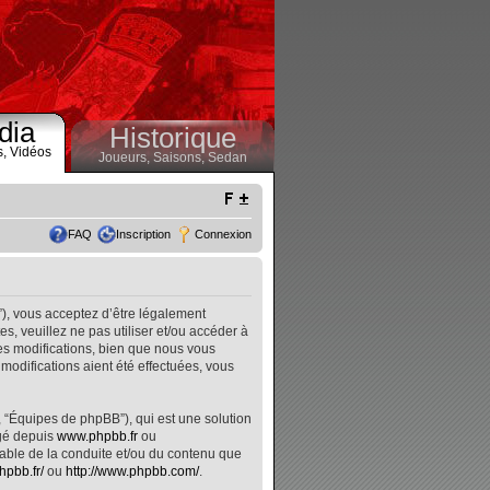
dia
Historique
s,
Vidéos
Joueurs,
Saisons,
Sedan
FAQ
Inscription
Connexion
”), vous acceptez d’être légalement
, veuillez ne pas utiliser et/ou accéder à
s modifications, bien que nous vous
modifications aient été effectuées, vous
, “Équipes de phpBB”), qui est une solution
rgé depuis
www.phpbb.fr
ou
nsable de la conduite et/ou du contenu que
hpbb.fr/
ou
http://www.phpbb.com/
.