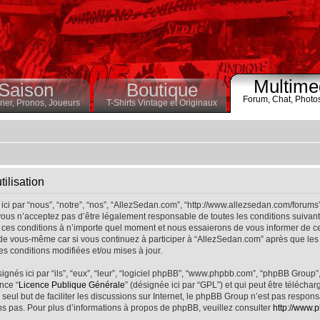
Multime
Saison
Boutique
Forum,
Chat,
Photo
ier,
Pronos,
Joueurs
T-Shirts Vintage et Originaux
ilisation
ci par “nous”, “notre”, “nos”, “AllezSedan.com”, “http://www.allezsedan.com/forums
ous n’acceptez pas d’être légalement responsable de toutes les conditions suivantes
ces conditions à n’importe quel moment et nous essaierons de vous informer de ce
 de vous-même car si vous continuez à participer à “AllezSedan.com” après que les 
s conditions modifiées et/ou mises à jour.
nés ici par “ils”, “eux”, “leur”, “logiciel phpBB”, “www.phpbb.com”, “phpBB Group”
nce “
Licence Publique Générale
” (désignée ici par “GPL”) et qui peut être télécha
 seul but de faciliter les discussions sur Internet, le phpBB Group n’est pas respo
s pas. Pour plus d’informations à propos de phpBB, veuillez consulter
http://www.p