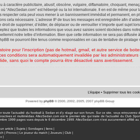
à caractère publicitaire, abusif, obscène, vulgaire, diffamatoire, choquant, menaç
ys où “AllezSedan.com” est hébergé ou la loi internationale. Il en est de même pou
pas respecter cela peut vous mener à un bannissement immédiat et permanent, en plu
eons cela nécessaire. L’adresse IP de tous les messages est enregistrée afin d’aid
e droit de supprimer, d’éditer, de déplacer ou de verrouiller n’importe quel sujet l
cceptez que toutes les informations que vous avez saisies soient stockées dans not
lemnt notre lettre d’information. Bien que cette information ne sera pas diffusée à
phpBB ne pourront être tenus comme responsables en cas de tentative de piratage 
atoire pour l’inscription (pas de hotmail, gmail, et autre service de boi
ces conditions sera automatiquement invalidée par les administrateurs du
lide, sans quoi le compte pourra être désactivé sans avertissement.
L’équipe
•
Supprimer tous les cook
Powered by
phpBB
© 2000, 2002, 2005, 2007 phpBB Group
toute l'actualité du football à Sedan et d'y réagir sur son forum. Sur ce site, vous retrouverez de
actives et multimédias. AllezSedan.com est le premier site qui traite de l'actualité du Club Spo
pages vues depuis le 6 décembre 1999. AllezSedan.com n'est aucunement affilié au c
un article
|
Sujets
|
Sondages
|
liens
|
tch
|
Pronos
|
Le joueur du match
|
Joueurs
|
Club
|
ux
|