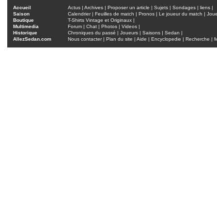
Accueil
Actus
|
Archives
|
Proposer un article
|
Sujets
|
Sondages
|
liens
|
Saison
Calendrier
|
Feuilles de match
|
Pronos
|
Le joueur du match
|
Jou
Boutique
T-Shirts Vintage et Originaux
|
Multimedia
Forum
|
Chat
|
Photos
|
Videos
|
Historique
Chroniques du passé
|
Joueurs
|
Saisons
|
Sedan
|
AllezSedan.com
Nous contacter
|
Plan du site
|
Aide
|
Encyclopedie
|
Recherche
|
M