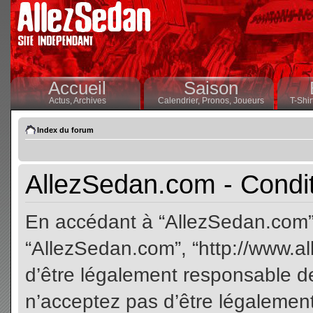
Accueil
Saison
Actus,
Archives
Calendrier,
Pronos,
Joueurs
T-Shir
Index du forum
AllezSedan.com - Conditi
En accédant à “AllezSedan.com” (
“AllezSedan.com”, “http://www.a
d’être légalement responsable de
n’acceptez pas d’être légalement