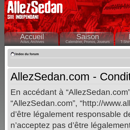
Accueil
Saison
Actus,
Archives
Calendrier,
Pronos,
Joueurs
T-Shir
Index du forum
AllezSedan.com - Conditi
En accédant à “AllezSedan.com” (
“AllezSedan.com”, “http://www.a
d’être légalement responsable de
n’acceptez pas d’être légalement