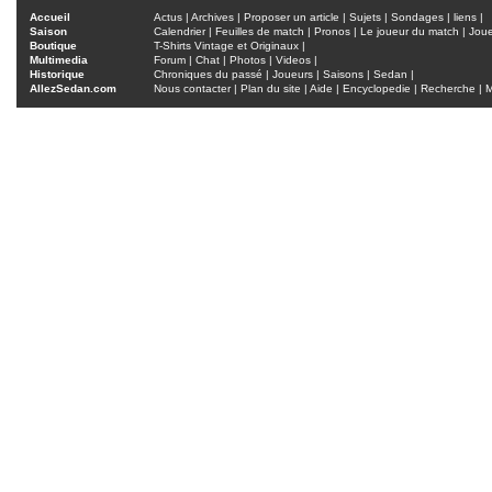
Accueil
Actus
|
Archives
|
Proposer un article
|
Sujets
|
Sondages
|
liens
|
Saison
Calendrier
|
Feuilles de match
|
Pronos
|
Le joueur du match
|
Jou
Boutique
T-Shirts Vintage et Originaux
|
Multimedia
Forum
|
Chat
|
Photos
|
Videos
|
Historique
Chroniques du passé
|
Joueurs
|
Saisons
|
Sedan
|
AllezSedan.com
Nous contacter
|
Plan du site
|
Aide
|
Encyclopedie
|
Recherche
|
M