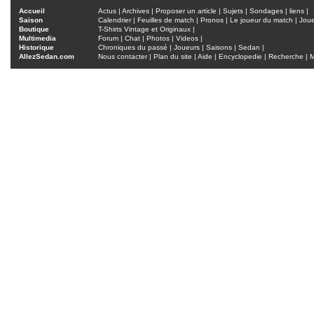
Accueil
Actus
|
Archives
|
Proposer un article
|
Sujets
|
Sondages
|
liens
|
Saison
Calendrier
|
Feuilles de match
|
Pronos
|
Le joueur du match
|
Jou
Boutique
T-Shirts Vintage et Originaux
|
Multimedia
Forum
|
Chat
|
Photos
|
Videos
|
Historique
Chroniques du passé
|
Joueurs
|
Saisons
|
Sedan
|
AllezSedan.com
Nous contacter
|
Plan du site
|
Aide
|
Encyclopedie
|
Recherche
|
M