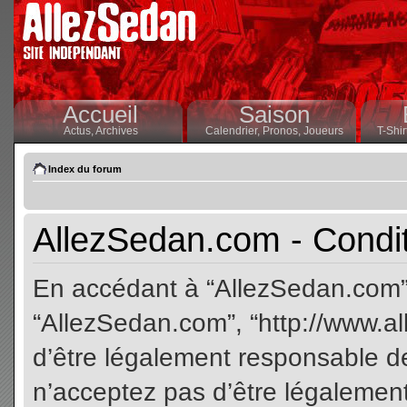
Accueil
Saison
Actus,
Archives
Calendrier,
Pronos,
Joueurs
T-Shir
Index du forum
AllezSedan.com - Conditi
En accédant à “AllezSedan.com” (
“AllezSedan.com”, “http://www.a
d’être légalement responsable de
n’acceptez pas d’être légalement