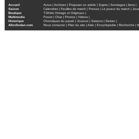
Accueil
Actus
|
Archives
|
Proposer un article
|
Sujets
|
Sondages
|
liens
|
Saison
Calendrier
|
Feuilles de match
|
Pronos
|
Le joueur du match
|
Jou
Boutique
T-Shirts Vintage et Originaux
|
Multimedia
Forum
|
Chat
|
Photos
|
Videos
|
Historique
Chroniques du passé
|
Joueurs
|
Saisons
|
Sedan
|
AllezSedan.com
Nous contacter
|
Plan du site
|
Aide
|
Encyclopedie
|
Recherche
|
M