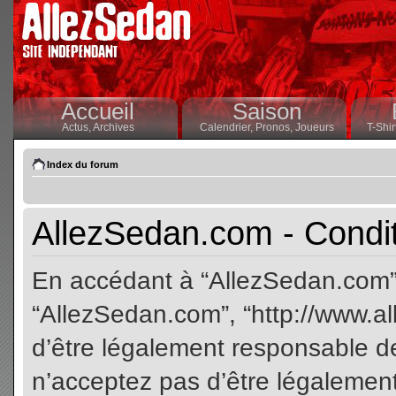
Accueil
Saison
Actus,
Archives
Calendrier,
Pronos,
Joueurs
T-Shir
Index du forum
AllezSedan.com - Conditi
En accédant à “AllezSedan.com” (
“AllezSedan.com”, “http://www.a
d’être légalement responsable de
n’acceptez pas d’être légalement