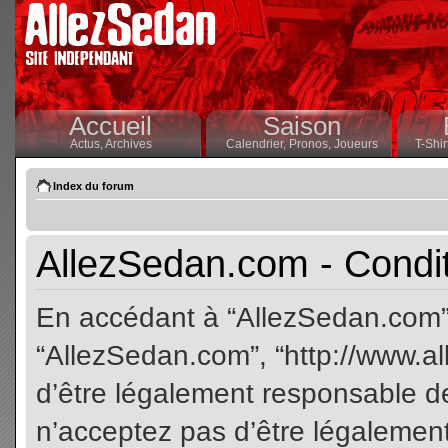
Accueil
Saison
Actus,
Archives
Calendrier,
Pronos,
Joueurs
T-Shir
Index du forum
AllezSedan.com - Conditi
En accédant à “AllezSedan.com” (
“AllezSedan.com”, “http://www.a
d’être légalement responsable de
n’acceptez pas d’être légalement