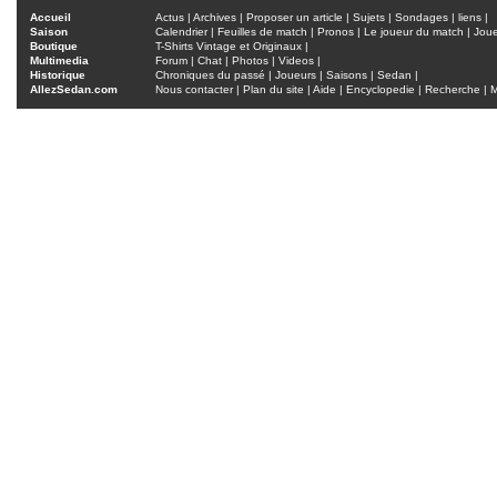
Accueil
Actus
|
Archives
|
Proposer un article
|
Sujets
|
Sondages
|
liens
|
Saison
Calendrier
|
Feuilles de match
|
Pronos
|
Le joueur du match
|
Jou
Boutique
T-Shirts Vintage et Originaux
|
Multimedia
Forum
|
Chat
|
Photos
|
Videos
|
Historique
Chroniques du passé
|
Joueurs
|
Saisons
|
Sedan
|
AllezSedan.com
Nous contacter
|
Plan du site
|
Aide
|
Encyclopedie
|
Recherche
|
M