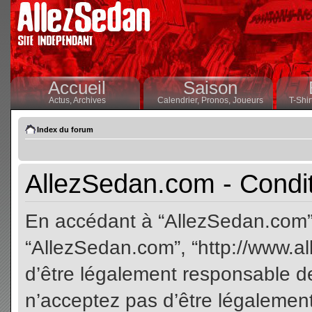
Accueil
Saison
Actus,
Archives
Calendrier,
Pronos,
Joueurs
T-Shir
Index du forum
AllezSedan.com - Conditi
En accédant à “AllezSedan.com” (
“AllezSedan.com”, “http://www.a
d’être légalement responsable de
n’acceptez pas d’être légalement