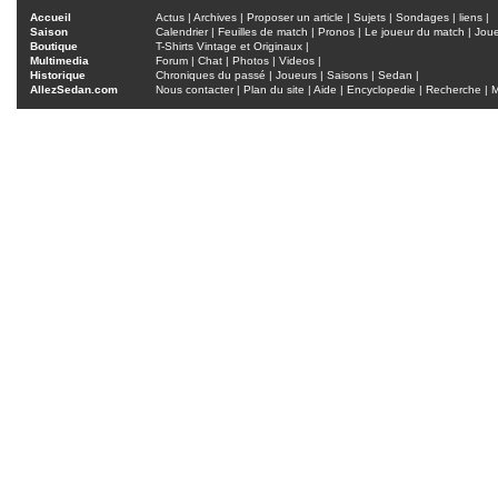
Accueil
Actus
|
Archives
|
Proposer un article
|
Sujets
|
Sondages
|
liens
|
Saison
Calendrier
|
Feuilles de match
|
Pronos
|
Le joueur du match
|
Jou
Boutique
T-Shirts Vintage et Originaux
|
Multimedia
Forum
|
Chat
|
Photos
|
Videos
|
Historique
Chroniques du passé
|
Joueurs
|
Saisons
|
Sedan
|
AllezSedan.com
Nous contacter
|
Plan du site
|
Aide
|
Encyclopedie
|
Recherche
|
M