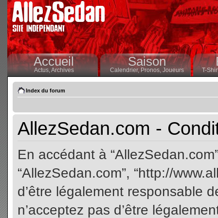
Accueil
Saison
Actus,
Archives
Calendrier,
Pronos,
Joueurs
T-Shir
Index du forum
AllezSedan.com - Conditi
En accédant à “AllezSedan.com” (
“AllezSedan.com”, “http://www.a
d’être légalement responsable de
n’acceptez pas d’être légalement