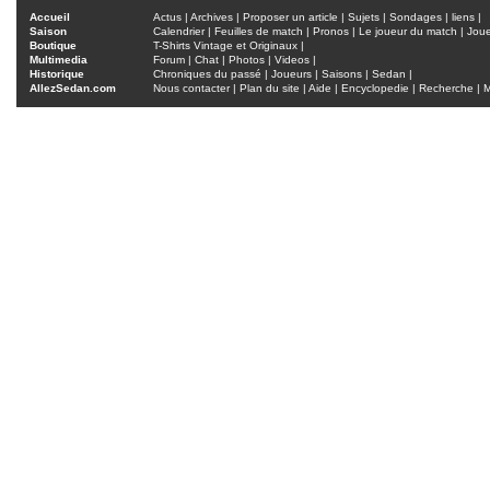
Accueil
Actus
|
Archives
|
Proposer un article
|
Sujets
|
Sondages
|
liens
|
Saison
Calendrier
|
Feuilles de match
|
Pronos
|
Le joueur du match
|
Jou
Boutique
T-Shirts Vintage et Originaux
|
Multimedia
Forum
|
Chat
|
Photos
|
Videos
|
Historique
Chroniques du passé
|
Joueurs
|
Saisons
|
Sedan
|
AllezSedan.com
Nous contacter
|
Plan du site
|
Aide
|
Encyclopedie
|
Recherche
|
M