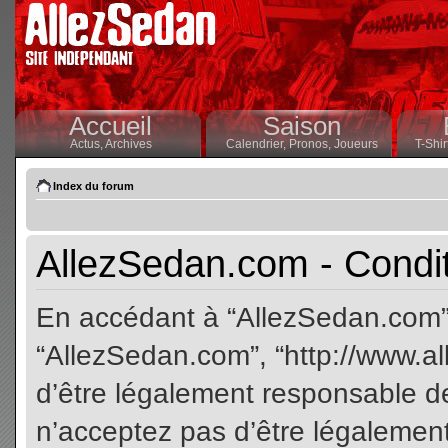
Accueil
Saison
Actus,
Archives
Calendrier,
Pronos,
Joueurs
T-Shir
Index du forum
AllezSedan.com - Conditi
En accédant à “AllezSedan.com” (
“AllezSedan.com”, “http://www.a
d’être légalement responsable de
n’acceptez pas d’être légalement