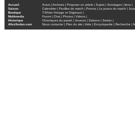
Accueil
Actus
|
Archives
|
Proposer un article
|
Sujets
|
Sondages
|
liens
|
Saison
Calendrier
|
Feuilles de match
|
Pronos
|
Le joueur du match
|
Jou
Boutique
T-Shirts Vintage et Originaux
|
Multimedia
Forum
|
Chat
|
Photos
|
Videos
|
Historique
Chroniques du passé
|
Joueurs
|
Saisons
|
Sedan
|
AllezSedan.com
Nous contacter
|
Plan du site
|
Aide
|
Encyclopedie
|
Recherche
|
M