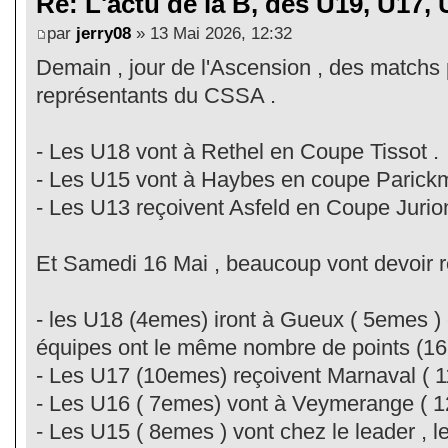
Re: L'actu de la B, des U19, U17, U
par
jerry08
» 13 Mai 2026, 12:32
Demain , jour de l'Ascension , des matchs
représentants du CSSA .
- Les U18 vont à Rethel en Coupe Tissot .
- Les U15 vont à Haybes en coupe Parickmi
- Les U13 reçoivent Asfeld en Coupe Jurion
Et Samedi 16 Mai , beaucoup vont devoir r
- les U18 (4emes) iront à Gueux ( 5emes )
équipes ont le même nombre de points (16 
- Les U17 (10emes) reçoivent Marnaval ( 
- Les U16 ( 7emes) vont à Veymerange ( 
- Les U15 ( 8emes ) vont chez le leader , 