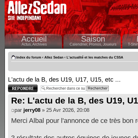
Accueil
Saison
Actus,
Archives
Calendrier,
Pronos,
Joueurs
T-Shir
Index du forum
‹
Allez Sedan
‹
L'actualité et les matches du CSSA
L'actu de la B, des U19, U17, U15, etc ...
Publier une
réponse
Re: L'actu de la B, des U19, U17
par
jerry08
» 25 Avr 2026, 20:08
Merci Albal pour l'annonce de ce très bon ré
3 résultats des autres équipes de jeunes 