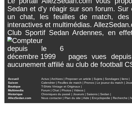
Le portail AllezSedan.com vous propos
Sedan et d'y réagir sur son forum. Sur c
un chat, les feuilles de match, des
interactives et multimédias. AllezSedan.c
Club Sportif Sedan Ardennes, en effet
pages vues depuis 
aucunement affilié au club de football 
Accueil
Actus
|
Archives
|
Proposer un article
|
Sujets
|
Sondages
|
liens
|
Saison
Calendrier
|
Feuilles de match
|
Pronos
|
Le joueur du match
|
Jou
Boutique
T-Shirts Vintage et Originaux
|
Multimedia
Forum
|
Chat
|
Photos
|
Videos
|
Historique
Chroniques du passé
|
Joueurs
|
Saisons
|
Sedan
|
AllezSedan.com
Nous contacter
|
Plan du site
|
Aide
|
Encyclopedie
|
Recherche
|
M