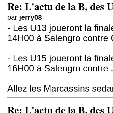
Re: L'actu de la B, des U
par
jerry08
- Les U13 joueront la fin
14H00 à Salengro contre
- Les U15 joueront la fina
16H00 à Salengro contre .
Allez les Marcassins sedan
Re: L'actu de la B, des U