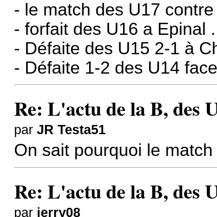
- le match des U17 contre
- forfait des U16 a Epinal .
- Défaite des U15 2-1 à C
- Défaite 1-2 des U14 fac
Re: L'actu de la B, des U
par
JR Testa51
On sait pourquoi le match
Re: L'actu de la B, des U
par
jerry08