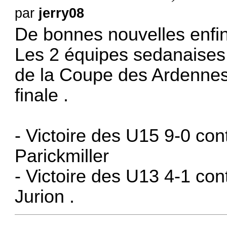
par
jerry08
De bonnes nouvelles enfin
Les 2 équipes sedanaises 
de la Coupe des Ardennes 
finale .
- Victoire des U15 9-0 co
Parickmiller
- Victoire des U13 4-1 co
Jurion .