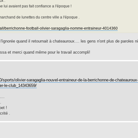
ux .
ne lui avaient pas fait confiance a l'époque !
n marchand de lunettes du centre ville a l'époque .
tball/berrichonne-football-olivier-saragaglia-nomme-entraineur-4014360
 l'ignorée quand il retournait à chateauroux.... les gens n'ont plus de paroles ni
 cssa et merci quand même pour le travail accompli!
0/sports/olivier-saragaglia-nouvel-entraineur-de-la-berrichonne-de-chateauroux
ser-le-club_14343659/
...
.
bet !
rité .