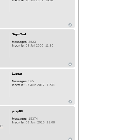
Inscrit le:
10 Juil 2009, 19:02
SigmOud
Messages:
3523
Inscrit le:
08 Juil 2009, 11:39
Luzgar
Messages:
365
Inscrit le:
27 Juin 2017, 11:38
jerry08
Messages:
15374
Inscrit le:
09 Juin 2010, 21:08
r-