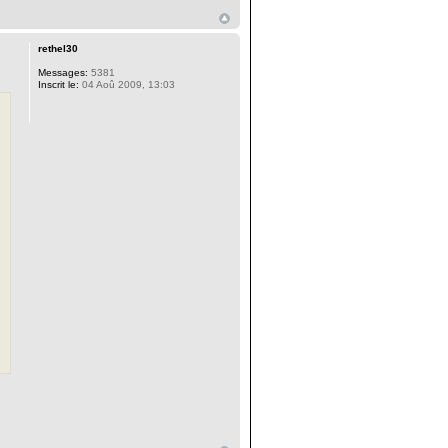
rethel30
Messages:
5381
Inscrit le:
04 Aoû 2009, 13:03