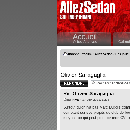
Accueil
Actus,
Archives
Calendr
Index du forum
‹
Allez Sedan
‹
Les joueu
Olivier Saragaglia
Publier une
réponse
Re: Olivier Saragaglia
par
Pinta
» 27 Juin 2023, 11:36
Surtout qu'on n'a pas Marc Dubois comm
comptant sur ses projets de club de fo
moyens ce qui peut plomber mon CV, j'a