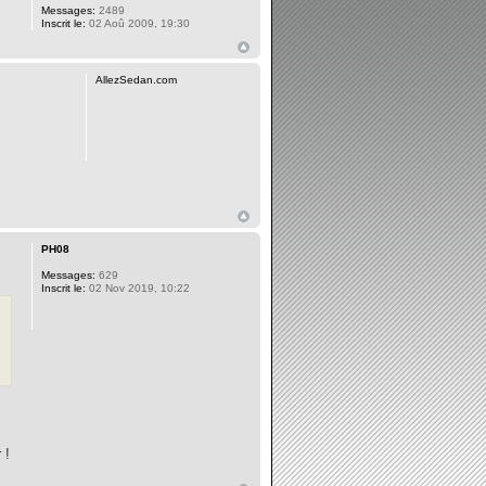
Messages:
2489
Inscrit le:
02 Aoû 2009, 19:30
AllezSedan.com
PH08
Messages:
629
Inscrit le:
02 Nov 2019, 10:22
 !