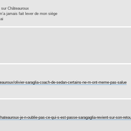
hé sur Châteauroux
 m’a jamais fait lever de mon siège
ai
ateauroux/olivier-saraglia-coach-de-sedan-certains-ne-m-ont-meme-pas-salue
hateauroux-je-n-oublie-pas-ce-qui-s-est-passe-saragaglia-revient-sur-son-retou