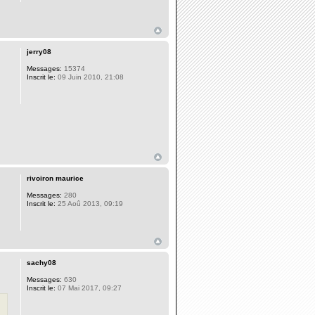
jerry08
Messages:
15374
Inscrit le:
09 Juin 2010, 21:08
rivoiron maurice
Messages:
280
Inscrit le:
25 Aoû 2013, 09:19
sachy08
Messages:
630
Inscrit le:
07 Mai 2017, 09:27