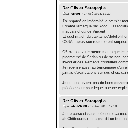
Re: Olivier Saragaglia
par
jerry08
» 14 Aoû 2023, 19:26
J'ai regardé en intégralité le premier 
Comme remarqué par Yogo , l'associati
mauvais choix de Vincent .
Et quel match du capitaine Abdeljellil e
CSSA , après son recrutement surprise en 
OS n'a pas vu le même match que les ob
programmé de Sedan ou de sa non- acces
invoquer des éléments contraires comme l
Je repense aussi au témoignage d'un anc
jamais d'explications sur ses choix dan
Je ne conserverai pas de bons souvenirs 
prédécesseur pour lequel aucune explica
Re: Olivier Saragaglia
par
letank32.08
» 14 Aoû 2023, 19:58
à titre perso et sans m'étendre: ce me
ah Châteauroux...il a pas dit un truc un