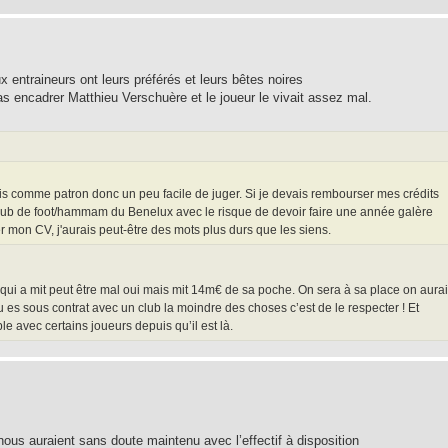
 entraineurs ont leurs préférés et leurs bêtes noires
s encadrer Matthieu Verschuère et le joueur le vivait assez mal.
s comme patron donc un peu facile de juger. Si je devais rembourser mes crédits
club de foot/hammam du Benelux avec le risque de devoir faire une année galère
mon CV, j'aurais peut-être des mots plus durs que les siens.
qui a mit peut être mal oui mais mit 14m€ de sa poche. On sera à sa place on aurai
u es sous contrat avec un club la moindre des choses c’est de le respecter ! Et
le avec certains joueurs depuis qu’il est là.
 nous auraient sans doute maintenu avec l’effectif à disposition