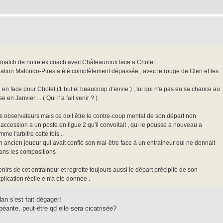
er match de notre ex coach avec Châteauroux face a Cholet .
ation Matondo-Pires a été complètement dépassée , avec le rouge de Glen et les
l en face pour Cholet (1 but et beaucoup d'envie ) , lui qui n'a pas eu sa chance au
n Janvier ... ( Qui l' a fait venir ? )
 observateurs mais ce doit être le contre-coup mental de son départ non
cession a un poste en ligue 2 qu'il convoitait , qui le pousse a nouveau a
e l'arbitre cette fois ..
ancien joueur qui avait confié son mal-être face à un entraineur qui ne donnait
ans les compositions .
rs de cet entraineur et regrette toujours aussi le départ précipité de son
ication réelle e n'a été donnée .
n s'est fait dégager!
béante, peut-être qd elle sera cicatrisée?