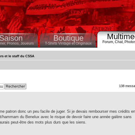
Multime
Saison
Boutique
Forum,
Chat,
Photo
ier,
Pronos,
Joueurs
T-Shirts Vintage et Originaux
rs et le staff du CSSA
138 messa
e patron donc un peu facile de juger. Si je devais rembourser mes crédits e
ot/hammam du Benelux avec le risque de devoir faire une année galère sans
urais peut-être des mots plus durs que les siens.