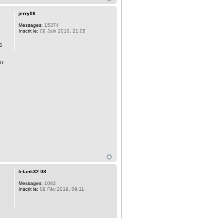
jerry08
Messages:
15374
Inscrit le:
09 Juin 2010, 21:08
s
au
letank32.08
Messages:
1082
Inscrit le:
09 Fév 2019, 09:11