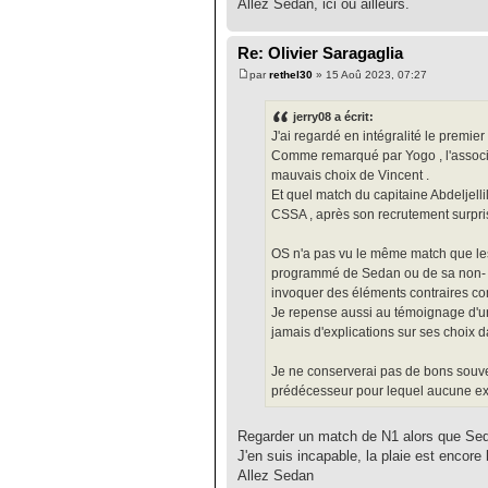
Allez Sedan, ici ou ailleurs.
Re: Olivier Saragaglia
par
rethel30
» 15 Aoû 2023, 07:27
jerry08 a écrit:
J'ai regardé en intégralité le premi
Comme remarqué par Yogo , l'associ
mauvais choix de Vincent .
Et quel match du capitaine Abdeljelli
CSSA , après son recrutement surprise e
OS n'a pas vu le même match que les
programmé de Sedan ou de sa non- ac
invoquer des éléments contraires comm
Je repense aussi au témoignage d'un 
jamais d'explications sur ses choix d
Je ne conserverai pas de bons souveni
prédécesseur pour lequel aucune expl
Regarder un match de N1 alors que Seda
J'en suis incapable, la plaie est encore 
Allez Sedan