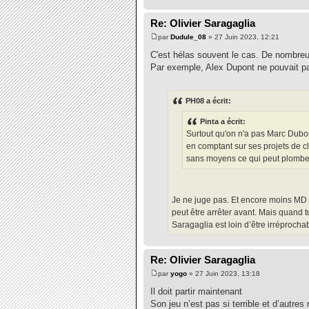
Re: Olivier Saragaglia
par
Dudule_08
» 27 Juin 2023, 12:21
C'est hélas souvent le cas. De nombreux
Par exemple, Alex Dupont ne pouvait pa
PH08 a écrit:
Pinta a écrit:
Surtout qu'on n'a pas Marc Duboi
en comptant sur ses projets de 
sans moyens ce qui peut plomber 
Je ne juge pas. Et encore moins MD 
peut être arrêter avant. Mais quand t
Saragaglia est loin d’être irréprochab
Re: Olivier Saragaglia
par
yogo
» 27 Juin 2023, 13:18
Il doit partir maintenant
Son jeu n’est pas si terrible et d’autres