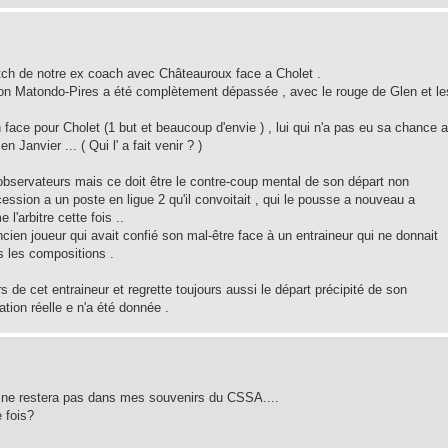
match de notre ex coach avec Châteauroux face a Cholet .
on Matondo-Pires a été complètement dépassée , avec le rouge de Glen et le
n face pour Cholet (1 but et beaucoup d'envie ) , lui qui n'a pas eu sa chance 
Janvier ... ( Qui l' a fait venir ? )
servateurs mais ce doit être le contre-coup mental de son départ non
sion a un poste en ligue 2 qu'il convoitait , qui le pousse a nouveau a
'arbitre cette fois ..
ien joueur qui avait confié son mal-être face à un entraineur qui ne donnait
s les compositions .
de cet entraineur et regrette toujours aussi le départ précipité de son
tion réelle e n'a été donnée .
c ne restera pas dans mes souvenirs du CSSA....
e fois?