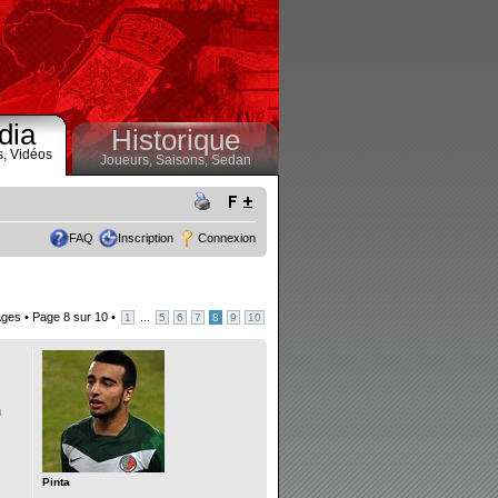
dia
Historique
s,
Vidéos
Joueurs,
Saisons,
Sedan
FAQ
Inscription
Connexion
ges •
Page
8
sur
10
•
...
1
5
6
7
8
9
10
n
Pinta