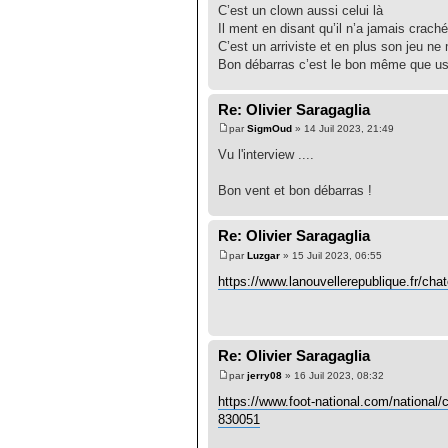
C’est un clown aussi celui là
Il ment en disant qu’il n’a jamais crac
C’est un arriviste et en plus son jeu ne
Bon débarras c’est le bon même que us
Re: Olivier Saragaglia
par
SigmOud
» 14 Juil 2023, 21:49
Vu l'interview ....
Bon vent et bon débarras !
Re: Olivier Saragaglia
par
Luzgar
» 15 Juil 2023, 06:55
https://www.lanouvellerepublique.fr/ch
Re: Olivier Saragaglia
par
jerry08
» 16 Juil 2023, 08:32
https://www.foot-national.com/national/c
830051