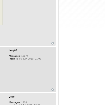
jerry08
Messages:
15374
Inscrit le:
09 Juin 2010, 21:08
-
yogo
Messages:
1428