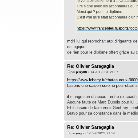
le voila officiellement à ... Châteauro
Il re signe avec les actionnaires qui 
Merci qui ? pour le diplôme .
C'est vrai qu'il était actionnaire d'u
https://www.francebleu.fr/sports/foo
mdr! lui qui reprochait aux dirigeants de
de logique!
de rien pour le diplôme offert grâce au
Re: Olivier Saragaglia
par
jerry08
» 14 Juil 2023, 21:07
https://www.leberry.fr/chateauroux-3600
faisons-une-saison-sereine-pour-stabili
il mange son chapeau , notre ex coach .
Aucune faute de Marc Dubois pour lui ..
Et il essaie de faire venir Geoffrey Lem
Bravo pour sa constance dans la médioc
Re: Olivier Saragaglia
par
yogo
» 14 Juil 2023, 21:14