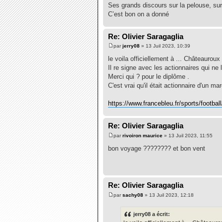
Ses grands discours sur la pelouse, sur 
C’est bon on a donné
Re: Olivier Saragaglia
par
jerry08
» 13 Juil 2023, 10:39
le voila officiellement à ... Châteauroux 
Il re signe avec les actionnaires qui ne 
Merci qui ? pour le diplôme .
C'est vrai qu'il était actionnaire d'un ma
https://www.francebleu.fr/sports/footbal
Re: Olivier Saragaglia
par
rivoiron maurice
» 13 Juil 2023, 11:55
bon voyage ???????? et bon vent
Re: Olivier Saragaglia
par
sachy08
» 13 Juil 2023, 12:18
jerry08 a écrit: