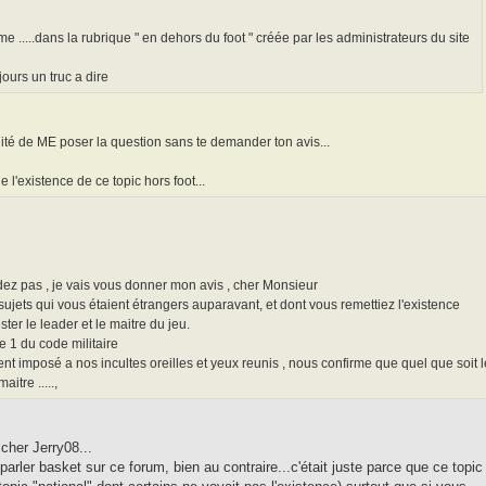
e .....dans la rubrique " en dehors du foot " créée par les administrateurs du site
jours un truc a dire
lité de ME poser la question sans te demander ton avis...
 l'existence de ce topic hors foot...
 pas , je vais vous donner mon avis , cher Monsieur
ujets qui vous étaient étrangers auparavant, et dont vous remettiez l'existence
ter le leader et le maitre du jeu.
e 1 du code militaire
ent imposé a nos incultes oreilles et yeux reunis , nous confirme que quel que soit l
itre .....,
cher Jerry08...
parler basket sur ce forum, bien au contraire...c'était juste parce que ce topic