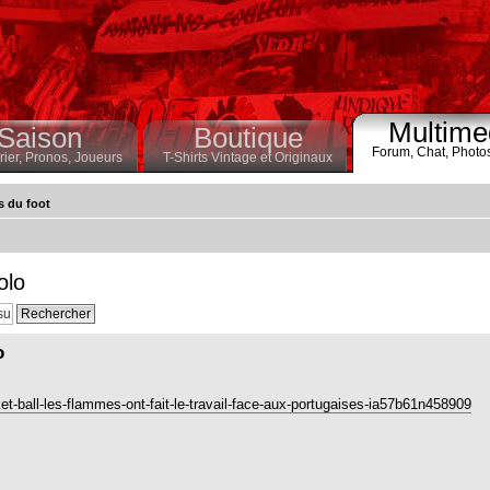
Multime
Saison
Boutique
Forum,
Chat,
Photo
ier,
Pronos,
Joueurs
T-Shirts Vintage et Originaux
s du foot
olo
o
et-ball-les-flammes-ont-fait-le-travail-face-aux-portugaises-ia57b61n458909