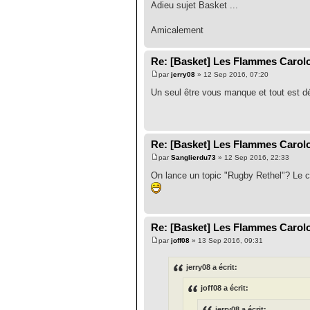
Adieu sujet Basket ...
Amicalement
Re: [Basket] Les Flammes Carol
par
jerry08
» 12 Sep 2016, 07:20
Un seul être vous manque et tout est d
Re: [Basket] Les Flammes Carol
par
Sanglierdu73
» 12 Sep 2016, 22:33
On lance un topic "Rugby Rethel"? Le c
Re: [Basket] Les Flammes Carol
par
joff08
» 13 Sep 2016, 09:31
jerry08 a écrit:
joff08 a écrit:
jerry08 a écrit: