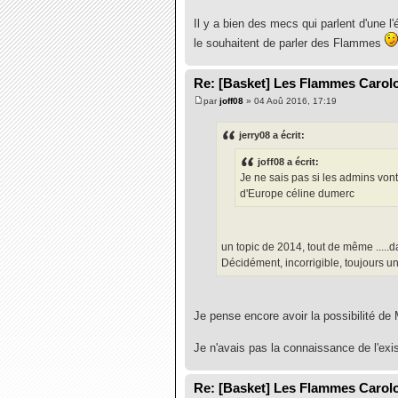
Il y a bien des mecs qui parlent d'une 
le souhaitent de parler des Flammes
Re: [Basket] Les Flammes Carol
par
joff08
» 04 Aoû 2016, 17:19
jerry08 a écrit:
joff08 a écrit:
Je ne sais pas si les admins vont
d'Europe céline dumerc
un topic de 2014, tout de même .....da
Décidément, incorrigible, toujours un
Je pense encore avoir la possibilité de
Je n'avais pas la connaissance de l'exis
Re: [Basket] Les Flammes Carol