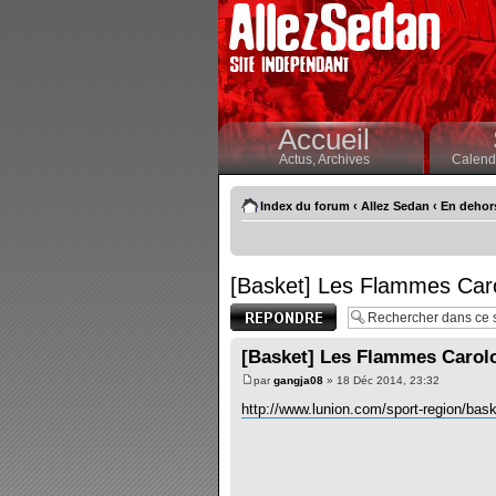
Accueil
Actus,
Archives
Calendr
Index du forum
‹
Allez Sedan
‹
En dehor
[Basket] Les Flammes Car
Publier une
réponse
[Basket] Les Flammes Carol
par
gangja08
» 18 Déc 2014, 23:32
http://www.lunion.com/sport-region/bask