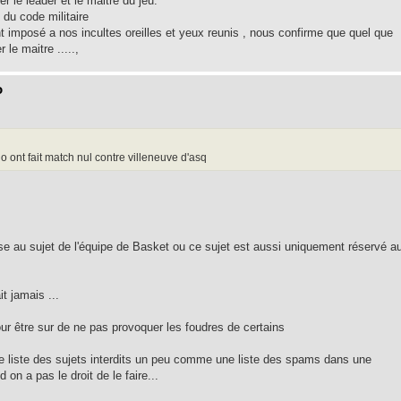
r le leader et le maitre du jeu.
 du code militaire
t imposé a nos incultes oreilles et yeux reunis , nous confirme que quel que
 le maitre .....,
o
 ont fait match nul contre villeneuve d'asq
ense au sujet de l'équipe de Basket ou ce sujet est aussi uniquement réservé a
it jamais ...
our être sur de ne pas provoquer les foudres de certains
r une liste des sujets interdits un peu comme une liste des spams dans une
 on a pas le droit de le faire...