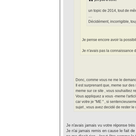
un topic de 2014, tout de mêm
....
Décidément, incorrigible, tou
Je pense encore avoir la possibi
Je n'avais pas la connaissance de
Donc, comme vous ne me le demandez
Il est surprenant que, meme sur des s
meme sur ce site , vous souhaitiez res
Vous appliquez a vous -meme l'articl
car votre je "ME " , si sentencieusem
sujet , vous avez decidé de rester le ma
Je n'avais jamais vu votre réponse très 
Je n'ai jamais remis en cause le fait de 