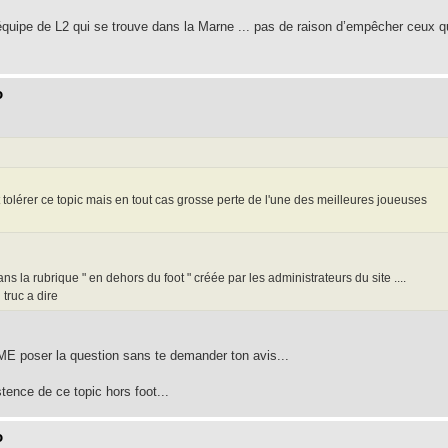
l'équipe de L2 qui se trouve dans la Marne ... pas de raison d’empêcher ceux q
o
 tolérer ce topic mais en tout cas grosse perte de l'une des meilleures joueuses
ns la rubrique " en dehors du foot " créée par les administrateurs du site ....
 truc a dire
 ME poser la question sans te demander ton avis...
tence de ce topic hors foot...
o