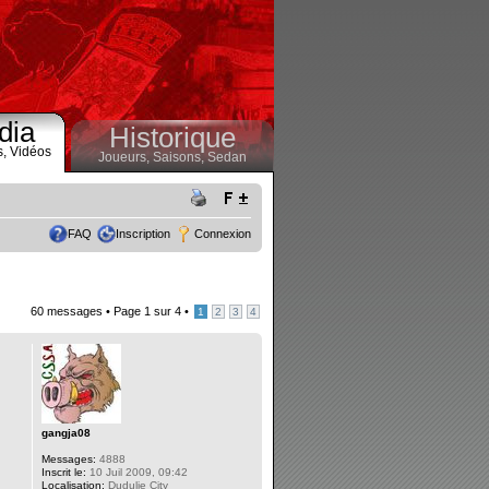
dia
Historique
s,
Vidéos
Joueurs,
Saisons,
Sedan
FAQ
Inscription
Connexion
60 messages •
Page
1
sur
4
•
1
2
3
4
gangja08
Messages:
4888
Inscrit le:
10 Juil 2009, 09:42
Localisation:
Dudulie City