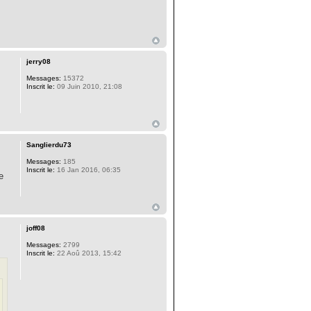
jerry08
Messages:
15372
Inscrit le:
09 Juin 2010, 21:08
Sanglierdu73
Messages:
185
Inscrit le:
16 Jan 2016, 06:35
e
joff08
Messages:
2799
Inscrit le:
22 Aoû 2013, 15:42