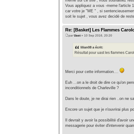
meme sur ce site , vous souhaitiez reste
Vous appliquez a vous -meme l'article 1
car votre je "ME " , si sentencieusemen
soit le sujet , vous avez decidé de rester
Re: [Basket] Les Flammes Carol
par
Uast
» 10 Sep 2016, 20:20
lilian08 a écrit:
Résultat pour uast les flammes Carolo
Merci pour cette information....
Euh ...on a le droit de dire ce qu'on p
inconditionnels de Charleville ?
Dans le doute, je ne dirai rien ..on ne sa
Encore un sujet que je n'ouvrirai plus p
Il devrait y avoir la possibilité d'avoi
messagerie pour éviter d'intervenir quand