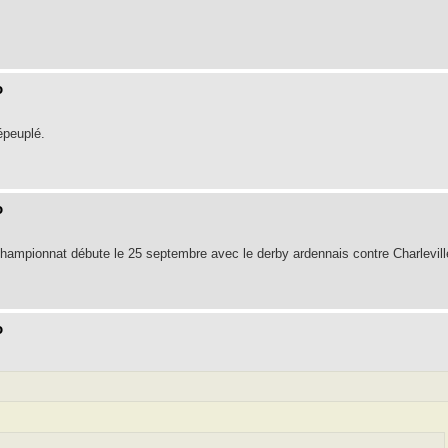
o
épeuplé.
o
hampionnat débute le 25 septembre avec le derby ardennais contre Charlevill
o