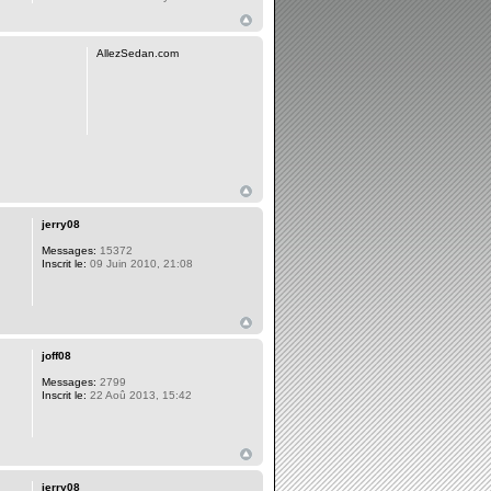
AllezSedan.com
jerry08
Messages:
15372
Inscrit le:
09 Juin 2010, 21:08
joff08
Messages:
2799
Inscrit le:
22 Aoû 2013, 15:42
jerry08