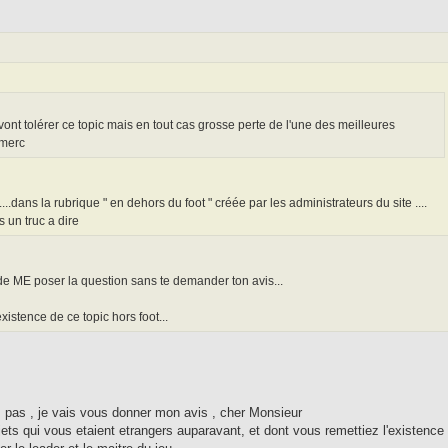
vont tolérer ce topic mais en tout cas grosse perte de l'une des meilleures
umerc
..dans la rubrique " en dehors du foot " créée par les administrateurs du site ....
s un truc a dire
 de ME poser la question sans te demander ton avis...
xistence de ce topic hors foot...
as , je vais vous donner mon avis , cher Monsieur
ets qui vous etaient etrangers auparavant, et dont vous remettiez l'existence