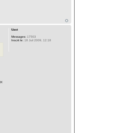
Uast
Messages:
17503
Inscrit le:
18 Juil 2009, 12:18
ux