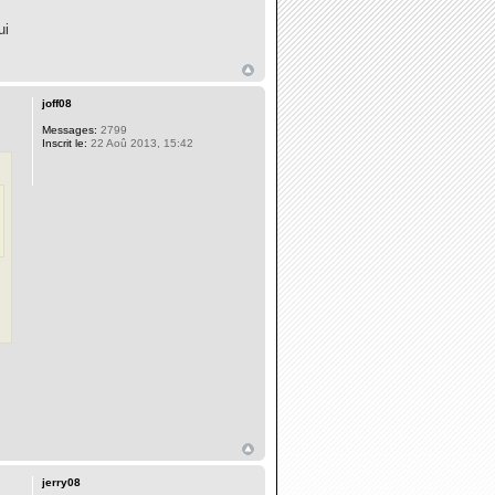
ui
joff08
Messages:
2799
Inscrit le:
22 Aoû 2013, 15:42
jerry08