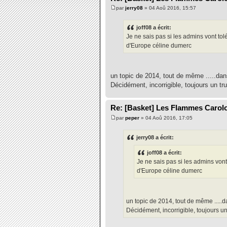
par
jerry08
» 04 Aoû 2016, 15:57
joff08 a écrit:
Je ne sais pas si les admins vont tol
d'Europe céline dumerc
un topic de 2014, tout de même .....dans
Décidément, incorrigible, toujours un tru
Re: [Basket] Les Flammes Carol
par
peper
» 04 Aoû 2016, 17:05
jerry08 a écrit:
joff08 a écrit:
Je ne sais pas si les admins vont
d'Europe céline dumerc
un topic de 2014, tout de même .....da
Décidément, incorrigible, toujours un