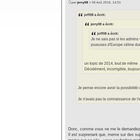
par
jerry08
» 06 Aoû 2016, 14:51
joff08 a écrit:
jerry08 a écrit:
joff08 a écrit:
Je ne sais pas si les admins 
joueuses d'Europe céline d
un topic de 2014, tout de même ...
Décidément, incorrigible, toujour
Je pense encore avoir la possibilité
Je n'avais pas la connaissance de l'e
Donc, comme vous ne me le demandez p
Il est surprenant que, meme sur des suj