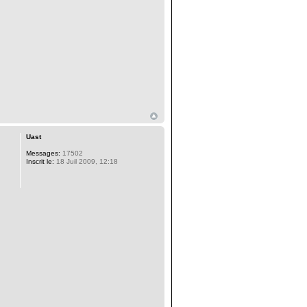
Uast
Messages:
17502
Inscrit le:
18 Juil 2009, 12:18