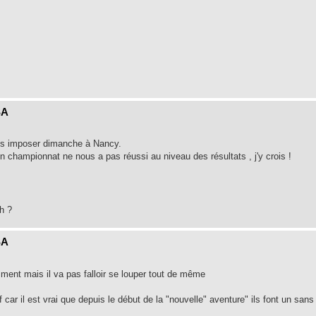
SA
nous imposer dimanche à Nancy.
 en championnat ne nous a pas réussi au niveau des résultats , j'y crois !
h ?
SA
ment mais il va pas falloir se louper tout de même
 car il est vrai que depuis le début de la "nouvelle" aventure" ils font un sans