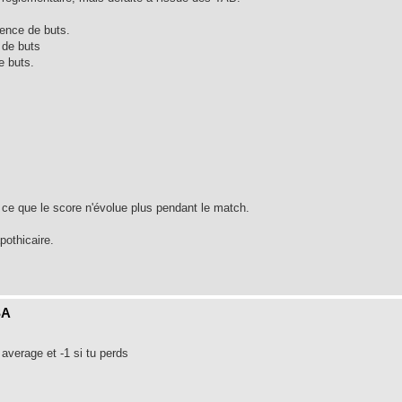
ence de buts.
 de buts
e buts.
à ce que le score n'évolue plus pendant le match.
pothicaire.
SA
average et -1 si tu perds