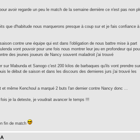
our avoir regarde un peu le match de la semaine dernière ce n'est pas non p
its que d'habitude nous marquerons presque à coup sur et je fais confiance à
 saison contre une équipe qui est dans l'obligation de nous battre mise à part
enda vont pouvoir pour une fois nous montrer leur jeu en profondeur qui pou
contre des jeunes joueurs de Nancy souvent maladroit j'ai trouvé
 sur Mabunda et Sanogo c'est 200 kilos de barbaques qu'ils vont prendre su
uis le début de saison et dans les discours des dernieres jurs j'ai trouvé les
ut et même Kenchoul a marqué 2 buts l'an dernier contre Nancy donc ...
fois je la deteste, je voudrait avancer le temps !!!
n fin de match
SA