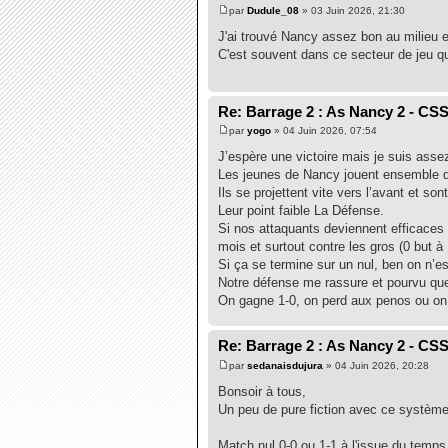
par
Dudule_08
» 03 Juin 2026, 21:30
J'ai trouvé Nancy assez bon au milieu et
C'est souvent dans ce secteur de jeu qu
Re: Barrage 2 : As Nancy 2 - CS
par
yogo
» 04 Juin 2026, 07:54
J’espère une victoire mais je suis assez
Les jeunes de Nancy jouent ensemble d
Ils se projettent vite vers l’avant et son
Leur point faible La Défense.
Si nos attaquants deviennent efficaces 
mois et surtout contre les gros (0 but à
Si ça se termine sur un nul, ben on n’
Notre défense me rassure et pourvu qu
On gagne 1-0, on perd aux penos ou on
Re: Barrage 2 : As Nancy 2 - CS
par
sedanaisdujura
» 04 Juin 2026, 20:28
Bonsoir à tous,
Un peu de pure fiction avec ce système 
Match nul 0-0 ou 1-1 à l'issue du temps