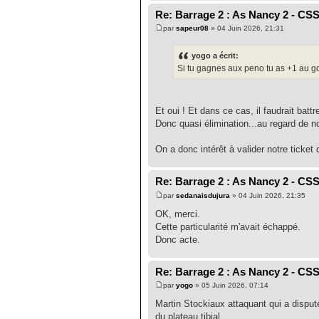
Re: Barrage 2 : As Nancy 2 - CS
par
sapeur08
» 04 Juin 2026, 21:31
yogo a écrit:
Si tu gagnes aux peno tu as +1 au go
Et oui ! Et dans ce cas, il faudrait bat
Donc quasi élimination...au regard de no
On a donc intérêt à valider notre ticket
Re: Barrage 2 : As Nancy 2 - CS
par
sedanaisdujura
» 04 Juin 2026, 21:35
OK, merci.
Cette particularité m'avait échappé.
Donc acte.
Re: Barrage 2 : As Nancy 2 - CS
par
yogo
» 05 Juin 2026, 07:14
Martin Stockiaux attaquant qui a disput
du plateau tibial.