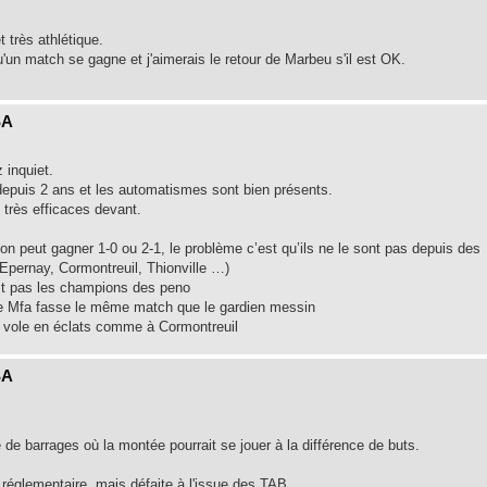
 très athlétique.
'un match se gagne et j'aimerais le retour de Marbeu s'il est OK.
SA
 inquiet.
epuis 2 ans et les automatismes sont bien présents.
t très efficaces devant.
on peut gagner 1-0 ou 2-1, le problème c’est qu’ils ne le sont pas depuis des
 Epernay, Cormontreuil, Thionville …)
est pas les champions des peno
e Mfa fasse le même match que le gardien messin
 vole en éclats comme à Cormontreuil
SA
de barrages où la montée pourrait se jouer à la différence de buts.
 réglementaire, mais défaite à l'issue des TAB.