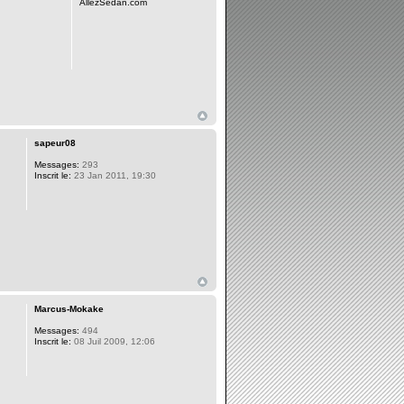
AllezSedan.com
sapeur08
Messages:
293
Inscrit le:
23 Jan 2011, 19:30
Marcus-Mokake
Messages:
494
Inscrit le:
08 Juil 2009, 12:06