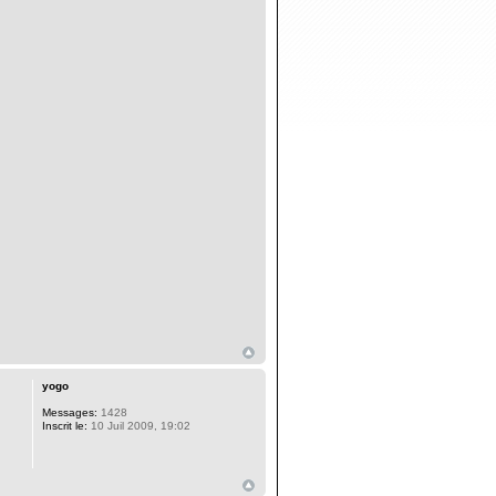
yogo
Messages:
1428
Inscrit le:
10 Juil 2009, 19:02