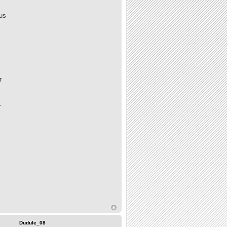
lus
r
r
Dudule_08