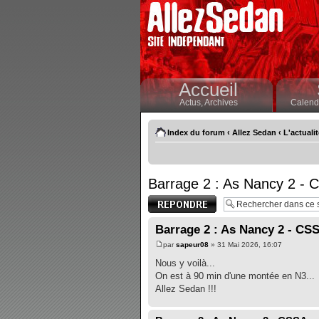
Accueil
Actus,
Archives
Calendr
Index du forum
‹
Allez Sedan
‹
L'actuali
Barrage 2 : As Nancy 2 -
Publier une
réponse
Barrage 2 : As Nancy 2 - CS
par
sapeur08
» 31 Mai 2026, 16:07
Nous y voilà...
On est à 90 min d'une montée en N3...
Allez Sedan !!!