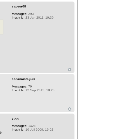
sapeur08
Messages:
293
Inscrit le:
23 Jan 2011, 19:30
sedanaisdujura
Messages:
79
Inscrit le:
12 Sep 2013, 19:20
yogo
Messages:
1428
Inscrit le:
10 Juil 2009, 19:02
e