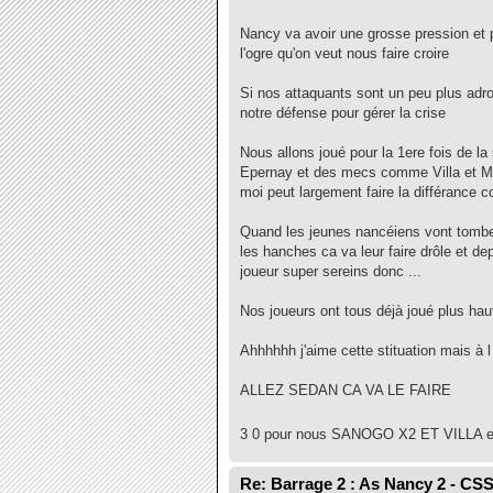
Nancy va avoir une grosse pression et p
l'ogre qu'on veut nous faire croire
Si nos attaquants sont un peu plus adro
notre défense pour gérer la crise
Nous allons joué pour la 1ere fois de la
Epernay et des mecs comme Villa et Mul
moi peut largement faire la différance 
Quand les jeunes nancéiens vont tomber
les hanches ca va leur faire drôle et dep
joueur super sereins donc ...
Nos joueurs ont tous déjà joué plus ha
Ahhhhhh j'aime cette stituation mais à l 
ALLEZ SEDAN CA VA LE FAIRE
3 0 pour nous SANOGO X2 ET VILLA e
Re: Barrage 2 : As Nancy 2 - CS