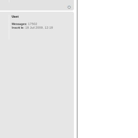
Uast
Messages:
17502
Inscrit le:
18 Juil 2009, 12:18