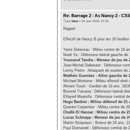
Re: Barrage 2 : As Nancy 2 - CS
par
Uast
» 05 Juin 2026, 07:52
Rappel:
Effectif de Nancy B pour les 26 feuill
Yanis Delaveau : Milieu centre de 19 ans
Noah Ya : Défenseur latéral gauche de 1
Youssouf Tandia : Meneur de jeu de 20
Jean-Michel Dalberant : Défenseur centra
Lenny Pietre : Attaquant de soutien de 2
Matthéo Guendez : Ailier gauche de 20
Michael Mortume : Milieu offensif droit 
Almani Touré : Gardien de 19 ans. 18/26
Brunnel Tutuana : Défenseur latéral droi
Elfayed Maanrifa : Défenseur central de 
Hugo Barbier : Milieu défensif de 21 a
Quentin Carpentier : Milieu centre de 20 
Chafik El Hansar : Milieu centre de 21
Lucas Schnepp : Meneur de jeu de 24 
Martin Stoquiaux : Buteur de 18 ans. 12/
Paul Diomandé : Défenseur central de 20