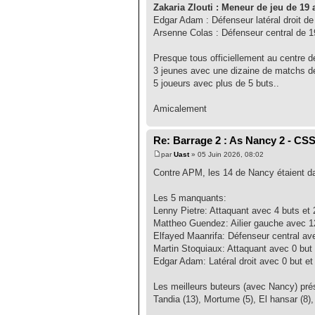
Zakaria Zlouti : Meneur de jeu de 19 a
Edgar Adam : Défenseur latéral droit de 
Arsenne Colas : Défenseur central de 19
Presque tous officiellement au centre 
3 jeunes avec une dizaine de matchs d
5 joueurs avec plus de 5 buts..
Amicalement
Re: Barrage 2 : As Nancy 2 - CS
par
Uast
» 05 Juin 2026, 08:02
Contre APM, les 14 de Nancy étaient dan
Les 5 manquants:
Lenny Pietre: Attaquant avec 4 buts et 2
Mattheo Guendez: Ailier gauche avec 12
Elfayed Maanrifa: Défenseur central ave
Martin Stoquiaux: Attaquant avec 0 but e
Edgar Adam: Latéral droit avec 0 but et 
Les meilleurs buteurs (avec Nancy) pré
Tandia (13), Mortume (5), El hansar (8),