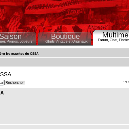
Multime
Saison
Boutique
Forum,
Chat,
Photo
ier,
Pronos,
Joueurs
T-Shirts Vintage et Originaux
té et les matches du CSSA
 CSSA
99 
SA