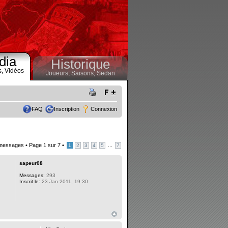
dia
Historique
s,
Vidéos
Joueurs,
Saisons,
Sedan
FAQ
Inscription
Connexion
messages •
Page
1
sur
7
•
...
1
2
3
4
5
7
sapeur08
Messages:
293
Inscrit le:
23 Jan 2011, 19:30