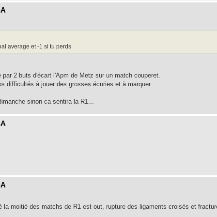
SA
al average et -1 si tu perds
tre par 2 buts d'écart l'Apm de Metz sur un match couperet.
s difficultés à jouer des grosses écuries et à marquer.
 dimanche sinon ca sentira la R1...
SA
SA
é la moitié des matchs de R1 est out, rupture des ligaments croisés et fractur