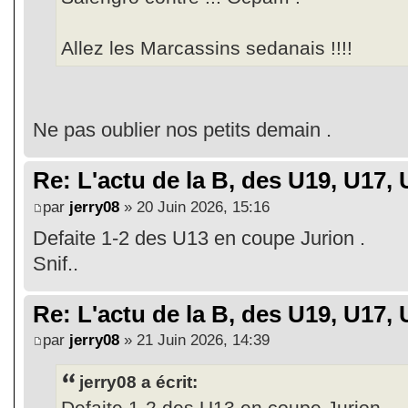
Allez les Marcassins sedanais !!!!
Ne pas oublier nos petits demain .
Re: L'actu de la B, des U19, U17, U
par
jerry08
» 20 Juin 2026, 15:16
Defaite 1-2 des U13 en coupe Jurion .
Snif..
Re: L'actu de la B, des U19, U17, U
par
jerry08
» 21 Juin 2026, 14:39
jerry08 a écrit: