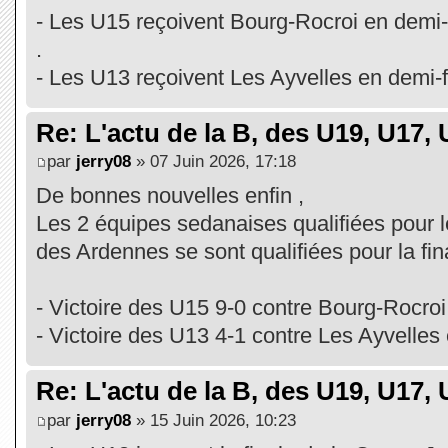
- Les U15 reçoivent Bourg-Rocroi en demi-
.
- Les U13 reçoivent Les Ayvelles en demi-f
Re: L'actu de la B, des U19, U17, U
par
jerry08
» 07 Juin 2026, 17:18
De bonnes nouvelles enfin ,
Les 2 équipes sedanaises qualifiées pour 
des Ardennes se sont qualifiées pour la fina
- Victoire des U15 9-0 contre Bourg-Rocro
- Victoire des U13 4-1 contre Les Ayvelles
Re: L'actu de la B, des U19, U17, U
par
jerry08
» 15 Juin 2026, 10:23