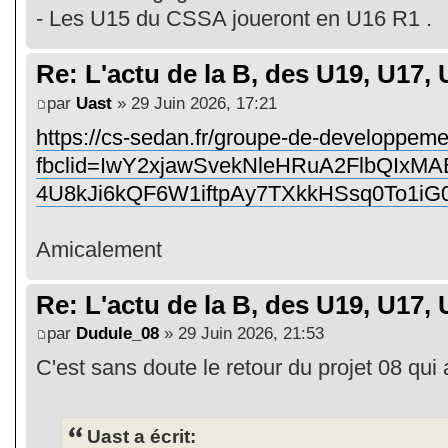
- Les U15 du CSSA joueront en U16 R1 .
Re: L'actu de la B, des U19, U17, U
par
Uast
» 29 Juin 2026, 17:21
https://cs-sedan.fr/groupe-de-developpem
fbclid=IwY2xjawSvekNleHRuA2FlbQ
4U8kJi6kQF6W1iftpAy7TXkkHSsq0To1i
Amicalement
Re: L'actu de la B, des U19, U17, U
par
Dudule_08
» 29 Juin 2026, 21:53
C'est sans doute le retour du projet 08 qui 
Uast a écrit: