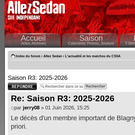
Accueil
Saison
Actus,
Archives
Calendrier,
Pronos,
Joueurs
T-Shir
Index du forum
‹
Allez Sedan
‹
L'actualité et les matches du CSSA
Saison R3: 2025-2026
Publier une
réponse
Re: Saison R3: 2025-2026
par
jerry08
» 01 Juin 2026, 15:25
Le décès d'un membre important de Blagny 
priori.