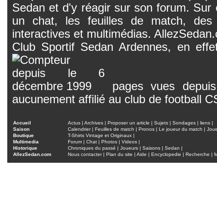
Sedan et d'y réagir sur son forum. Sur c
un chat, les feuilles de match, des
interactives et multimédias. AllezSedan.c
Club Sportif Sedan Ardennes, en effet
pages vues depuis 
aucunement affilié au club de football 
Accueil
Actus
|
Archives
|
Proposer un article
|
Sujets
|
Sondages
|
liens
|
Saison
Calendrier
|
Feuilles de match
|
Pronos
|
Le joueur du match
|
Jou
Boutique
T-Shirts Vintage et Originaux
|
Multimedia
Forum
|
Chat
|
Photos
|
Videos
|
Historique
Chroniques du passé
|
Joueurs
|
Saisons
|
Sedan
|
AllezSedan.com
Nous contacter
|
Plan du site
|
Aide
|
Encyclopedie
|
Recherche
|
M