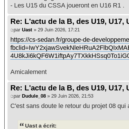
- Les U15 du CSSA joueront en U16 R1 .
Re: L'actu de la B, des U19, U17, U
par
Uast
» 29 Juin 2026, 17:21
https://cs-sedan.fr/groupe-de-developpem
fbclid=IwY2xjawSvekNleHRuA2FlbQ
4U8kJi6kQF6W1iftpAy7TXkkHSsq0To1i
Amicalement
Re: L'actu de la B, des U19, U17, U
par
Dudule_08
» 29 Juin 2026, 21:53
C'est sans doute le retour du projet 08 qui 
Uast a écrit: