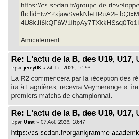
https://cs-sedan.fr/groupe-de-develop
fbclid=IwY2xjawSvekNleHRuA2Flb
4U8kJi6kQF6W1iftpAy7TXkkHSsq0To
Amicalement
Re: L'actu de la B, des U19, U17, U
par
jerry08
» 24 Juil 2026, 10:56
La R2 commencera par la réception des rém
ira à Fagnières, recevra Veymerange et ira
premiers matchs de championnat.
Re: L'actu de la B, des U19, U17, U
par
Uast
» 07 Aoû 2026, 18:47
https://cs-sedan.fr/organigramme-academi