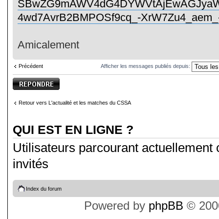
SBwZG9mAWV4dG4DYWVtAjEwAGJyaWQ
4wd7AvrB2BMPOSf9cq_-XrW7Zu4_aem_-
Amicalement
Précédent
Afficher les messages publiés depuis:
Publier une
réponse
Retour vers L'actualité et les matches du CSSA
QUI EST EN LIGNE ?
Utilisateurs parcourant actuellement c
invités
Index du forum
Powered by
phpBB
© 2000