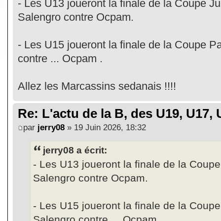
- Les U13 joueront la finale de la Coupe 
Salengro contre Ocpam.
- Les U15 joueront la finale de la Coupe P
contre ... Ocpam .
Allez les Marcassins sedanais !!!!
Re: L'actu de la B, des U19, U17, U
par
jerry08
» 19 Juin 2026, 18:32
jerry08 a écrit:
- Les U13 joueront la finale de la Cou
Salengro contre Ocpam.
- Les U15 joueront la finale de la Coup
Salengro contre ... Ocpam .