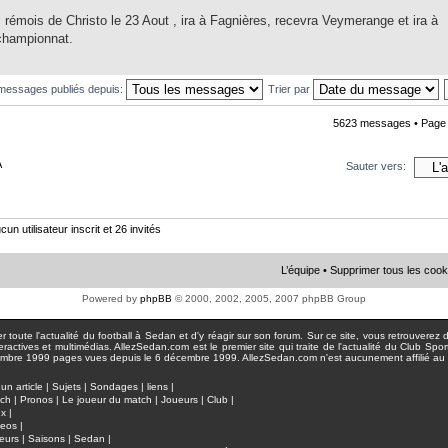
rémois de Christo le 23 Aout , ira à Fagnières, recevra Veymerange et ira à
championnat.
 messages publiés depuis:
Trier par
5623 messages •
Pag
A
Sauter vers:
n utilisateur inscrit et 26 invités
L’équipe
•
Supprimer tous les cook
Powered by
phpBB
© 2000, 2002, 2005, 2007 phpBB Group
toute l'actualité du football à Sedan et d'y réagir sur son forum. Sur ce site, vous retrouverez de
actives et multimédias. AllezSedan.com est le premier site qui traite de l'actualité du Club Spo
pages vues depuis le 6 décembre 1999. AllezSedan.com n'est aucunement affilié au c
un article
|
Sujets
|
Sondages
|
liens
|
tch
|
Pronos
|
Le joueur du match
|
Joueurs
|
Club
|
ux
|
deos
|
eurs
|
Saisons
|
Sedan
|