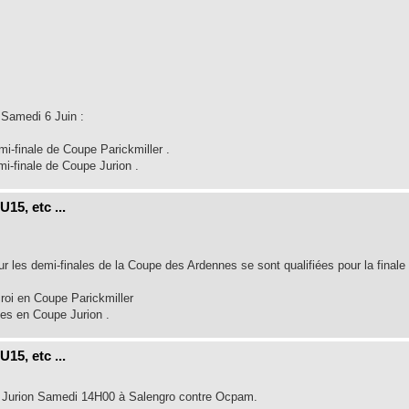
Samedi 6 Juin :
i-finale de Coupe Parickmiller .
i-finale de Coupe Jurion .
15, etc ...
r les demi-finales de la Coupe des Ardennes se sont qualifiées pour la finale 
roi en Coupe Parickmiller
les en Coupe Jurion .
15, etc ...
pe Jurion Samedi 14H00 à Salengro contre Ocpam.