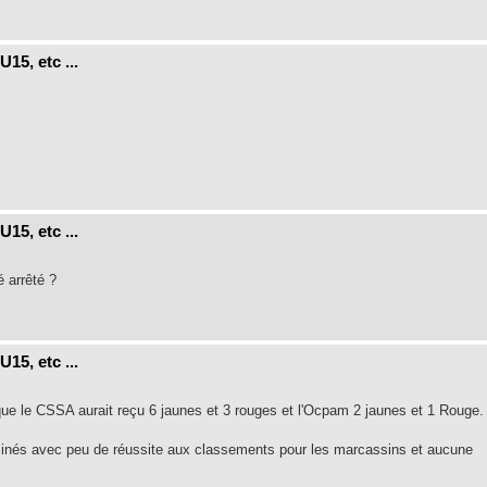
15, etc ...
15, etc ...
 arrêté ?
15, etc ...
que le CSSA aurait reçu 6 jaunes et 3 rouges et l'Ocpam 2 jaunes et 1 Rouge.
minés avec peu de réussite aux classements pour les marcassins et aucune