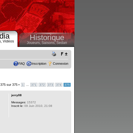
dia
Historique
s,
Vidéos
Joueurs,
Saisons,
Sedan
FAQ
Inscription
Connexion
e
375
sur
375
•
...
1
371
372
373
374
375
jerry08
Messages:
15372
Inscrit le:
09 Juin 2010, 21:08