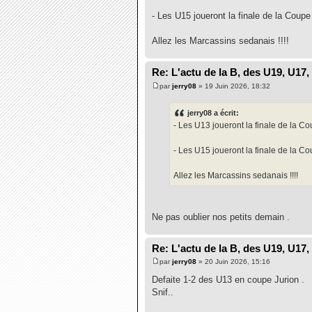
- Les U15 joueront la finale de la Coup
Allez les Marcassins sedanais !!!!
Re: L'actu de la B, des U19, U17, U
par
jerry08
» 19 Juin 2026, 18:32
jerry08 a écrit:
- Les U13 joueront la finale de la
- Les U15 joueront la finale de la C
Allez les Marcassins sedanais !!!!
Ne pas oublier nos petits demain .
Re: L'actu de la B, des U19, U17, U
par
jerry08
» 20 Juin 2026, 15:16
Defaite 1-2 des U13 en coupe Jurion .
Snif..