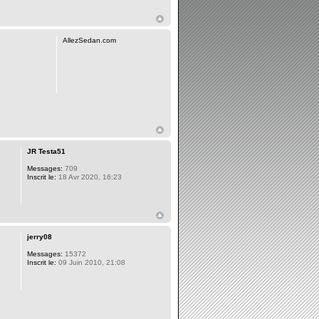
AllezSedan.com
JR Testa51
Messages:
709
Inscrit le:
18 Avr 2020, 16:23
jerry08
Messages:
15372
Inscrit le:
09 Juin 2010, 21:08