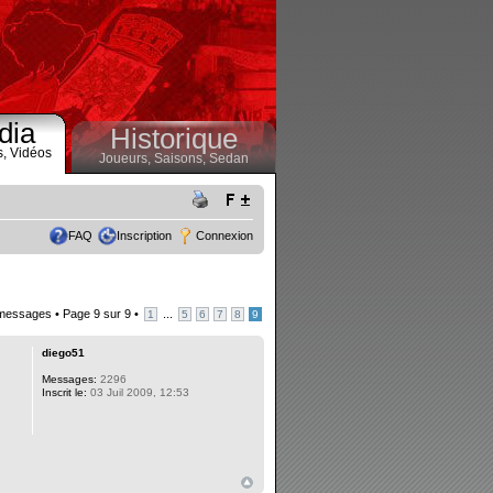
dia
Historique
s,
Vidéos
Joueurs,
Saisons,
Sedan
FAQ
Inscription
Connexion
messages •
Page
9
sur
9
•
...
1
5
6
7
8
9
diego51
Messages:
2296
Inscrit le:
03 Juil 2009, 12:53