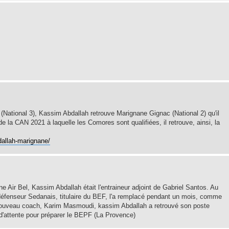
 (National 3), Kassim Abdallah retrouve Marignane Gignac (National 2) qu'il
de la CAN 2021 à laquelle les Comores sont qualifiées, il retrouve, ainsi, la
dallah-marignane/
 Air Bel, Kassim Abdallah était l'entraineur adjoint de Gabriel Santos. Au
 défenseur Sedanais, titulaire du BEF, l'a remplacé pendant un mois, comme
un nouveau coach, Karim Masmoudi, kassim Abdallah a retrouvé son poste
te d'attente pour préparer le BEPF (La Provence)