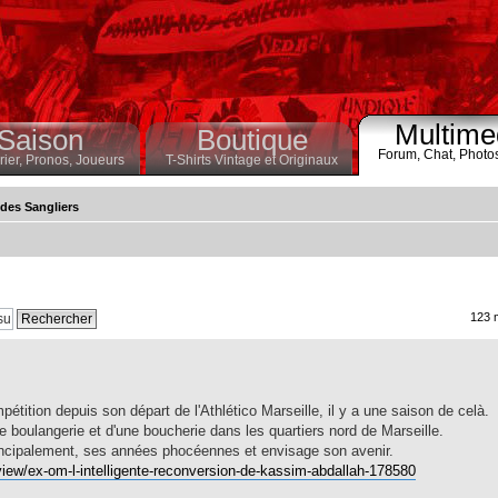
Multime
Saison
Boutique
Forum,
Chat,
Photo
ier,
Pronos,
Joueurs
T-Shirts Vintage et Originaux
des Sangliers
123 
étition depuis son départ de l'Athlético Marseille, il y a une saison de celà.
une boulangerie et d'une boucherie dans les quartiers nord de Marseille.
principalement, ses années phocéennes et envisage son avenir.
view/ex-om-l-intelligente-reconversion-de-kassim-abdallah-178580