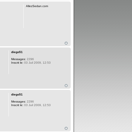
AllezSedan.com
diego51
Messages:
2296
Inscrit le:
03 Juil 2009, 12:53
diego51
Messages:
2296
Inscrit le:
03 Juil 2009, 12:53