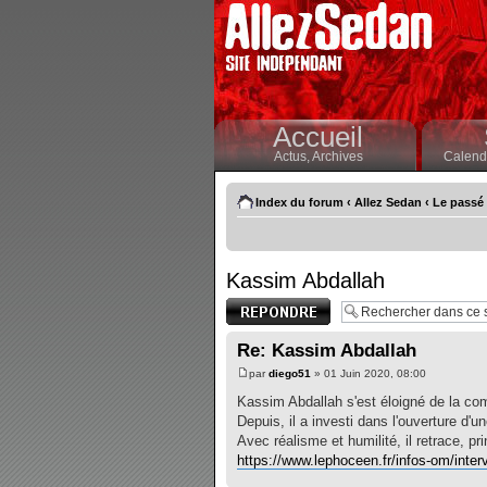
Accueil
Actus,
Archives
Calendr
Index du forum
‹
Allez Sedan
‹
Le passé 
Kassim Abdallah
Publier une
réponse
Re: Kassim Abdallah
par
diego51
» 01 Juin 2020, 08:00
Kassim Abdallah s'est éloigné de la comp
Depuis, il a investi dans l'ouverture d'
Avec réalisme et humilité, il retrace, 
https://www.lephoceen.fr/infos-om/inter