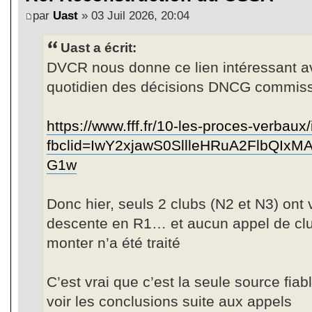
par
Uast
» 03 Juil 2026, 20:04
Uast a écrit:
DVCR nous donne ce lien intéressant a
quotidien des décisions DNCG commiss
https://www.fff.fr/10-les-proces-verbaux
fbclid=IwY2xjawS0SllleHRuA2Flb
G1w
Donc hier, seuls 2 clubs (N2 et N3) ont
descente en R1… et aucun appel de clu
monter n’a été traité
C’est vrai que c’est la seule source fiab
voir les conclusions suite aux appels