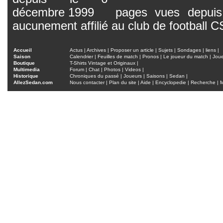
pages vues depuis 
aucunement affilié au club de football 
Accueil
Actus
|
Archives
|
Proposer un article
|
Sujets
|
Sondages
|
liens
|
Saison
Calendrier
|
Feuilles de match
|
Pronos
|
Le joueur du match
|
Jou
Boutique
T-Shirts Vintage et Originaux
|
Multimedia
Forum
|
Chat
|
Photos
|
Videos
|
Historique
Chroniques du passé
|
Joueurs
|
Saisons
|
Sedan
|
AllezSedan.com
Nous contacter
|
Plan du site
|
Aide
|
Encyclopedie
|
Recherche
|
M