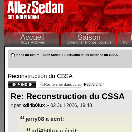
Accueil
Saison
Actus,
Archives
Calendrier,
Pronos,
Joueurs
T-Shir
Index du forum
‹
Allez Sedan
‹
L'actualité et les matches du CSSA
Reconstruction du CSSA
Publier une
réponse
Re: Reconstruction du CSSA
par
xdi4b0lux
» 02 Juil 2026, 19:48
jerry08 a écrit:
xdi4b0lux a écrit: