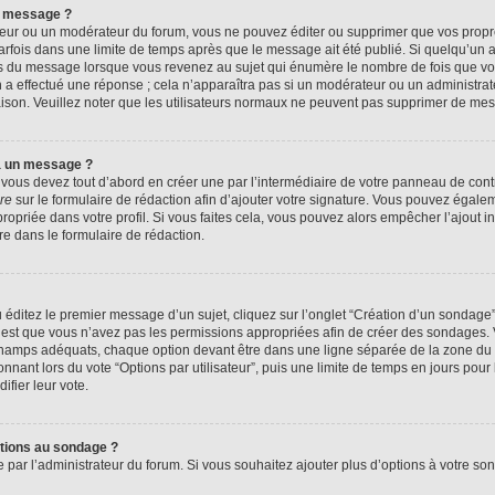
n message ?
eur ou un modérateur du forum, vous ne pouvez éditer ou supprimer que vos prop
rfois dans une limite de temps après que le message ait été publié. Si quelqu’un
us du message lorsque vous revenez au sujet qui énumère le nombre de fois que vous
n a effectué une réponse ; cela n’apparaîtra pas si un modérateur ou un administrat
raison. Veuillez noter que les utilisateurs normaux ne peuvent pas supprimer de me
à un message ?
ous devez tout d’abord en créer une par l’intermédiaire de votre panneau de contrôl
re
sur le formulaire de rédaction afin d’ajouter votre signature. Vous pouvez égale
priée dans votre profil. Si vous faites cela, vous pouvez alors empêcher l’ajout i
re dans le formulaire de rédaction.
éditez le premier message d’un sujet, cliquez sur l’onglet “Création d’un sondage
 c’est que vous n’avez pas les permissions appropriées afin de créer des sondages. V
champs adéquats, chaque option devant être dans une ligne séparée de la zone du 
onnant lors du vote “Options par utilisateur”, puis une limite de temps en jours pour 
ifier leur vote.
ptions au sondage ?
e par l’administrateur du forum. Si vous souhaitez ajouter plus d’options à votre s