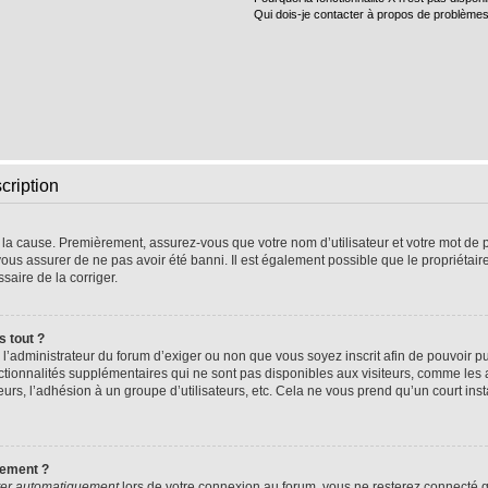
Qui dois-je contacter à propos de problèmes
cription
e la cause. Premièrement, assurez-vous que votre nom d’utilisateur et votre mot de pa
vous assurer de ne pas avoir été banni. Il est également possible que le propriétaire 
ssaire de la corriger.
s tout ?
 à l’administrateur du forum d’exiger ou non que vous soyez inscrit afin de pouvoir
nctionnalités supplémentaires qui ne sont pas disponibles aux visiteurs, comme les
sateurs, l’adhésion à un groupe d’utilisateurs, etc. Cela ne vous prend qu’un court 
uement ?
er automatiquement
lors de votre connexion au forum, vous ne resterez connecté q