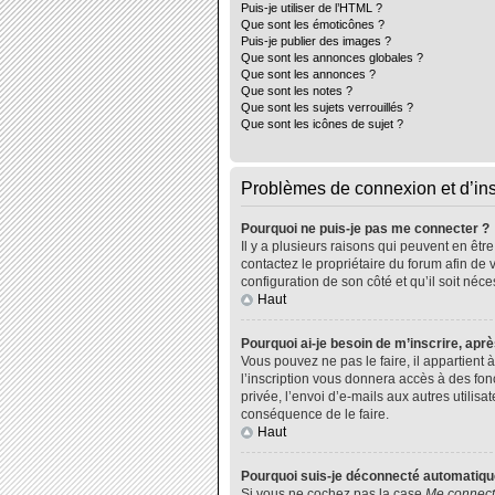
Puis-je utiliser de l’HTML ?
Que sont les émoticônes ?
Puis-je publier des images ?
Que sont les annonces globales ?
Que sont les annonces ?
Que sont les notes ?
Que sont les sujets verrouillés ?
Que sont les icônes de sujet ?
Problèmes de connexion et d’ins
Pourquoi ne puis-je pas me connecter ?
Il y a plusieurs raisons qui peuvent en êtr
contactez le propriétaire du forum afin de 
configuration de son côté et qu’il soit néce
Haut
Pourquoi ai-je besoin de m’inscrire, aprè
Vous pouvez ne pas le faire, il appartient
l’inscription vous donnera accès à des fo
privée, l’envoi d’e-mails aux autres utili
conséquence de le faire.
Haut
Pourquoi suis-je déconnecté automatiq
Si vous ne cochez pas la case
Me connect