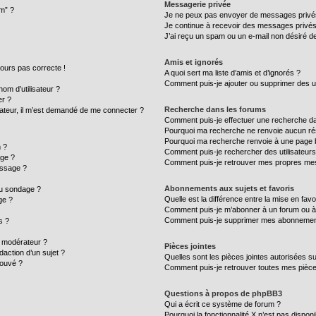
Messagerie privée
um” ?
Je ne peux pas envoyer de messages privé
Je continue à recevoir des messages privés n
J’ai reçu un spam ou un e-mail non désiré de
Amis et ignorés
ujours pas correcte !
A quoi sert ma liste d’amis et d’ignorés ?
Comment puis-je ajouter ou supprimer des uti
m d’utilisateur ?
er ?
Recherche dans les forums
ilisateur, il m’est demandé de me connecter ?
Comment puis-je effectuer une recherche d
Pourquoi ma recherche ne renvoie aucun rés
Pourquoi ma recherche renvoie à une page 
 ?
Comment puis-je rechercher des utilisateurs
age ?
Comment puis-je retrouver mes propres mes
essage ?
Abonnements aux sujets et favoris
au sondage ?
Quelle est la différence entre la mise en fav
ge ?
Comment puis-je m’abonner à un forum ou à 
Comment puis-je supprimer mes abonnemen
s ?
 modérateur ?
Pièces jointes
daction d’un sujet ?
Quelles sont les pièces jointes autorisées s
rouvé ?
Comment puis-je retrouver toutes mes pièce
Questions à propos de phpBB3
Qui a écrit ce système de forum ?
Pourquoi la fonctionnalité X n’est pas disponi