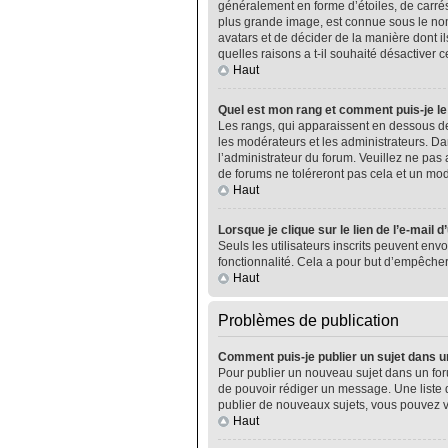
généralement en forme d’étoiles, de carrés
plus grande image, est connue sous le nom 
avatars et de décider de la manière dont il
quelles raisons a t-il souhaité désactiver ce
Haut
Quel est mon rang et comment puis-je le
Les rangs, qui apparaissent en dessous de
les modérateurs et les administrateurs. Da
l’administrateur du forum. Veuillez ne pa
de forums ne toléreront pas cela et un m
Haut
Lorsque je clique sur le lien de l’e-mail 
Seuls les utilisateurs inscrits peuvent envo
fonctionnalité. Cela a pour but d’empêcher
Haut
Problèmes de publication
Comment puis-je publier un sujet dans u
Pour publier un nouveau sujet dans un foru
de pouvoir rédiger un message. Une liste 
publier de nouveaux sujets, vous pouvez v
Haut