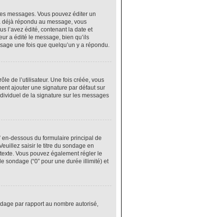
res messages. Vous pouvez éditer un
 a déjà répondu au message, vous
 l’avez édité, contenant la date et
eur a édité le message, bien qu’ils
ssage une fois que quelqu’un y a répondu.
e de l’utilisateur. Une fois créée, vous
ment ajouter une signature par défaut sur
ndividuel de la signature sur les messages
” en-dessous du formulaire principal de
euillez saisir le titre du sondage en
texte. Vous pouvez également régler le
le sondage (“0” pour une durée illimité) et
ondage par rapport au nombre autorisé,