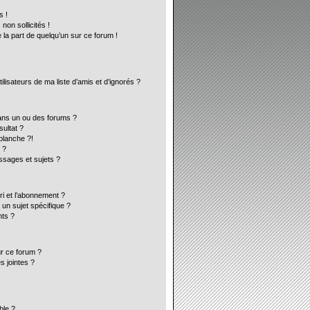
s !
on sollicités !
 la part de quelqu’un sur ce forum !
lisateurs de ma liste d’amis et d’ignorés ?
ans un ou des forums ?
ultat ?
blanche ?!
 ?
sages et sujets ?
ori et l’abonnement ?
un sujet spécifique ?
ts ?
ur ce forum ?
s jointes ?
ble ?