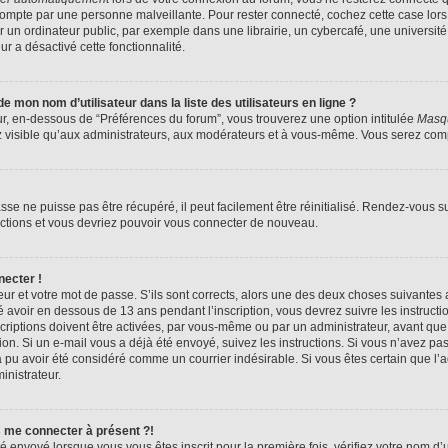
compte par une personne malveillante. Pour rester connecté, cochez cette case lors
n ordinateur public, par exemple dans une librairie, un cybercafé, une université,
ur a désactivé cette fonctionnalité.
 mon nom d’utilisateur dans la liste des utilisateurs en ligne ?
ur, en-dessous de “Préférences du forum”, vous trouverez une option intitulée
Masqu
z visible qu’aux administrateurs, aux modérateurs et à vous-même. Vous serez compt
se ne puisse pas être récupéré, il peut facilement être réinitialisé. Rendez-vous s
ructions et vous devriez pouvoir vous connecter de nouveau.
necter !
eur et votre mot de passe. S’ils sont corrects, alors une des deux choses suivantes a
 avoir en dessous de 13 ans pendant l’inscription, vous devrez suivre les instruct
riptions doivent être activées, par vous-même ou par un administrateur, avant que 
ption. Si un e-mail vous a déjà été envoyé, suivez les instructions. Si vous n’avez pa
a pu avoir été considéré comme un courrier indésirable. Si vous êtes certain que l
inistrateur.
s me connecter à présent ?!
é envoyé lorsque vous vous êtes inscrit pour la première fois, vérifiez votre nom d’u