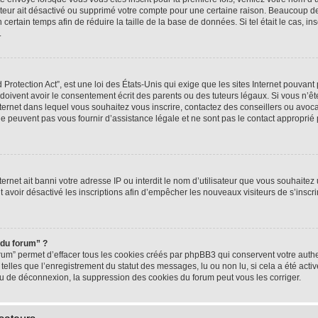
rateur ait désactivé ou supprimé votre compte pour une certaine raison. Beaucoup 
n certain temps afin de réduire la taille de la base de données. Si tel était le cas,
.
rotection Act”, est une loi des États-Unis qui exige que les sites Internet pouvant 
ivent avoir le consentement écrit des parents ou des tuteurs légaux. Si vous n’ête
nternet dans lequel vous souhaitez vous inscrire, contactez des conseillers ou avoc
e peuvent pas vous fournir d’assistance légale et ne sont pas le contact approprié
nternet ait banni votre adresse IP ou interdit le nom d’utilisateur que vous souhaitez u
t avoir désactivé les inscriptions afin d’empêcher les nouveaux visiteurs de s’inscrir
 du forum” ?
rum” permet d’effacer tous les cookies créés par phpBB3 qui conservent votre authen
telles que l’enregistrement du statut des messages, lu ou non lu, si cela a été activ
 de déconnexion, la suppression des cookies du forum peut vous les corriger.