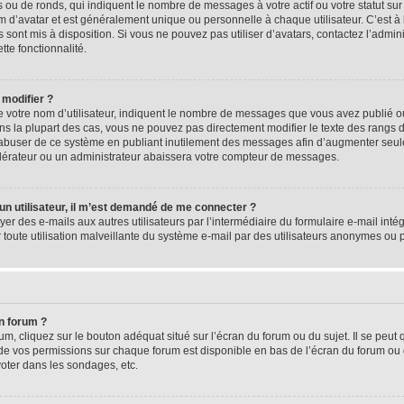
 ou de ronds, qui indiquent le nombre de messages à votre actif ou votre statut su
d’avatar et est généralement unique ou personnelle à chaque utilisateur. C’est à l
s sont mis à disposition. Si vous ne pouvez pas utiliser d’avatars, contactez l’admi
tte fonctionnalité.
 modifier ?
 votre nom d’utilisateur, indiquent le nombre de messages que vous avez publié ou 
ns la plupart des cas, vous ne pouvez pas directement modifier le texte des rangs du
s abuser de ce système en publiant inutilement des messages afin d’augmenter seu
odérateur ou un administrateur abaissera votre compteur de messages.
d’un utilisateur, il m’est demandé de me connecter ?
yer des e-mails aux autres utilisateurs par l’intermédiaire du formulaire e-mail intégr
 toute utilisation malveillante du système e-mail par des utilisateurs anonymes ou
n forum ?
m, cliquez sur le bouton adéquat situé sur l’écran du forum ou du sujet. Il se peut 
de vos permissions sur chaque forum est disponible en bas de l’écran du forum ou
oter dans les sondages, etc.