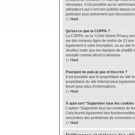
réessayez. Il est possible qu’un administ
utilisateurs qui n’ont rien publiés depuis u
participer plus activement aux discussions
Haut
Qu’est-ce que la COPPA ?
La COPPA, ou la “Child Online Privacy and P
sur des mineurs âgés de moins de 13 ans do
également à votre inscription, ou au site I
Veuillez noter que les équipes de phpBB n
excepté comme décrit ci-dessous.
Haut
Pourquoi ne puis-je pas m’inscrire ?
Il est possible que le propriétaire du site I
propriétaire du site Internet peut égalemen
forum pour plus d’informations.
Haut
À quoi sert “Supprimer tous les cookies
L’option “Supprimer tous les cookies du fo
Cela fournit également des fonctionnalités 
rencontrez des problèmes de connexion ou
Haut