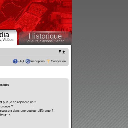
dia
Historique
s,
Vidéos
Joueurs,
Saisons,
Sedan
FAQ
Inscription
Connexion
sateurs
t puis-je en rejoindre un ?
 groupe ?
araissent dans une couleur différente ?
éfaut” ?