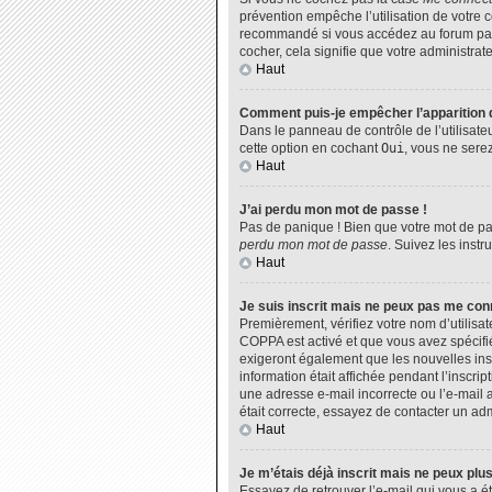
prévention empêche l’utilisation de votre 
recommandé si vous accédez au forum par u
cocher, cela signifie que votre administrate
Haut
Comment puis-je empêcher l’apparition de
Dans le panneau de contrôle de l’utilisate
cette option en cochant
Oui
, vous ne sere
Haut
J’ai perdu mon mot de passe !
Pas de panique ! Bien que votre mot de pas
perdu mon mot de passe
. Suivez les inst
Haut
Je suis inscrit mais ne peux pas me con
Premièrement, vérifiez votre nom d’utilisat
COPPA est activé et que vous avez spécifié
exigeront également que les nouvelles insc
information était affichée pendant l’inscri
une adresse e-mail incorrecte ou l’e-mail 
était correcte, essayez de contacter un adm
Haut
Je m’étais déjà inscrit mais ne peux plu
Essayez de retrouver l’e-mail qui vous a ét