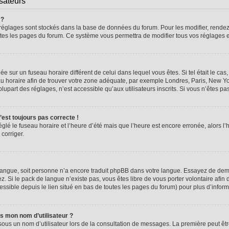
isateurs
 ?
vos réglages sont stockés dans la base de données du forum. Pour les modifier, rend
 toutes les pages du forum. Ce système vous permettra de modifier tous vos réglages 
glée sur un fuseau horaire différent de celui dans lequel vous êtes. Si tel était le 
seau horaire afin de trouver votre zone adéquate, par exemple Londres, Paris, New Yo
part des réglages, n’est accessible qu’aux utilisateurs inscrits. Si vous n’êtes pas i
n’est toujours pas correcte !
églé le fuseau horaire et l’heure d’été mais que l’heure est encore erronée, alors l’
 corriger.
re langue, soit personne n’a encore traduit phpBB dans votre langue. Essayez de dema
z. Si le pack de langue n’existe pas, vous êtes libre de vous porter volontaire afin 
ssible depuis le lien situé en bas de toutes les pages du forum) pour plus d’inform
s mon nom d’utilisateur ?
sous un nom d’utilisateur lors de la consultation de messages. La première peut êt