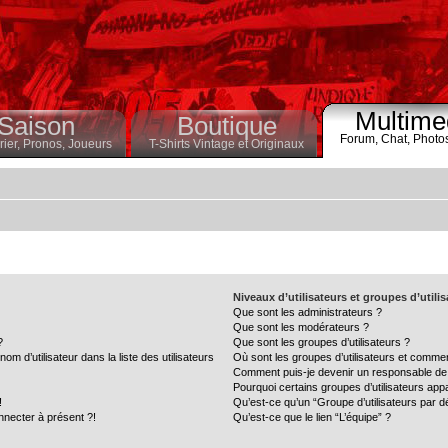
Multime
Saison
Boutique
Forum,
Chat,
Photo
ier,
Pronos,
Joueurs
T-Shirts Vintage et Originaux
Niveaux d’utilisateurs et groupes d’utili
Que sont les administrateurs ?
Que sont les modérateurs ?
?
Que sont les groupes d’utilisateurs ?
 d’utilisateur dans la liste des utilisateurs
Où sont les groupes d’utilisateurs et commen
Comment puis-je devenir un responsable de
Pourquoi certains groupes d’utilisateurs app
!
Qu’est-ce qu’un “Groupe d’utilisateurs par d
nnecter à présent ?!
Qu’est-ce que le lien “L’équipe” ?