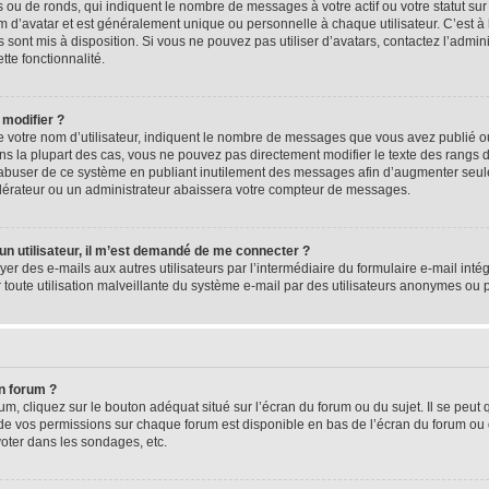
 ou de ronds, qui indiquent le nombre de messages à votre actif ou votre statut su
d’avatar et est généralement unique ou personnelle à chaque utilisateur. C’est à l
s sont mis à disposition. Si vous ne pouvez pas utiliser d’avatars, contactez l’admi
tte fonctionnalité.
 modifier ?
 votre nom d’utilisateur, indiquent le nombre de messages que vous avez publié ou 
ns la plupart des cas, vous ne pouvez pas directement modifier le texte des rangs du
s abuser de ce système en publiant inutilement des messages afin d’augmenter seu
odérateur ou un administrateur abaissera votre compteur de messages.
d’un utilisateur, il m’est demandé de me connecter ?
yer des e-mails aux autres utilisateurs par l’intermédiaire du formulaire e-mail intégr
 toute utilisation malveillante du système e-mail par des utilisateurs anonymes ou
n forum ?
m, cliquez sur le bouton adéquat situé sur l’écran du forum ou du sujet. Il se peut 
de vos permissions sur chaque forum est disponible en bas de l’écran du forum ou
oter dans les sondages, etc.