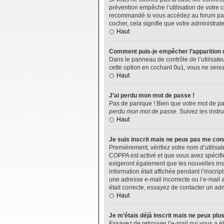
prévention empêche l’utilisation de votre 
recommandé si vous accédez au forum par u
cocher, cela signifie que votre administrate
Haut
Comment puis-je empêcher l’apparition de
Dans le panneau de contrôle de l’utilisate
cette option en cochant
Oui
, vous ne sere
Haut
J’ai perdu mon mot de passe !
Pas de panique ! Bien que votre mot de pas
perdu mon mot de passe
. Suivez les inst
Haut
Je suis inscrit mais ne peux pas me con
Premièrement, vérifiez votre nom d’utilisat
COPPA est activé et que vous avez spécifié
exigeront également que les nouvelles insc
information était affichée pendant l’inscri
une adresse e-mail incorrecte ou l’e-mail 
était correcte, essayez de contacter un adm
Haut
Je m’étais déjà inscrit mais ne peux plu
Essayez de retrouver l’e-mail qui vous a ét