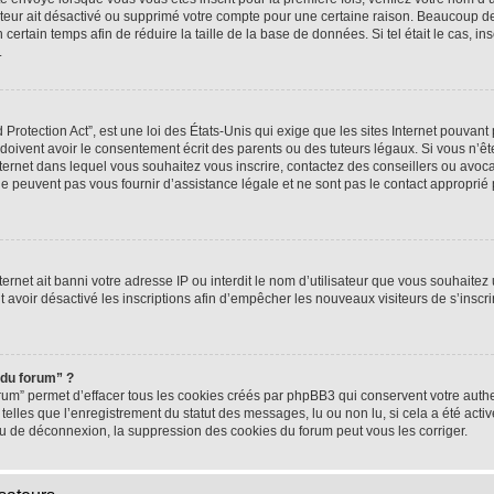
rateur ait désactivé ou supprimé votre compte pour une certaine raison. Beaucoup 
n certain temps afin de réduire la taille de la base de données. Si tel était le cas,
.
rotection Act”, est une loi des États-Unis qui exige que les sites Internet pouvant 
ivent avoir le consentement écrit des parents ou des tuteurs légaux. Si vous n’ête
nternet dans lequel vous souhaitez vous inscrire, contactez des conseillers ou avoc
e peuvent pas vous fournir d’assistance légale et ne sont pas le contact approprié
nternet ait banni votre adresse IP ou interdit le nom d’utilisateur que vous souhaitez u
t avoir désactivé les inscriptions afin d’empêcher les nouveaux visiteurs de s’inscrir
 du forum” ?
rum” permet d’effacer tous les cookies créés par phpBB3 qui conservent votre authen
telles que l’enregistrement du statut des messages, lu ou non lu, si cela a été activ
 de déconnexion, la suppression des cookies du forum peut vous les corriger.