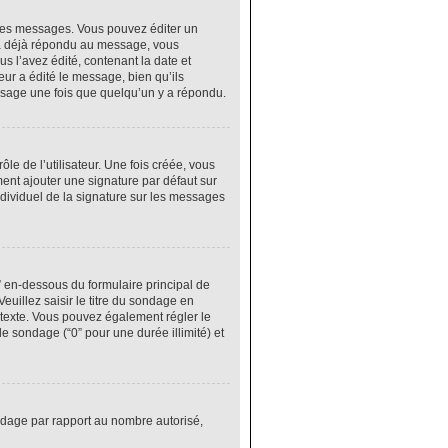
res messages. Vous pouvez éditer un
 a déjà répondu au message, vous
 l’avez édité, contenant la date et
eur a édité le message, bien qu’ils
ssage une fois que quelqu’un y a répondu.
e de l’utilisateur. Une fois créée, vous
ment ajouter une signature par défaut sur
ndividuel de la signature sur les messages
” en-dessous du formulaire principal de
euillez saisir le titre du sondage en
texte. Vous pouvez également régler le
le sondage (“0” pour une durée illimité) et
ondage par rapport au nombre autorisé,