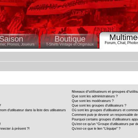
Multime
Saison
Boutique
Forum,
Chat,
Photo
ier,
Pronos,
Joueurs
T-Shirts Vintage et Originaux
Niveaux d’utilisateurs et groupes d’utili
Que sont les administrateurs ?
Que sont les modérateurs ?
?
Que sont les groupes d’utilisateurs ?
 d’utilisateur dans la liste des utilisateurs
Où sont les groupes d’utilisateurs et commen
Comment puis-je devenir un responsable de
Pourquoi certains groupes d’utilisateurs app
!
Qu’est-ce qu’un “Groupe d’utilisateurs par d
nnecter à présent ?!
Qu’est-ce que le lien “L’équipe” ?