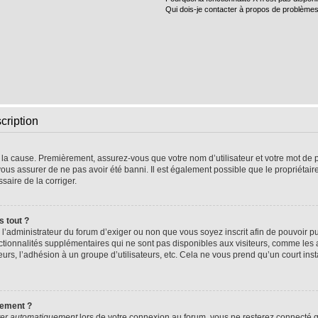
Qui dois-je contacter à propos de problèmes
cription
e la cause. Premièrement, assurez-vous que votre nom d’utilisateur et votre mot de pa
vous assurer de ne pas avoir été banni. Il est également possible que le propriétaire 
ssaire de la corriger.
s tout ?
 à l’administrateur du forum d’exiger ou non que vous soyez inscrit afin de pouvoir
nctionnalités supplémentaires qui ne sont pas disponibles aux visiteurs, comme les
sateurs, l’adhésion à un groupe d’utilisateurs, etc. Cela ne vous prend qu’un court 
uement ?
er automatiquement
lors de votre connexion au forum, vous ne resterez connecté q