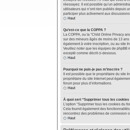
réessayez. Il est possible qu’un administ
utilisateurs qui n’ont rien publiés depuis u
participer plus activement aux discussions
Haut
Qu’est-ce que la COPPA ?
La COPPA, ou la “Child Online Privacy and P
sur des mineurs âgés de moins de 13 ans do
également à votre inscription, ou au site I
Veuillez noter que les équipes de phpBB n
excepté comme décrit ci-dessous.
Haut
Pourquoi ne puis-je pas m’inscrire ?
Il est possible que le propriétaire du site I
propriétaire du site Internet peut égalemen
forum pour plus d’informations.
Haut
À quoi sert “Supprimer tous les cookies
L’option “Supprimer tous les cookies du fo
Cela fournit également des fonctionnalités 
rencontrez des problèmes de connexion ou
Haut