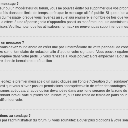
n message ?
eur ou un modérateur du forum, vous ne pouvez éditer ou supprimer que vos prop
rfois dans une limite de temps après que le message ait été publié. Si quelqu’un
us du message lorsque vous revenez au sujet qui énumère le nombre de fois que vous
n a effectué une réponse ; cela n’apparaîtra pas si un modérateur ou un administrat
raison. Veuillez noter que les utilisateurs normaux ne peuvent pas supprimer de me
à un message ?
ous devez tout d’abord en créer une par l’intermédiaire de votre panneau de contrôl
re
sur le formulaire de rédaction afin d’ajouter votre signature. Vous pouvez égale
priée dans votre profil. Si vous faites cela, vous pouvez alors empêcher l’ajout i
re dans le formulaire de rédaction.
éditez le premier message d’un sujet, cliquez sur l’onglet “Création d’un sondage
 c’est que vous n’avez pas les permissions appropriées afin de créer des sondages. V
champs adéquats, chaque option devant être dans une ligne séparée de la zone du 
onnant lors du vote “Options par utilisateur”, puis une limite de temps en jours pour 
ifier leur vote.
ptions au sondage ?
e par l’administrateur du forum. Si vous souhaitez ajouter plus d’options à votre s