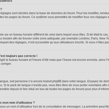
isateurs
 ?
vos réglages sont stockés dans la base de données du forum. Pour les modifier, rend
 toutes les pages du forum. Ce système vous permettra de modifier tous vos réglages 
glée sur un fuseau horaire différent de celui dans lequel vous êtes. Si tel était le 
seau horaire afin de trouver votre zone adéquate, par exemple Londres, Paris, New Yo
part des réglages, n’est accessible qu’aux utilisateurs inscrits. Si vous n’êtes pas i
n’est toujours pas correcte !
églé le fuseau horaire et l’heure d’été mais que l’heure est encore erronée, alors l’
 corriger.
re langue, soit personne n’a encore traduit phpBB dans votre langue. Essayez de dema
z. Si le pack de langue n’existe pas, vous êtes libre de vous porter volontaire afin 
ssible depuis le lien situé en bas de toutes les pages du forum) pour plus d’inform
s mon nom d’utilisateur ?
sous un nom d’utilisateur lors de la consultation de messages. La première peut êt