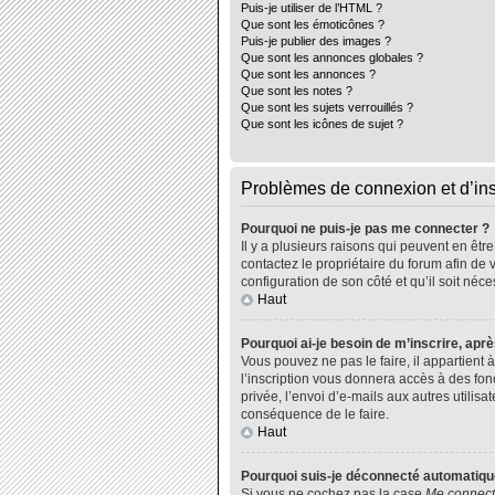
Puis-je utiliser de l’HTML ?
Que sont les émoticônes ?
Puis-je publier des images ?
Que sont les annonces globales ?
Que sont les annonces ?
Que sont les notes ?
Que sont les sujets verrouillés ?
Que sont les icônes de sujet ?
Problèmes de connexion et d’ins
Pourquoi ne puis-je pas me connecter ?
Il y a plusieurs raisons qui peuvent en êtr
contactez le propriétaire du forum afin de 
configuration de son côté et qu’il soit néce
Haut
Pourquoi ai-je besoin de m’inscrire, aprè
Vous pouvez ne pas le faire, il appartient
l’inscription vous donnera accès à des fo
privée, l’envoi d’e-mails aux autres utili
conséquence de le faire.
Haut
Pourquoi suis-je déconnecté automatiq
Si vous ne cochez pas la case
Me connect