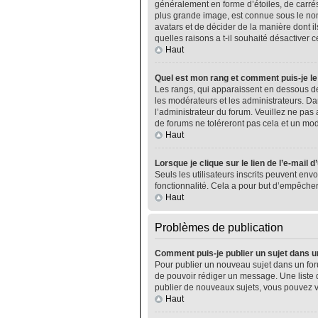
généralement en forme d’étoiles, de carrés
plus grande image, est connue sous le nom 
avatars et de décider de la manière dont il
quelles raisons a t-il souhaité désactiver ce
Haut
Quel est mon rang et comment puis-je le
Les rangs, qui apparaissent en dessous de
les modérateurs et les administrateurs. Da
l’administrateur du forum. Veuillez ne pa
de forums ne toléreront pas cela et un m
Haut
Lorsque je clique sur le lien de l’e-mail 
Seuls les utilisateurs inscrits peuvent envo
fonctionnalité. Cela a pour but d’empêcher
Haut
Problèmes de publication
Comment puis-je publier un sujet dans u
Pour publier un nouveau sujet dans un foru
de pouvoir rédiger un message. Une liste 
publier de nouveaux sujets, vous pouvez v
Haut