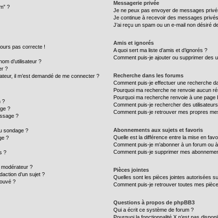
Messagerie privée
um” ?
Je ne peux pas envoyer de messages privé
Je continue à recevoir des messages privés n
J’ai reçu un spam ou un e-mail non désiré de
Amis et ignorés
ujours pas correcte !
A quoi sert ma liste d’amis et d’ignorés ?
Comment puis-je ajouter ou supprimer des uti
m d’utilisateur ?
er ?
Recherche dans les forums
ilisateur, il m’est demandé de me connecter ?
Comment puis-je effectuer une recherche d
Pourquoi ma recherche ne renvoie aucun rés
Pourquoi ma recherche renvoie à une page 
 ?
Comment puis-je rechercher des utilisateurs
age ?
Comment puis-je retrouver mes propres mes
essage ?
Abonnements aux sujets et favoris
au sondage ?
Quelle est la différence entre la mise en fav
ge ?
Comment puis-je m’abonner à un forum ou à 
Comment puis-je supprimer mes abonnemen
s ?
 modérateur ?
Pièces jointes
daction d’un sujet ?
Quelles sont les pièces jointes autorisées s
rouvé ?
Comment puis-je retrouver toutes mes pièce
Questions à propos de phpBB3
Qui a écrit ce système de forum ?
Pourquoi la fonctionnalité X n’est pas disponi