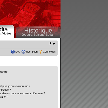
dia
Historique
s,
Vidéos
Joueurs,
Saisons,
Sedan
FAQ
Inscription
Connexion
sateurs
t puis-je en rejoindre un ?
 groupe ?
araissent dans une couleur différente ?
éfaut” ?