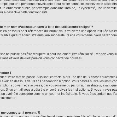
compte par une personne malveillante. Pour rester connecté, cochez cette case lors
n ordinateur public, par exemple dans une librairie, un cybercafé, une université,
ur a désactivé cette fonctionnalité.
 mon nom d’utilisateur dans la liste des utilisateurs en ligne ?
ur, en-dessous de “Préférences du forum”, vous trouverez une option intitulée
Masqu
z visible qu’aux administrateurs, aux modérateurs et à vous-même. Vous serez compt
se ne puisse pas être récupéré, il peut facilement être réinitialisé. Rendez-vous s
ructions et vous devriez pouvoir vous connecter de nouveau.
necter !
eur et votre mot de passe. S’ils sont corrects, alors une des deux choses suivantes a
 avoir en dessous de 13 ans pendant l’inscription, vous devrez suivre les instruct
riptions doivent être activées, par vous-même ou par un administrateur, avant que 
ption. Si un e-mail vous a déjà été envoyé, suivez les instructions. Si vous n’avez pa
a pu avoir été considéré comme un courrier indésirable. Si vous êtes certain que l
inistrateur.
s me connecter à présent ?!
é envoyé lorsque vous vous êtes inscrit pour la première fois, vérifiez votre nom d’u