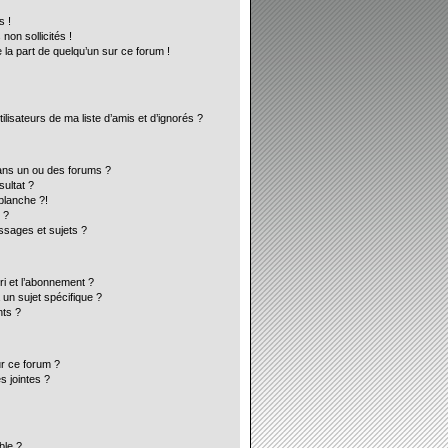
s !
on sollicités !
 la part de quelqu’un sur ce forum !
lisateurs de ma liste d’amis et d’ignorés ?
ans un ou des forums ?
ultat ?
blanche ?!
 ?
sages et sujets ?
ori et l’abonnement ?
un sujet spécifique ?
ts ?
ur ce forum ?
s jointes ?
ble ?