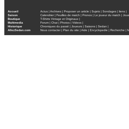
Accueil
Actus
|
Archives
|
Proposer un article
|
Sujets
|
Sondages
|
liens
|
Saison
Calendrier
|
Feuilles de match
|
Pronos
|
Le joueur du match
|
Jou
Boutique
T-Shirts Vintage et Originaux
|
Multimedia
Forum
|
Chat
|
Photos
|
Videos
|
Historique
Chroniques du passé
|
Joueurs
|
Saisons
|
Sedan
|
AllezSedan.com
Nous contacter
|
Plan du site
|
Aide
|
Encyclopedie
|
Recherche
|
M