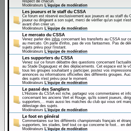
respect de chacun.
Modérateurs
L'équipe de modération
Les joueurs et le staff du CSSA
Ce forum est réservé exclusivement aux joueurs et au staff d
joueur ou dirigeant a son sujet, merci de vérifier qu'un sujet n'es
avant d'en créer un.
Modérateurs
L'équipe de modération
Le mercato du CSSA
Venez parler des
infos
concernant les transferts au CSSA sur c
au mercato. On parle d'infos, pas de vos fantasmes. Pas de dé
sujets prévu pour l'instant.
Modérateurs
L'équipe de modération
Les supporters du CSSA
Venez sur ce forum débattre des questions concernant l'actualit
au Stade Dugauguez et des déplacements. Cet espace est le vôt
tous les groupes souhaitant y participer, postez vos impressions
annonces ou informations officielles des différents groupes. Au
des sujets n'est prévu pour le moment.
Modérateurs
L'équipe de modération
Le passé des Sangliers
L'Histoire du CSSA est riche, partagez vos commentaires et inf
concernant les anciens Vert et Rouge, qu'ils soient joueurs, diri
supporters,... mais aussi les matches du club qui vous ont mar
délestage des sujets.
Modérateurs
L'équipe de modération
Le foot en général
Commentaires sur les différents championnats français et étrang
supporters, les stades, bref tout ce qui concerne le foot... en 
Modérateurs
L'équipe de modération