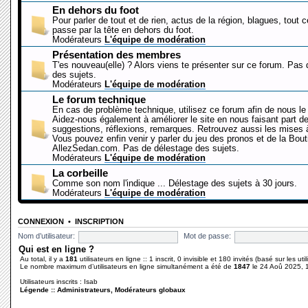
En dehors du foot
Pour parler de tout et de rien, actus de la région, blagues, tout 
passe par la tête en dehors du foot.
Modérateurs
L'équipe de modération
Présentation des membres
T'es nouveau(elle) ? Alors viens te présenter sur ce forum. Pas
des sujets.
Modérateurs
L'équipe de modération
Le forum technique
En cas de problème technique, utilisez ce forum afin de nous le 
Aidez-nous également à améliorer le site en nous faisant part d
suggestions, réflexions, remarques. Retrouvez aussi les mises à
Vous pouvez enfin venir y parler du jeu des pronos et de la Bout
AllezSedan.com. Pas de délestage des sujets.
Modérateurs
L'équipe de modération
La corbeille
Comme son nom l'indique ... Délestage des sujets à 30 jours.
Modérateurs
L'équipe de modération
CONNEXION
•
INSCRIPTION
Nom d’utilisateur:
Mot de passe:
Qui est en ligne ?
Au total, il y a
181
utilisateurs en ligne :: 1 inscrit, 0 invisible et 180 invités (basé sur les ut
Le nombre maximum d’utilisateurs en ligne simultanément a été de
1847
le 24 Aoû 2025, 
Utilisateurs inscrits :
Isab
Légende ::
Administrateurs
,
Modérateurs globaux